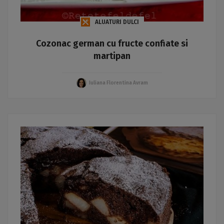
ALUATURI DULCI
Cozonac german cu fructe confiate si
martipan
Iuliana Florentina Avram