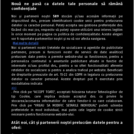
Nouă ne pasă ca datele tale personale să rămână
«
‹
›
»
confidențiale
Noi și partenerii noștri
589
stocăm și/sau accesăm informații pe
dispozitivul dvs., precum identificatorii cookie unici pentru prelucrarea
datelor cu caracter personal. Puteți accepta sau gestiona preferințele dvs.
făcând clic mai jos, respectiv vă puteți opune utilizării unui interes legitim
în orice moment pe pagina cu politica de confidențialitate. Aceste alegeri
vor fi raportate partenerilor noștri și nu vă vor afecta navigarea.
Mai multe detalii
Noi si partenerii nostri (retelele de socializare si agentiile de publicitate
partenere, precum si furnizorii nostri de servicii de date analitice)
prelucram date pentru a permite website-ului sa functioneze, pentru a
personaliza continutul si anunturile publicitare afisate in functie de
interesele si/sau profilul dvs., pentru a va oferi functionalitati aferente
retelelor de socializare si pentru a analiza traficul pe website. Beneficiati
de drepturile prevazute de art. 15-22 din GDPR in legatura cu prelucrarea
datelor cu caracter personal. Aceste drepturi pot fi exercitate prin
modalitatea indicata
aici
. Prin click pe “ACCEPT TOATE”, acceptati folosirea tuturor Tehnologiilor de
tip Cookie, care implica inclusiv acceptul dvs. cu privire la
stocarea/accesarea informatiilor de catre Vendor-ii cu care colaboram.
Prin click pe “VREAU SA MODIFIC SETARILE INDIVIDUAL” puteti schimba
Tag index
preferintele in mod individual, mai putin cele legate de cookie strict
necesare pentru functionarea website-ului.
Program Antena 1
Atât noi, cât și partenerii noștri prelucrăm datele pentru a
oferi:
Știri de ultimă oră