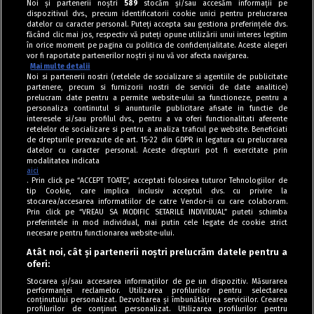
Noi și partenerii noștri
589
stocăm și/sau accesăm informații pe
dispozitivul dvs., precum identificatorii cookie unici pentru prelucrarea
datelor cu caracter personal. Puteți accepta sau gestiona preferințele dvs.
făcând clic mai jos, respectiv vă puteți opune utilizării unui interes legitim
în orice moment pe pagina cu politica de confidențialitate. Aceste alegeri
vor fi raportate partenerilor noștri și nu vă vor afecta navigarea.
Mai multe detalii
Noi si partenerii nostri (retelele de socializare si agentiile de publicitate
partenere, precum si furnizorii nostri de servicii de date analitice)
prelucram date pentru a permite website-ului sa functioneze, pentru a
personaliza continutul si anunturile publicitare afisate in functie de
interesele si/sau profilul dvs., pentru a va oferi functionalitati aferente
retelelor de socializare si pentru a analiza traficul pe website. Beneficiati
de drepturile prevazute de art. 15-22 din GDPR in legatura cu prelucrarea
datelor cu caracter personal. Aceste drepturi pot fi exercitate prin
modalitatea indicata
aici
. Prin click pe “ACCEPT TOATE”, acceptati folosirea tuturor Tehnologiilor de
tip Cookie, care implica inclusiv acceptul dvs. cu privire la
stocarea/accesarea informatiilor de catre Vendor-ii cu care colaboram.
Prin click pe “VREAU SA MODIFIC SETARILE INDIVIDUAL” puteti schimba
Tag index
preferintele in mod individual, mai putin cele legate de cookie strict
necesare pentru functionarea website-ului.
Program Antena 1
Atât noi, cât și partenerii noștri prelucrăm datele pentru a
oferi:
Știri de ultimă oră
Stocarea și/sau accesarea informațiilor de pe un dispozitiv. Măsurarea
performanței reclamelor. Utilizarea profilurilor pentru selectarea
Politica de cookies
conținutului personalizat. Dezvoltarea și îmbunătățirea serviciilor. Crearea
profilurilor de conținut personalizat. Utilizarea profilurilor pentru