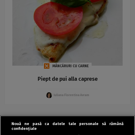
MÂNCĂRURI CU CARNE
Piept de pui alla caprese
Iuliana Florentina Avram
Nouă ne pasă ca datele tale personale să rămână
«
‹
›
»
confidențiale