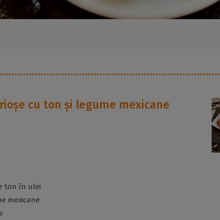
rioșe cu ton și legume mexicane
e ton în ulei
me mexicane
e