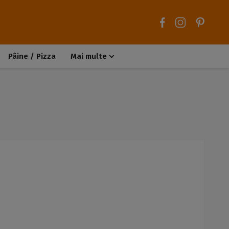
Pâine / Pizza
Mai multe
Aluaturi dulci
Aluaturi sărate
Chiteluțe / Carne tocată
Muffins / Cupcakes
Biscuiți / Fursecuri
Deserturi de post
Înghețată
Tarte sărate
Tarte dulci / Cheesecake
Decorațiuni / Condimente
Rețete de bază
Selecții rețete
Trucuri și sfaturi culinare