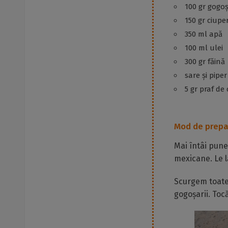
100 gr gogoș
150 gr ciupe
350 ml apă
100 ml ulei
300 gr făină
sare și piper
5 gr praf de
Mod de prepa
Mai întâi pune
mexicane. Le l
Scurgem toate 
gogoșarii. Toc