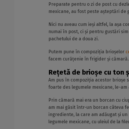
Preparate pentru o zi de post cu dezle
mexicane, au fost peste așteptări de 
Nici nu aveau cum ieși altfel, la așa 
numai în post, ci și pentru gustări sim
pachetului de a doua zi.
Putem pune în compoziția brioșelor
c
facem curățenie în frigider și cămară.
Rețetă de brioșe cu ton 
Am pus în compoziția acestor brioșe să
foarte des legumele mexicane, le-am 
Prin cămară mai era un borcan cu ciupe
am mai găsit într-un borcan câteva fe
ingrediente, la care am adăugat și un a
legumele mexicane, cu uleiul de la fileu