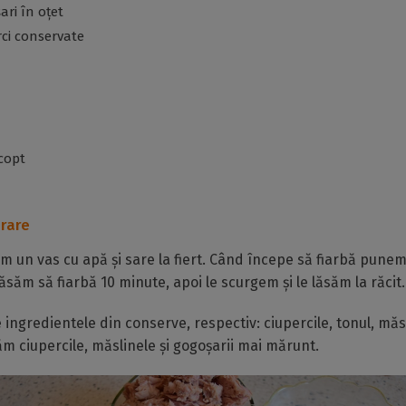
ari în oțet
rci conservate
 copt
rare
m un vas cu apă și sare la fiert. Când începe să fiarbă pune
ăsăm să fiarbă 10 minute, apoi le scurgem și le lăsăm la răcit.
ingredientele din conserve, respectiv: ciupercile, tonul, măsl
ăm ciupercile, măslinele și gogoșarii mai mărunt.