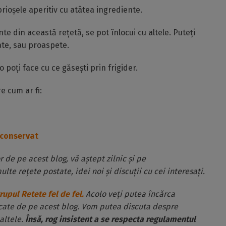
brioșele aperitiv cu atâtea ingrediente.
e din această rețetă, se pot înlocui cu altele. Puteți
cate, sau proaspete.
 poți face cu ce găsești prin frigider.
e cum ar fi:
 conservat
or de pe acest blog, vă aștept zilnic și pe
ulte rețete postate, idei noi și discuții cu cei interesați.
rupul Retete fel de fel.
Acolo veți putea încărca
rcate de pe acest blog. Vom putea discuta despre
altele.
Însă, rog insistent a se respecta regulamentul