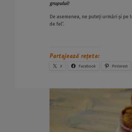
grupului!
De asemenea, ne puteți urmări și pe I
de fel”.
Partajează rețeta:
X
Facebook
Pinterest