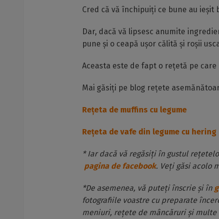
Cred că vă închipuiți ce bune au ieșit 
Dar, dacă vă lipsesc anumite ingredient
pune și o ceapă ușor călită și roșii us
Aceasta este de fapt o rețetă pe care o
Mai găsiți pe blog rețete asemănătoar
Rețeta de muffins cu legume
Rețeta de vafe din legume cu hering
* Iar dacă vă regăsiți în gustul rețetel
pagina de facebook
. Veți găsi acolo m
*De asemenea, vă puteți înscrie și în
g
fotografiile voastre cu preparate înce
meniuri, rețete de mâncăruri și multe 