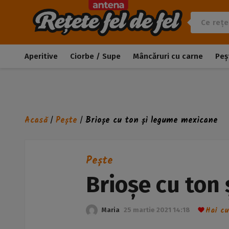
Aperitive
Ciorbe / Supe
Mâncăruri cu carne
Peș
Acasă
Pește
Brioșe cu ton și legume mexicane
/
/
Pește
Brioșe cu ton
Hai cu
Maria
25 martie 2021 14:18