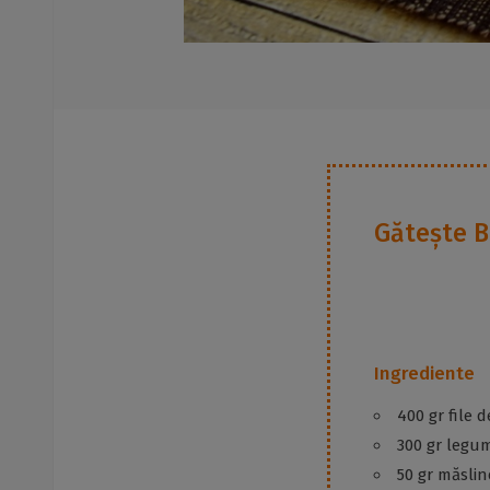
Gătește
B
Ingrediente
400 gr file d
300 gr legu
50 gr măslin