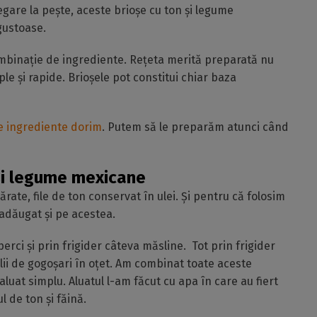
gare la pește, aceste brioșe cu ton și legume
gustoase.
combinație de ingrediente. Rețeta merită preparată nu
ple și rapide. Brioșele pot constitui chiar baza
e ingrediente dorim
. Putem să le preparăm atunci când
și legume mexicane
rate, file de ton conservat în ulei. Și pentru că folosim
adăugat și pe acestea.
rci și prin frigider câteva măsline. Tot prin frigider
lii de gogoșari în oțet. Am combinat toate aceste
luat simplu. Aluatul l-am făcut cu apa în care au fiert
l de ton și făină.