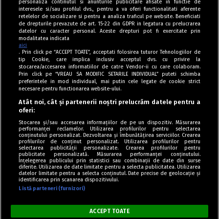
personaliza continutul si anunturile publicitare afisate in functie de
interesele si/sau profilul dvs., pentru a va oferi functionalitati aferente
retelelor de socializare si pentru a analiza traficul pe website. Beneficiati
de drepturile prevazute de art. 15-22 din GDPR in legatura cu prelucrarea
datelor cu caracter personal. Aceste drepturi pot fi exercitate prin
modalitatea indicata
aici
. Prin click pe “ACCEPT TOATE”, acceptati folosirea tuturor Tehnologiilor de
tip Cookie, care implica inclusiv acceptul dvs. cu privire la
stocarea/accesarea informatiilor de catre Vendor-ii cu care colaboram.
Prin click pe “VREAU SA MODIFIC SETARILE INDIVIDUAL” puteti schimba
Tag index
preferintele in mod individual, mai putin cele legate de cookie strict
necesare pentru functionarea website-ului.
Program Antena 1
Atât noi, cât și partenerii noștri prelucrăm datele pentru a
oferi:
Știri de ultimă oră
Stocarea și/sau accesarea informațiilor de pe un dispozitiv. Măsurarea
performanței reclamelor. Utilizarea profilurilor pentru selectarea
Politica de cookies
conținutului personalizat. Dezvoltarea și îmbunătățirea serviciilor. Crearea
profilurilor de conținut personalizat. Utilizarea profilurilor pentru
selectarea publicității personalizate. Crearea profilurilor pentru
Politica de confidențialitate
publicitate personalizată. Măsurarea performanței conținutului.
Înțelegerea publicului prin statistici sau combinații de date din surse
Termeni și condiții
diferite. Utilizarea de date limitate pentru a selecta publicitatea. Utilizarea
datelor limitate pentru a selecta conținutul. Date precise de geolocație și
identificarea prin scanarea dispozitivului.
Listă parteneri (furnizori)
Acest site este creat și administrat de Digital Antena Group. Toate
drepturile rezervate.
ACCEPT TOATE
Copyright © Retete Fel de Fel 2020-2024.