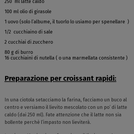
250 ml latte caldo
100 ml olio di girasole
1 uovo (solo l’albume, il tuorlo lo usiamo per spenellare )
1/2 cucchiaino di sale
2 cucchiai di zucchero
80 g di burro
16 cucchiaini di nutella ( o una marmellata consistente )
Preparazione per croissant rapidi:
In una ciotola setacciamo la farina, facciamo un buco al
centro e versiamo il lievito mescolato con un po’ di latte
caldo (dai 250 ml). Fate attenzione che il latte non sia
bollente perchè l’impasto non lieviterà.