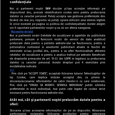
confidențiale
Noi și partenerii noștri
589
stocăm și/sau accesăm informații pe
dispozitivul dvs., precum identificatorii cookie unici pentru prelucrarea
datelor cu caracter personal. Puteți accepta sau gestiona preferințele dvs.
făcând clic mai jos, respectiv vă puteți opune utilizării unui interes legitim
în orice moment pe pagina cu politica de confidențialitate. Aceste alegeri
vor fi raportate partenerilor noștri și nu vă vor afecta navigarea.
Mai multe detalii
Noi si partenerii nostri (retelele de socializare si agentiile de publicitate
partenere, precum si furnizorii nostri de servicii de date analitice)
prelucram date pentru a permite website-ului sa functioneze, pentru a
personaliza continutul si anunturile publicitare afisate in functie de
interesele si/sau profilul dvs., pentru a va oferi functionalitati aferente
retelelor de socializare si pentru a analiza traficul pe website. Beneficiati
de drepturile prevazute de art. 15-22 din GDPR in legatura cu prelucrarea
datelor cu caracter personal. Aceste drepturi pot fi exercitate prin
modalitatea indicata
aici
. Prin click pe “ACCEPT TOATE”, acceptati folosirea tuturor Tehnologiilor de
tip Cookie, care implica inclusiv acceptul dvs. cu privire la
stocarea/accesarea informatiilor de catre Vendor-ii cu care colaboram.
Prin click pe “VREAU SA MODIFIC SETARILE INDIVIDUAL” puteti schimba
Tag index
preferintele in mod individual, mai putin cele legate de cookie strict
necesare pentru functionarea website-ului.
Program Antena 1
Atât noi, cât și partenerii noștri prelucrăm datele pentru a
oferi:
Știri de ultimă oră
Stocarea și/sau accesarea informațiilor de pe un dispozitiv. Măsurarea
performanței reclamelor. Utilizarea profilurilor pentru selectarea