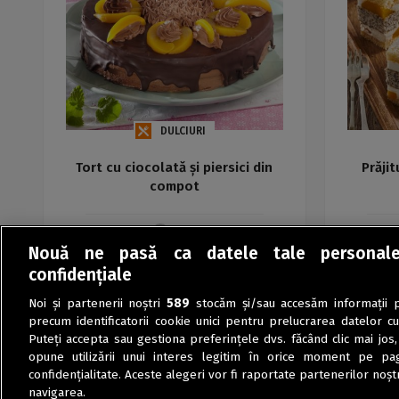
DULCIURI
Tort cu ciocolată și piersici din
Prăjit
compot
Maria
Nouă ne pasă ca datele tale personal
confidențiale
Noi și partenerii noștri
589
stocăm și/sau accesăm informații pe
precum identificatorii cookie unici pentru prelucrarea datelor c
Puteți accepta sau gestiona preferințele dvs. făcând clic mai jos,
opune utilizării unui interes legitim în orice moment pe pag
confidențialitate. Aceste alegeri vor fi raportate partenerilor noștr
navigarea.