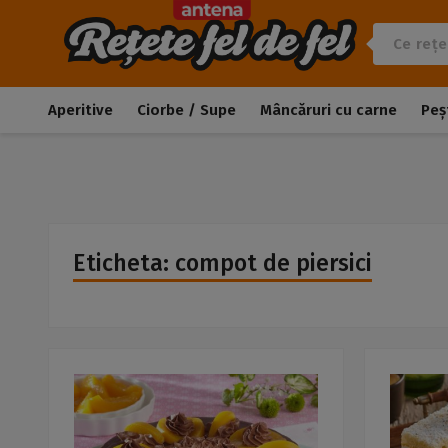
Aperitive
Ciorbe / Supe
Mâncăruri cu carne
Peș
Eticheta: compot de piersici