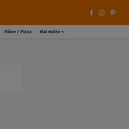
Pâine / Pizza
Mai multe
Aluaturi dulci
Aluaturi sărate
Chiteluțe / Carne tocată
Muffins / Cupcakes
Biscuiți / Fursecuri
Deserturi de post
Înghețată
Tarte sărate
Tarte dulci / Cheesecake
Decorațiuni / Condimente
Rețete de bază
Selecții rețete
Trucuri și sfaturi culinare