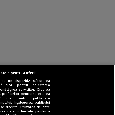
Rețete fel de fel de la
prieteni
Rețete pentru Valentine’s
Day / Dragobete și 1 Martie
Conserve
Băuturi
Rețete de post
Ricette in italiano
datele pentru a oferi:
 pe un dispozitiv. Măsurarea
filurilor pentru selectarea
unătățirea serviciilor. Crearea
a profilurilor pentru selectarea
ilurilor pentru publicitate
utului. Înțelegerea publicului
se diferite. Utilizarea de date
zarea datelor limitate pentru a