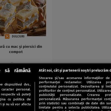
DULCIURI
ură cu mac și piersici din
compot
Maria
e să rămână
Atât noi, cât și partenerii noștri prelucrăm 
Stocarea și/sau accesarea informațiilor de
performanței reclamelor. Utilizarea pro
 dispozitivul dvs.,
conținutului personalizat. Dezvoltarea și îmb
u caracter personal.
profilurilor de conținut personalizat. Utilizare
 respectiv vă puteți
publicității personalizate. Crearea prof
personalizată. Măsurarea performanței conțin
ina cu politica de
prin statistici sau combinații de date din sur
i și nu vă vor afecta
limitate pentru a selecta publicitatea. Utili