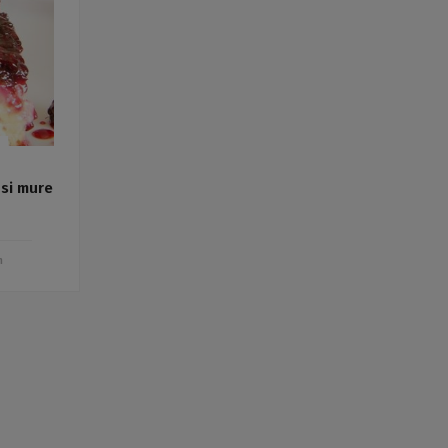
Rețete fel de fel de la
prieteni
Rețete pentru Valentine’s
Day / Dragobete și 1 Martie
Conserve
Băuturi
Rețete de post
Ricette in italiano
 si mure
m