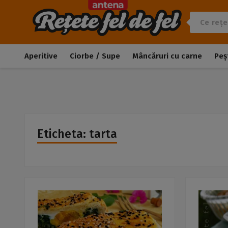
Aperitive
Ciorbe / Supe
Mâncăruri cu carne
Peș
Eticheta: tarta