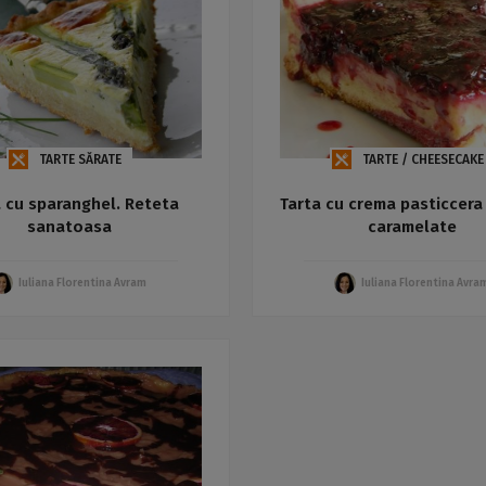
TARTE SĂRATE
TARTE / CHEESECAKE
a cu sparanghel. Reteta
Tarta cu crema pasticcera
sanatoasa
caramelate
Iuliana Florentina Avram
Iuliana Florentina Avra