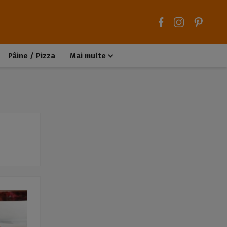
Pâine / Pizza
Mai multe
Aluaturi dulci
Aluaturi sărate
Chiteluțe / Carne tocată
Muffins / Cupcakes
Biscuiți / Fursecuri
Deserturi de post
Înghețată
Tarte sărate
Tarte dulci / Cheesecake
Decorațiuni / Condimente
Rețete de bază
Selecții rețete
Trucuri și sfaturi culinare