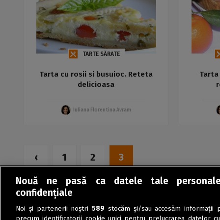
TARTE SĂRATE
Tarta cu rosii si busuioc. Reteta
Tarta
delicioasa
Iuliana Florentina Avram
‹
1
2
3
Nouă ne pasă ca datele tale personal
confidențiale
Noi și partenerii noștri
589
stocăm și/sau accesăm informații pe
precum identificatorii cookie unici pentru prelucrarea datelor c