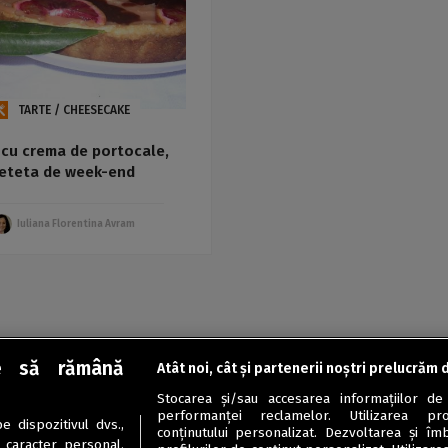
TARTE / CHEESECAKE
 cu crema de portocale,
reteta de week-end
Iuliana Florentina Avram
e să rămână
Atât noi, cât și partenerii noștri prelucrăm 
Stocarea și/sau accesarea informațiilor de
performanței reclamelor. Utilizarea pro
 dispozitivul dvs.,
conținutului personalizat. Dezvoltarea și îmb
u caracter personal.