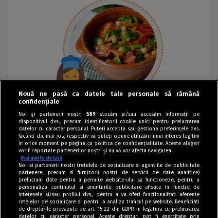
Nouă ne pasă ca datele tale personale să rămână
confidențiale
Noi și partenerii noștri
589
stocăm și/sau accesăm informații pe
dispozitivul dvs., precum identificatorii cookie unici pentru prelucrarea
datelor cu caracter personal. Puteți accepta sau gestiona preferințele dvs.
făcând clic mai jos, respectiv vă puteți opune utilizării unui interes legitim
în orice moment pe pagina cu politica de confidențialitate. Aceste alegeri
vor fi raportate partenerilor noștri și nu vă vor afecta navigarea.
Mai multe detalii
Noi si partenerii nostri (retelele de socializare si agentiile de publicitate
partenere, precum si furnizorii nostri de servicii de date analitice)
prelucram date pentru a permite website-ului sa functioneze, pentru a
personaliza continutul si anunturile publicitare afisate in functie de
interesele si/sau profilul dvs., pentru a va oferi functionalitati aferente
retelelor de socializare si pentru a analiza traficul pe website. Beneficiati
de drepturile prevazute de art. 15-22 din GDPR in legatura cu prelucrarea
datelor cu caracter personal. Aceste drepturi pot fi exercitate prin