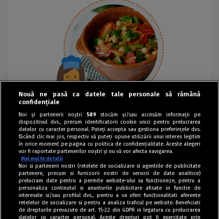
Nouă ne pasă ca datele tale personale să rămână
confidențiale
Noi și partenerii noștri
589
stocăm și/sau accesăm informații pe
dispozitivul dvs., precum identificatorii cookie unici pentru prelucrarea
datelor cu caracter personal. Puteți accepta sau gestiona preferințele dvs.
făcând clic mai jos, respectiv vă puteți opune utilizării unui interes legitim
în orice moment pe pagina cu politica de confidențialitate. Aceste alegeri
vor fi raportate partenerilor noștri și nu vă vor afecta navigarea.
Mai multe detalii
Noi si partenerii nostri (retelele de socializare si agentiile de publicitate
partenere, precum si furnizorii nostri de servicii de date analitice)
prelucram date pentru a permite website-ului sa functioneze, pentru a
personaliza continutul si anunturile publicitare afisate in functie de
interesele si/sau profilul dvs., pentru a va oferi functionalitati aferente
retelelor de socializare si pentru a analiza traficul pe website. Beneficiati
de drepturile prevazute de art. 15-22 din GDPR in legatura cu prelucrarea
datelor cu caracter personal. Aceste drepturi pot fi exercitate prin