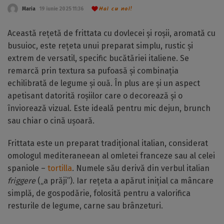
Hai cu noi!
Maria
19 iunie 2025 11:36
Această rețetă de frittata cu dovlecei și roșii, aromată cu
busuioc, este rețeta unui preparat simplu, rustic și
extrem de versatil, specific bucătăriei italiene. Se
remarcă prin textura sa pufoasă și combinația
echilibrată de legume și ouă. În plus are și un aspect
apetisant datorită roșiilor care o decorează și o
înviorează vizual. Este ideală pentru mic dejun, brunch
sau chiar o cină ușoară.
Frittata este un preparat tradițional italian, considerat
omologul mediteraneean al omletei franceze sau al celei
spaniole –
tortilla
. Numele său derivă din verbul italian
friggere
(„a prăji”). Iar rețeta a apărut inițial ca mâncare
simplă, de gospodărie, folosită pentru a valorifica
resturile de legume, carne sau brânzeturi.