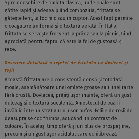
Spre deosebire de omleta clasică, unde ouăle sunt
gătite rapid și adesea pliind compoziția, frittata se
gătește lent, la foc mic sau în cuptor. Acest fapt permite
o coagulare uniformă și o textură aerată. În Italia,
frittata se servește frecvent la prânz sau la picnic, fiind
apreciată pentru faptul că este la fel de gustoasă și
rece.
Descriere detaliată a rețetei de frittata cu dovlecei și
roșii
Această frittata are o consistență densă și totodată
moale, asemănătoare unei omlete groase sau unei tarte
fără crustă. Dovleceii, prăjiți ușor înainte, oferă un gust
dulceag și o textură suculentă. Amestecul de ouă îi
învăluie într-un strat auriu, ușor pufos. Feliile de roșii de
deasupra se coc frumos, aducând un contrast de
culoare. În același timp oferă și un plus de prospețime,
precum și un gust ușor acidulat care echilibrează