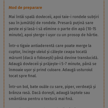
Mod de preparare
Mai întâi spală dovleceii, apoi taie-i rondele subțiri
sau în jumătăți de rondele. Presară puțină sare
peste ei și lasă-i să elimine o parte din apă (10-15
minute), apoi șterge-i ușor cu un prosop de hârtie.
Într-o tigaie antiaderentă care poate merge la
cuptor, încinge uleiul și călește ceapa tocată
mărunt (dacă o folosești) până devine translucidă.
Adaugă dovleceii și prăjește-i 5-7 minute, până se
înmoaie ușor și prind culoare. Adaugă usturoiul
tocat spre final.
Într-un bol, bate ouăle cu sare, piper, verdeață și
brânza rasă. Dacă dorești, adaugă laptele sau
smântâna pentru o textură mai fină.