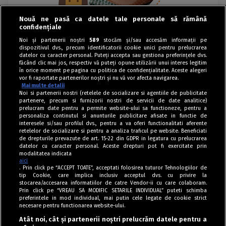
Nouă ne pasă ca datele tale personale să rămână
confidențiale
Noi și partenerii noștri
589
stocăm și/sau accesăm informații pe
dispozitivul dvs., precum identificatorii cookie unici pentru prelucrarea
datelor cu caracter personal. Puteți accepta sau gestiona preferințele dvs.
făcând clic mai jos, respectiv vă puteți opune utilizării unui interes legitim
în orice moment pe pagina cu politica de confidențialitate. Aceste alegeri
vor fi raportate partenerilor noștri și nu vă vor afecta navigarea.
Mai multe detalii
Noi si partenerii nostri (retelele de socializare si agentiile de publicitate
partenere, precum si furnizorii nostri de servicii de date analitice)
prelucram date pentru a permite website-ului sa functioneze, pentru a
personaliza continutul si anunturile publicitare afisate in functie de
interesele si/sau profilul dvs., pentru a va oferi functionalitati aferente
retelelor de socializare si pentru a analiza traficul pe website. Beneficiati
de drepturile prevazute de art. 15-22 din GDPR in legatura cu prelucrarea
datelor cu caracter personal. Aceste drepturi pot fi exercitate prin
modalitatea indicata
aici
. Prin click pe “ACCEPT TOATE”, acceptati folosirea tuturor Tehnologiilor de
tip Cookie, care implica inclusiv acceptul dvs. cu privire la
stocarea/accesarea informatiilor de catre Vendor-ii cu care colaboram.
Prin click pe “VREAU SA MODIFIC SETARILE INDIVIDUAL” puteti schimba
Tag index
preferintele in mod individual, mai putin cele legate de cookie strict
necesare pentru functionarea website-ului.
Program Antena 1
Atât noi, cât și partenerii noștri prelucrăm datele pentru a