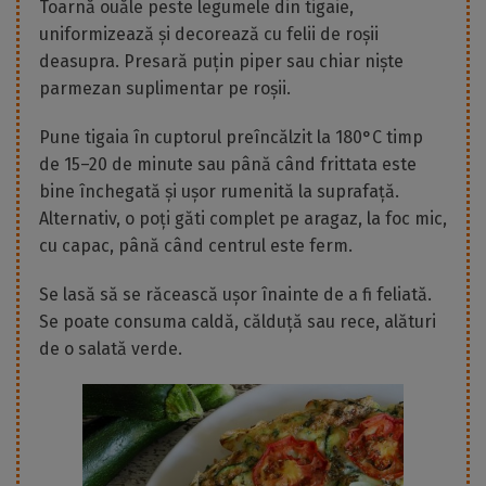
Toarnă ouăle peste legumele din tigaie,
uniformizează și decorează cu felii de roșii
deasupra. Presară puțin piper sau chiar niște
parmezan suplimentar pe roșii.
Pune tigaia în cuptorul preîncălzit la 180°C timp
de 15–20 de minute sau până când frittata este
bine închegată și ușor rumenită la suprafață.
Alternativ, o poți găti complet pe aragaz, la foc mic,
cu capac, până când centrul este ferm.
Se lasă să se răcească ușor înainte de a fi feliată.
Se poate consuma caldă, călduță sau rece, alături
de o salată verde.