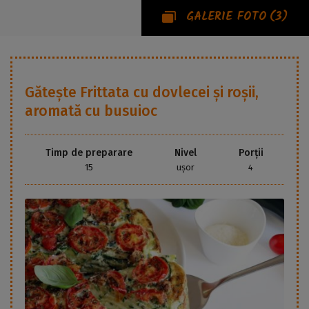
GALERIE FOTO
(3)
Gătește
Frittata cu dovlecei și roșii,
aromată cu busuioc
Timp de preparare
Nivel
Porții
15
ușor
4