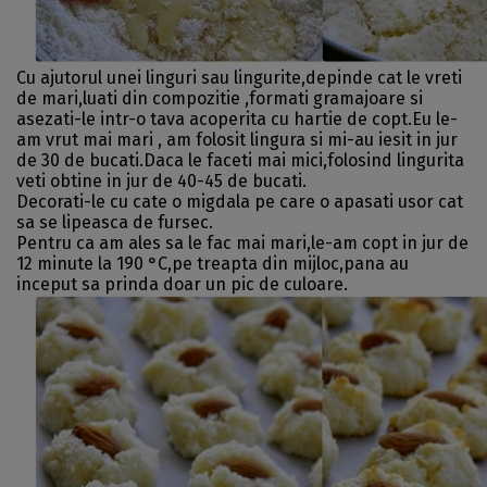
Cu ajutorul unei linguri sau lingurite,depinde cat le vreti
de mari,luati din compozitie ,formati gramajoare si
asezati-le intr-o tava acoperita cu hartie de copt.Eu le-
am vrut mai mari , am folosit lingura si mi-au iesit in jur
de 30 de bucati.Daca le faceti mai mici,folosind lingurita
veti obtine in jur de 40-45 de bucati.
Decorati-le cu cate o migdala pe care o apasati usor cat
sa se lipeasca de fursec.
Pentru ca am ales sa le fac mai mari,le-am copt in jur de
12 minute la 190 °C,pe treapta din mijloc,pana au
inceput sa prinda doar un pic de culoare.