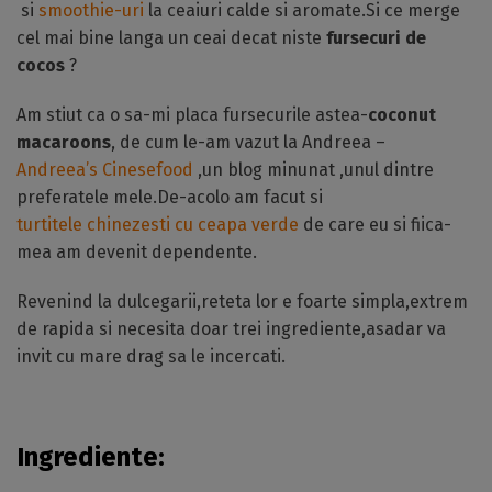
si
smoothie-uri
la ceaiuri calde si aromate.Si ce merge
cel mai bine langa un ceai decat niste
fursecuri de
cocos
?
Am stiut ca o sa-mi placa fursecurile astea-
coconut
macaroons
, de cum le-am vazut la Andreea –
Andreea’s Cinesefood
,un blog minunat ,unul dintre
preferatele mele.De-acolo am facut si
turtitele chinezesti cu ceapa verde
de care eu si fiica-
mea am devenit dependente.
Revenind la dulcegarii,reteta lor e foarte simpla,extrem
de rapida si necesita doar trei ingrediente,asadar va
invit cu mare drag sa le incercati.
Ingrediente: