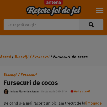
Acasă
Biscuiți / Fursecuri
Fursecuri de cocos
/
/
Biscuiți / Fursecuri
Fursecuri de cocos
Hai cu noi!
Iuliana Florentina Avram
11 octombrie 2014 5:19
De cand s-a mai racorit un pic ,am trecut de la
limonade