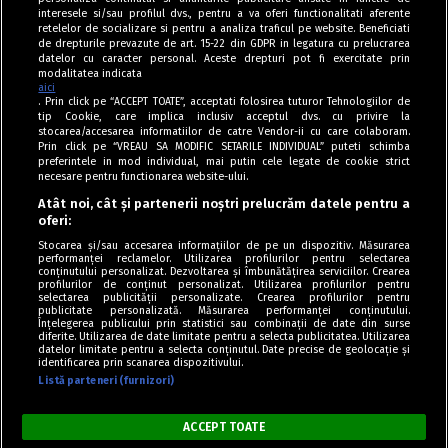
interesele si/sau profilul dvs., pentru a va oferi functionalitati aferente
retelelor de socializare si pentru a analiza traficul pe website. Beneficiati
de drepturile prevazute de art. 15-22 din GDPR in legatura cu prelucrarea
datelor cu caracter personal. Aceste drepturi pot fi exercitate prin
modalitatea indicata
aici
. Prin click pe “ACCEPT TOATE”, acceptati folosirea tuturor Tehnologiilor de
tip Cookie, care implica inclusiv acceptul dvs. cu privire la
stocarea/accesarea informatiilor de catre Vendor-ii cu care colaboram.
Prin click pe “VREAU SA MODIFIC SETARILE INDIVIDUAL” puteti schimba
Tag index
preferintele in mod individual, mai putin cele legate de cookie strict
necesare pentru functionarea website-ului.
Program Antena 1
Atât noi, cât și partenerii noștri prelucrăm datele pentru a
oferi:
Știri de ultimă oră
Stocarea și/sau accesarea informațiilor de pe un dispozitiv. Măsurarea
performanței reclamelor. Utilizarea profilurilor pentru selectarea
Politica de cookies
conținutului personalizat. Dezvoltarea și îmbunătățirea serviciilor. Crearea
profilurilor de conținut personalizat. Utilizarea profilurilor pentru
selectarea publicității personalizate. Crearea profilurilor pentru
Politica de confidențialitate
publicitate personalizată. Măsurarea performanței conținutului.
Înțelegerea publicului prin statistici sau combinații de date din surse
Termeni și condiții
diferite. Utilizarea de date limitate pentru a selecta publicitatea. Utilizarea
datelor limitate pentru a selecta conținutul. Date precise de geolocație și
identificarea prin scanarea dispozitivului.
Listă parteneri (furnizori)
Acest site este creat și administrat de Digital Antena Group. Toate
drepturile rezervate.
ACCEPT TOATE
Copyright © Retete Fel de Fel 2020-2024.