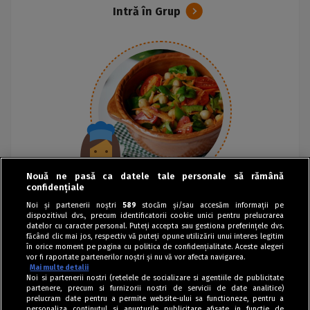
Intră în Grup
Nouă ne pasă ca datele tale personale să rămână
confidențiale
Noi și partenerii noștri
589
stocăm și/sau accesăm informații pe
dispozitivul dvs., precum identificatorii cookie unici pentru prelucrarea
datelor cu caracter personal. Puteți accepta sau gestiona preferințele dvs.
făcând clic mai jos, respectiv vă puteți opune utilizării unui interes legitim
în orice moment pe pagina cu politica de confidențialitate. Aceste alegeri
vor fi raportate partenerilor noștri și nu vă vor afecta navigarea.
Mai multe detalii
Noi si partenerii nostri (retelele de socializare si agentiile de publicitate
partenere, precum si furnizorii nostri de servicii de date analitice)
prelucram date pentru a permite website-ului sa functioneze, pentru a
personaliza continutul si anunturile publicitare afisate in functie de