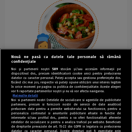
Nouă ne pasă ca datele tale personale să rămână
confidențiale
Noi și partenerii noștri
589
stocăm și/sau accesăm informații pe
dispozitivul dvs., precum identificatorii cookie unici pentru prelucrarea
datelor cu caracter personal. Puteți accepta sau gestiona preferințele dvs.
făcând clic mai jos, respectiv vă puteți opune utilizării unui interes legitim
în orice moment pe pagina cu politica de confidențialitate. Aceste alegeri
vor fi raportate partenerilor noștri și nu vă vor afecta navigarea.
Mai multe detalii
Noi si partenerii nostri (retelele de socializare si agentiile de publicitate
partenere, precum si furnizorii nostri de servicii de date analitice)
prelucram date pentru a permite website-ului sa functioneze, pentru a
personaliza continutul si anunturile publicitare afisate in functie de
interesele si/sau profilul dvs., pentru a va oferi functionalitati aferente
retelelor de socializare si pentru a analiza traficul pe website. Beneficiati
de drepturile prevazute de art. 15-22 din GDPR in legatura cu prelucrarea
datelor cu caracter personal. Aceste drepturi pot fi exercitate prin