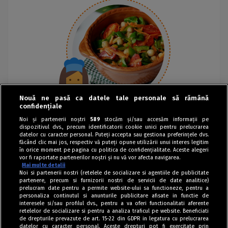
Nouă ne pasă ca datele tale personale să rămână
confidențiale
Noi și partenerii noștri
589
stocăm și/sau accesăm informații pe
dispozitivul dvs., precum identificatorii cookie unici pentru prelucrarea
datelor cu caracter personal. Puteți accepta sau gestiona preferințele dvs.
făcând clic mai jos, respectiv vă puteți opune utilizării unui interes legitim
în orice moment pe pagina cu politica de confidențialitate. Aceste alegeri
vor fi raportate partenerilor noștri și nu vă vor afecta navigarea.
Mai multe detalii
Noi si partenerii nostri (retelele de socializare si agentiile de publicitate
partenere, precum si furnizorii nostri de servicii de date analitice)
prelucram date pentru a permite website-ului sa functioneze, pentru a
personaliza continutul si anunturile publicitare afisate in functie de
interesele si/sau profilul dvs., pentru a va oferi functionalitati aferente
retelelor de socializare si pentru a analiza traficul pe website. Beneficiati
de drepturile prevazute de art. 15-22 din GDPR in legatura cu prelucrarea
datelor cu caracter personal. Aceste drepturi pot fi exercitate prin