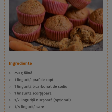
Ingrediente
250 g făină
1 linguriță praf de copt
1 linguriță bicarbonat de sodiu
1 linguriță scorțișoară
1/2 linguriță nucșoară (opțional)
1/4 linguriță sare