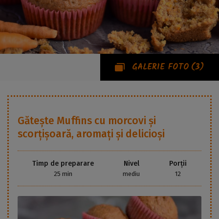
GALERIE FOTO
(3)
Gătește
Muffins cu morcovi și
scorțișoară, aromați și delicioși
Timp de preparare
Nivel
Porții
25 min
mediu
12