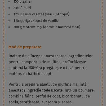
150 g zahăr
2 ouă mari
120 ml ulei vegetal (sau unt topit)
1 linguriță extract de vanilie
200 g morcovi rași (aprox. 2 morcovi mari).
Mod de preparare
Înainte de a începe amestecarea ingredientelor
pentru compoziția de muffins, preîncălzește
cuptorul la 180°C și pregătește o tavă pentru
muffins cu hârtii de copt.
Pentru a prepara aluatul de muffins mai întâi
amestecă ingredientele uscate. Într-un bol mare,
combină făina, praful de copt, bicarbonatul de
sodiu, scorțișoara, nucșoara și sarea.