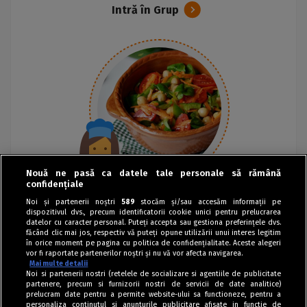
Intră în Grup
Nouă ne pasă ca datele tale personale să rămână
confidențiale
Noi și partenerii noștri
589
stocăm și/sau accesăm informații pe
dispozitivul dvs., precum identificatorii cookie unici pentru prelucrarea
datelor cu caracter personal. Puteți accepta sau gestiona preferințele dvs.
făcând clic mai jos, respectiv vă puteți opune utilizării unui interes legitim
în orice moment pe pagina cu politica de confidențialitate. Aceste alegeri
vor fi raportate partenerilor noștri și nu vă vor afecta navigarea.
Mai multe detalii
Noi si partenerii nostri (retelele de socializare si agentiile de publicitate
partenere, precum si furnizorii nostri de servicii de date analitice)
prelucram date pentru a permite website-ului sa functioneze, pentru a
personaliza continutul si anunturile publicitare afisate in functie de