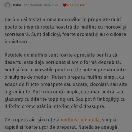
Hai cu noi!
Maria
22 octombrie 2024 8:28
Dacă nu ai testat aroma morcovilor în preparate dulci,
poate te inspiră rețeta noastră de muffins cu morcovi și
scorțișoară. Sunt delicioși, foarte aromați și au o culoare
îmbietoare.
Rețetele de muffins sunt foarte apreciate pentru că
desertul este deja porționat și are o formă deosebită.
Sunt și foarte versatile pentru că le putem prepara într-
o mulțime de moduri. Putem prepara muffins simpli, cu
adaos de fructe proaspete sau uscate, ciocolată sau alte
ingrediente. Ppt fi decorați simplu, cu zahăr pudră sau
glazurați cu diferite topping-uri. Sau pot fi îmbogățiți cu
diferite creme atât în interior, cât și deasupra.
Descoperă aici și o rețetă
muffins cu nutella
, simplă,
rapidă și foarte ușor de preparat. Nutella se adaugă