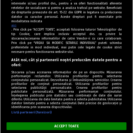
interesele si/sau profilul dvs., pentru a va oferi functionalitati aferente
retelelor de socializare si pentru a analiza traficul pe website. Beneficiati
de drepturile prevazute de art. 15-22 din GDPR in legatura cu prelucrarea
datelor cu caracter personal. Aceste drepturi pot fi exercitate prin
modalitatea indicata
aici
. Prin click pe “ACCEPT TOATE”, acceptati folosirea tuturor Tehnologiilor de
tip Cookie, care implica inclusiv acceptul dvs. cu privire la
stocarea/accesarea informatiilor de catre Vendor-ii cu care colaboram.
Prin click pe “VREAU SA MODIFIC SETARILE INDIVIDUAL” puteti schimba
Tag index
preferintele in mod individual, mai putin cele legate de cookie strict
necesare pentru functionarea website-ului.
Program Antena 1
Atât noi, cât și partenerii noștri prelucrăm datele pentru a
oferi:
Știri de ultimă oră
Stocarea și/sau accesarea informațiilor de pe un dispozitiv. Măsurarea
performanței reclamelor. Utilizarea profilurilor pentru selectarea
Politica de cookies
conținutului personalizat. Dezvoltarea și îmbunătățirea serviciilor. Crearea
profilurilor de conținut personalizat. Utilizarea profilurilor pentru
selectarea publicității personalizate. Crearea profilurilor pentru
Politica de confidențialitate
publicitate personalizată. Măsurarea performanței conținutului.
Înțelegerea publicului prin statistici sau combinații de date din surse
Termeni și condiții
diferite. Utilizarea de date limitate pentru a selecta publicitatea. Utilizarea
datelor limitate pentru a selecta conținutul. Date precise de geolocație și
identificarea prin scanarea dispozitivului.
Listă parteneri (furnizori)
Acest site este creat și administrat de Digital Antena Group. Toate
drepturile rezervate.
ACCEPT TOATE
Copyright © Retete Fel de Fel 2020-2024.