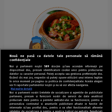
Nouă ne pasă ca datele tale personale să rămână
confidențiale
Noi și partenerii noștri
589
stocăm și/sau accesăm informații pe
dispozitivul dvs., precum identificatorii cookie unici pentru prelucrarea
datelor cu caracter personal. Puteți accepta sau gestiona preferințele dvs.
făcând clic mai jos, respectiv vă puteți opune utilizării unui interes legitim
în orice moment pe pagina cu politica de confidențialitate. Aceste alegeri
vor fi raportate partenerilor noștri și nu vă vor afecta navigarea.
Mai multe detalii
Noi si partenerii nostri (retelele de socializare si agentiile de publicitate
partenere, precum si furnizorii nostri de servicii de date analitice)
prelucram date pentru a permite website-ului sa functioneze, pentru a
personaliza continutul si anunturile publicitare afisate in functie de
interesele si/sau profilul dvs., pentru a va oferi functionalitati aferente
retelelor de socializare si pentru a analiza traficul pe website. Beneficiati