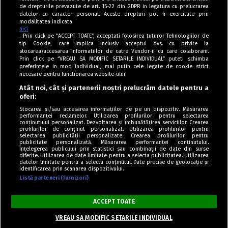
de drepturile prevazute de art. 15-22 din GDPR in legatura cu prelucrarea
datelor cu caracter personal. Aceste drepturi pot fi exercitate prin
modalitatea indicata
aici
. Prin click pe “ACCEPT TOATE”, acceptati folosirea tuturor Tehnologiilor de
tip Cookie, care implica inclusiv acceptul dvs. cu privire la
stocarea/accesarea informatiilor de catre Vendor-ii cu care colaboram.
Prin click pe “VREAU SA MODIFIC SETARILE INDIVIDUAL” puteti schimba
Tag index
preferintele in mod individual, mai putin cele legate de cookie strict
necesare pentru functionarea website-ului.
Program Antena 1
Atât noi, cât și partenerii noștri prelucrăm datele pentru a
oferi:
Știri de ultimă oră
Stocarea și/sau accesarea informațiilor de pe un dispozitiv. Măsurarea
performanței reclamelor. Utilizarea profilurilor pentru selectarea
Politica de cookies
conținutului personalizat. Dezvoltarea și îmbunătățirea serviciilor. Crearea
profilurilor de conținut personalizat. Utilizarea profilurilor pentru
selectarea publicității personalizate. Crearea profilurilor pentru
Politica de confidențialitate
publicitate personalizată. Măsurarea performanței conținutului.
Înțelegerea publicului prin statistici sau combinații de date din surse
Termeni și condiții
diferite. Utilizarea de date limitate pentru a selecta publicitatea. Utilizarea
datelor limitate pentru a selecta conținutul. Date precise de geolocație și
identificarea prin scanarea dispozitivului.
Listă parteneri (furnizori)
Acest site este creat și administrat de Digital Antena Group. Toate
drepturile rezervate.
ACCEPT TOATE
Copyright © Retete Fel de Fel 2020-2024.
VREAU SA MODIFIC SETARILE INDIVIDUAL