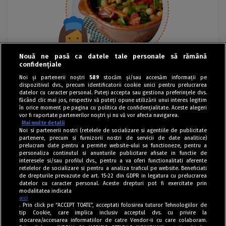
Nouă ne pasă ca datele tale personale să rămână
confidențiale
Noi și partenerii noștri
589
stocăm și/sau accesăm informații pe
dispozitivul dvs., precum identificatorii cookie unici pentru prelucrarea
datelor cu caracter personal. Puteți accepta sau gestiona preferințele dvs.
făcând clic mai jos, respectiv vă puteți opune utilizării unui interes legitim
în orice moment pe pagina cu politica de confidențialitate. Aceste alegeri
vor fi raportate partenerilor noștri și nu vă vor afecta navigarea.
Mai multe detalii
Noi si partenerii nostri (retelele de socializare si agentiile de publicitate
partenere, precum si furnizorii nostri de servicii de date analitice)
prelucram date pentru a permite website-ului sa functioneze, pentru a
personaliza continutul si anunturile publicitare afisate in functie de
interesele si/sau profilul dvs., pentru a va oferi functionalitati aferente
retelelor de socializare si pentru a analiza traficul pe website. Beneficiati
de drepturile prevazute de art. 15-22 din GDPR in legatura cu prelucrarea
datelor cu caracter personal. Aceste drepturi pot fi exercitate prin
modalitatea indicata
aici
. Prin click pe “ACCEPT TOATE”, acceptati folosirea tuturor Tehnologiilor de
tip Cookie, care implica inclusiv acceptul dvs. cu privire la
stocarea/accesarea informatiilor de catre Vendor-ii cu care colaboram.