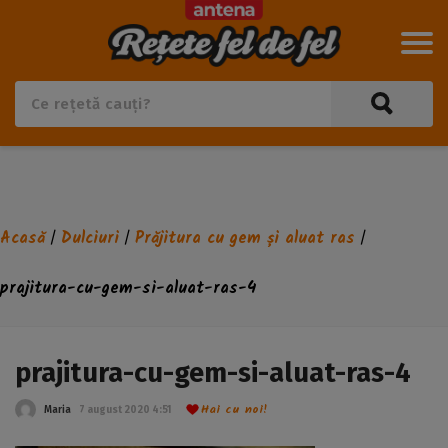
Acasă
Dulciuri
Prăjitura cu gem și aluat ras
/
/
/
prajitura-cu-gem-si-aluat-ras-4
prajitura-cu-gem-si-aluat-ras-4
Hai cu noi!
Maria
7 august 2020 4:51