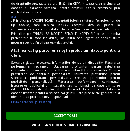
de drepturile prevazute de art. 15-22 din GDPR in legatura cu prelucrarea
datelor cu caracter personal. Aceste drepturi pot fi exercitate prin
modalitatea indicata
aici
. Prin click pe “ACCEPT TOATE”, acceptati folosirea tuturor Tehnologiilor de
tip Cookie, care implica inclusiv acceptul dvs. cu privire la
stocarea/accesarea informatiilor de catre Vendor-ii cu care colaboram.
Prin click pe “VREAU SA MODIFIC SETARILE INDIVIDUAL” puteti schimba
Tag index
preferintele in mod individual, mai putin cele legate de cookie strict
necesare pentru functionarea website-ului.
Program Antena 1
Atât noi, cât și partenerii noștri prelucrăm datele pentru a
oferi:
Știri de ultimă oră
Stocarea și/sau accesarea informațiilor de pe un dispozitiv. Măsurarea
performanței reclamelor. Utilizarea profilurilor pentru selectarea
Politica de cookies
conținutului personalizat. Dezvoltarea și îmbunătățirea serviciilor. Crearea
profilurilor de conținut personalizat. Utilizarea profilurilor pentru
selectarea publicității personalizate. Crearea profilurilor pentru
Politica de confidențialitate
publicitate personalizată. Măsurarea performanței conținutului.
Înțelegerea publicului prin statistici sau combinații de date din surse
Termeni și condiții
diferite. Utilizarea de date limitate pentru a selecta publicitatea. Utilizarea
datelor limitate pentru a selecta conținutul. Date precise de geolocație și
identificarea prin scanarea dispozitivului.
Listă parteneri (furnizori)
Acest site este creat și administrat de Digital Antena Group. Toate
drepturile rezervate.
ACCEPT TOATE
Copyright © Retete Fel de Fel 2020-2024.
VREAU SA MODIFIC SETARILE INDIVIDUAL