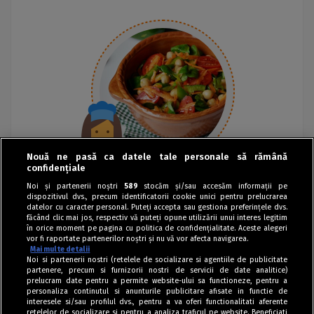
Nouă ne pasă ca datele tale personale să rămână
confidențiale
Noi și partenerii noștri
589
stocăm și/sau accesăm informații pe
dispozitivul dvs., precum identificatorii cookie unici pentru prelucrarea
datelor cu caracter personal. Puteți accepta sau gestiona preferințele dvs.
făcând clic mai jos, respectiv vă puteți opune utilizării unui interes legitim
în orice moment pe pagina cu politica de confidențialitate. Aceste alegeri
vor fi raportate partenerilor noștri și nu vă vor afecta navigarea.
Mai multe detalii
Noi si partenerii nostri (retelele de socializare si agentiile de publicitate
partenere, precum si furnizorii nostri de servicii de date analitice)
prelucram date pentru a permite website-ului sa functioneze, pentru a
personaliza continutul si anunturile publicitare afisate in functie de
interesele si/sau profilul dvs., pentru a va oferi functionalitati aferente
retelelor de socializare si pentru a analiza traficul pe website. Beneficiati