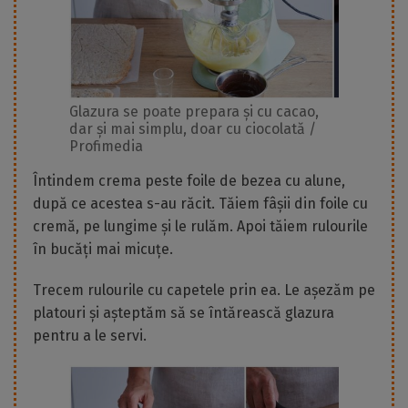
Glazura se poate prepara și cu cacao,
dar și mai simplu, doar cu ciocolată /
Profimedia
Întindem crema peste foile de bezea cu alune,
după ce acestea s-au răcit. Tăiem fâșii din foile cu
cremă, pe lungime și le rulăm. Apoi tăiem rulourile
în bucăți mai micuțe.
Trecem rulourile cu capetele prin ea. Le așezăm pe
platouri și așteptăm să se întărească glazura
pentru a le servi.