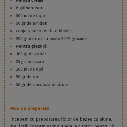
Pentru cremă:
6 gălbenușuri
500 ml de lapte
50 gr de amidon
coaja și sucul de la o lămâie
200 gr de unt cu peste 80 % grăsime
Pentru glazură:
100 gr de zahăr
25 gr de cacao
200 ml de apă
50 gr de unt
50 gr de ciocolată amăruie
Mod de preparare
Începem cu prepararea foilor de bezea cu alune.
Mai întâi coacem ușor alunele la cuptor, pentru 10