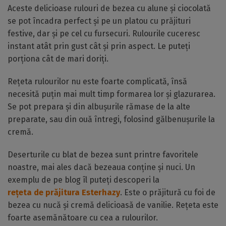
Aceste delicioase rulouri de bezea cu alune și ciocolată
se pot încadra perfect și pe un platou cu prăjituri
festive, dar și pe cel cu fursecuri. Rulourile cuceresc
instant atât prin gust cât și prin aspect. Le puteți
porționa cât de mari doriți.
Rețeta rulourilor nu este foarte complicată, însă
necesită puțin mai mult timp formarea lor și glazurarea.
Se pot prepara și din albușurile rămase de la alte
preparate, sau din ouă întregi, folosind gălbenușurile la
cremă.
Deserturile cu blat de bezea sunt printre favoritele
noastre, mai ales dacă bezeaua conține și nuci. Un
exemplu de pe blog îl puteți descoperi la
rețeta de prăjitura Esterhazy
. Este o prăjitură cu foi de
bezea cu nucă și cremă delicioasă de vanilie. Rețeta este
foarte asemănătoare cu cea a rulourilor.