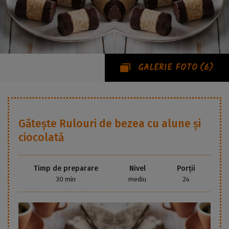
GALERIE FOTO
(6)
Gătește
Rulouri de bezea cu alune și
ciocolată
Timp de preparare
Nivel
Porții
30 min
mediu
24