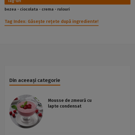
Tag-uri
bezea
ciocolata
crema
rulouri
Tag Index:
Găsește rețete după ingrediente!
Din aceeași categorie
Mousse de zmeură cu
lapte condensat