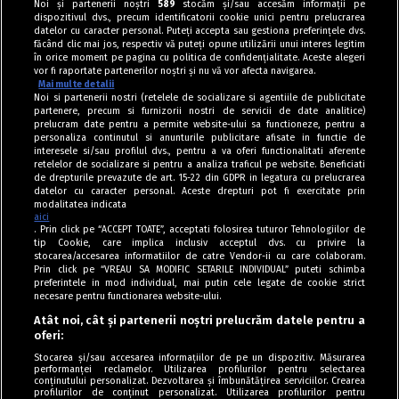
Noi și partenerii noștri
589
stocăm și/sau accesăm informații pe
dispozitivul dvs., precum identificatorii cookie unici pentru prelucrarea
datelor cu caracter personal. Puteți accepta sau gestiona preferințele dvs.
făcând clic mai jos, respectiv vă puteți opune utilizării unui interes legitim
în orice moment pe pagina cu politica de confidențialitate. Aceste alegeri
vor fi raportate partenerilor noștri și nu vă vor afecta navigarea.
Mai multe detalii
Noi si partenerii nostri (retelele de socializare si agentiile de publicitate
partenere, precum si furnizorii nostri de servicii de date analitice)
prelucram date pentru a permite website-ului sa functioneze, pentru a
personaliza continutul si anunturile publicitare afisate in functie de
interesele si/sau profilul dvs., pentru a va oferi functionalitati aferente
retelelor de socializare si pentru a analiza traficul pe website. Beneficiati
de drepturile prevazute de art. 15-22 din GDPR in legatura cu prelucrarea
datelor cu caracter personal. Aceste drepturi pot fi exercitate prin
modalitatea indicata
aici
. Prin click pe “ACCEPT TOATE”, acceptati folosirea tuturor Tehnologiilor de
tip Cookie, care implica inclusiv acceptul dvs. cu privire la
stocarea/accesarea informatiilor de catre Vendor-ii cu care colaboram.
Prin click pe “VREAU SA MODIFIC SETARILE INDIVIDUAL” puteti schimba
Tag index
preferintele in mod individual, mai putin cele legate de cookie strict
necesare pentru functionarea website-ului.
Program Antena 1
Atât noi, cât și partenerii noștri prelucrăm datele pentru a
oferi:
Știri de ultimă oră
Stocarea și/sau accesarea informațiilor de pe un dispozitiv. Măsurarea
performanței reclamelor. Utilizarea profilurilor pentru selectarea
Politica de cookies
conținutului personalizat. Dezvoltarea și îmbunătățirea serviciilor. Crearea
profilurilor de conținut personalizat. Utilizarea profilurilor pentru