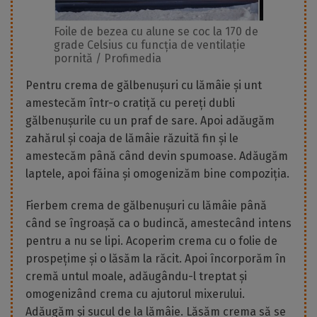
Foile de bezea cu alune se coc la 170 de
grade Celsius cu funcția de ventilație
pornită / Profimedia
Pentru crema de gălbenușuri cu lămâie și unt
amestecăm într-o cratiță cu pereți dubli
gălbenușurile cu un praf de sare. Apoi adăugăm
zahărul și coaja de lămâie răzuită fin și le
amestecăm până când devin spumoase. Adăugăm
laptele, apoi făina și omogenizăm bine compoziția.
Fierbem crema de gălbenușuri cu lămâie până
când se îngroașă ca o budincă, amestecând intens
pentru a nu se lipi. Acoperim crema cu o folie de
prospețime și o lăsăm la răcit. Apoi încorporăm în
cremă untul moale, adăugându-l treptat și
omogenizând crema cu ajutorul mixerului.
Adăugăm și sucul de la lămâie. Lăsăm crema să se