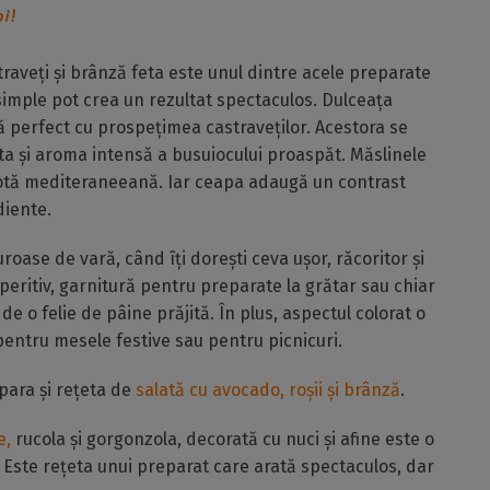
oi!
raveți și brânză feta este unul dintre acele preparate
imple pot crea un rezultat spectaculos. Dulceața
 perfect cu prospețimea castraveților. Acestora se
ta și aroma intensă a busuiocului proaspăt. Măslinele
otă mediteraneeană. Iar ceapa adaugă un contrast
diente.
uroase de vară, când îți dorești ceva ușor, răcoritor și
aperitiv, garnitură pentru preparate la grătar sau chiar
de o felie de pâine prăjită. În plus, aspectul colorat o
entru mesele festive sau pentru picnicuri.
para și rețeta de
salată cu avocado, roșii și brânză
.
e,
rucola și gorgonzola, decorată cu nuci și afine este o
. Este rețeta unui preparat care arată spectaculos, dar