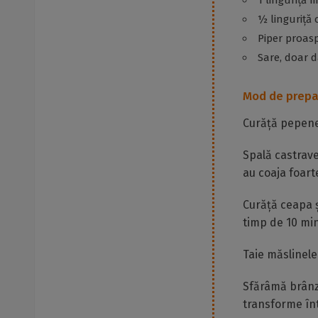
1 linguriță 
½ linguriță
Piper proas
Sare, doar 
Mod de prepa
Curăță pepenel
Spală castrave
au coaja foart
Curăță ceapa ș
timp de 10 min
Taie măslinele
Sfărâmă brânza
transforme înt