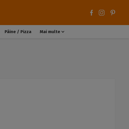
Pâine / Pizza
Mai multe
Aluaturi dulci
Aluaturi sărate
Chiteluțe / Carne tocată
Muffins / Cupcakes
Biscuiți / Fursecuri
Deserturi de post
Înghețată
Tarte sărate
Tarte dulci / Cheesecake
Decorațiuni / Condimente
Rețete de bază
Selecții rețete
Trucuri și sfaturi culinare