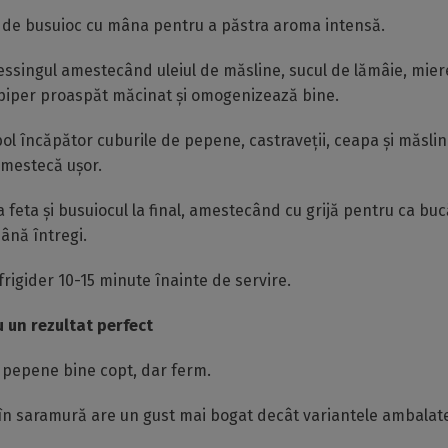
 de busuioc cu mâna pentru a păstra aroma intensă.
ssingul amestecând uleiul de măsline, sucul de lămâie, mier
piper proaspăt măcinat și omogenizează bine.
ol încăpător cuburile de pepene, castraveții, ceapa și măslin
amestecă ușor.
feta și busuiocul la final, amestecând cu grijă pentru ca buc
ână întregi.
 frigider 10-15 minute înainte de servire.
u un rezultat perfect
 pepene bine copt, dar ferm.
 în saramură are un gust mai bogat decât variantele ambalate