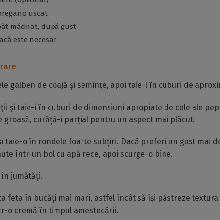
miere (opțional)
 oregano uscat
păt măcinat, după gust
dacă este necesar
rare
e galben de coajă și semințe, apoi taie-l în cuburi de aproxi
ții și taie-i în cuburi de dimensiuni apropiate de cele ale pe
e groasă, curăță-i parțial pentru un aspect mai plăcut.
i taie-o în rondele foarte subțiri. Dacă preferi un gust mai de
ute într-un bol cu apă rece, apoi scurge-o bine.
 în jumătăți.
 feta în bucăți mai mari, astfel încât să își păstreze textura 
r-o cremă în timpul amestecării.