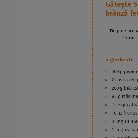
Gătește
S
brânză fe
Timp de prep
15 min
Ingrediente
500 g pepen
2 castraveți p
200 g brânză
80 g măslin
1 ceapă alb
10-12 frunz
3 linguri ule
1 lingură s