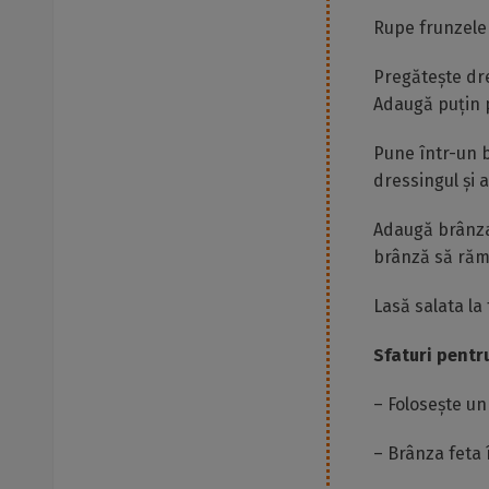
Rupe frunzele
Pregătește dre
Adaugă puțin 
Pune într-un b
dressingul și 
Adaugă brânza 
brânză să răm
Lasă salata la
Sfaturi pentr
– Folosește un
– Brânza feta