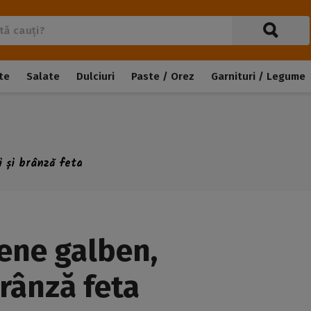
te
Salate
Dulciuri
Paste / Orez
Garnituri / Legume
i și brânză feta
ene galben,
brânză feta