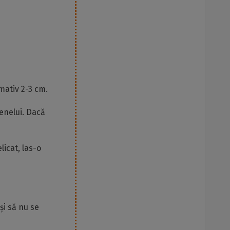
mativ 2-3 cm.
penelui. Dacă
licat, las-o
și să nu se