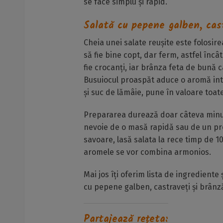
se face simplu și rapid.
Salată cu pepene galben, cast
Cheia unei salate reușite este folosi
să fie bine copt, dar ferm, astfel încâ
fie crocanți, iar brânza feta de bună c
Busuiocul proaspăt aduce o aromă inte
și suc de lămâie, pune în valoare toat
Prepararea durează doar câteva minut
nevoie de o masă rapidă sau de un pr
savoare, lasă salata la rece timp de 1
aromele se vor combina armonios.
Mai jos îți oferim lista de ingrediente
cu pepene galben, castraveți și brânză
Partajează rețeta: