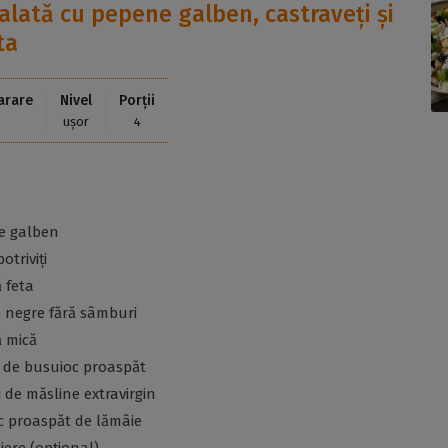
alată cu pepene galben, castraveți și
ta
arare
Nivel
Porții
ușor
4
e galben
otriviți
 feta
e negre fără sâmburi
ă mică
e de busuioc proaspăt
i de măsline extravirgin
uc proaspăt de lămâie