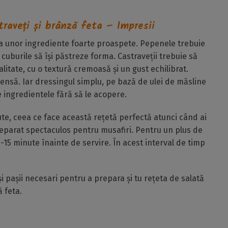
raveți și brânză feta – Impresii
rea unor ingrediente foarte proaspete. Pepenele trebuie
t cuburile să își păstreze forma. Castraveții trebuie să
alitate, cu o textură cremoasă și un gust echilibrat.
nsă. Iar dressingul simplu, pe bază de ulei de măsline
e ingredientele fără să le acopere.
e, ceea ce face această rețetă perfectă atunci când ai
eparat spectaculos pentru musafiri. Pentru un plus de
0-15 minute înainte de servire. În acest interval de timp
 și pașii necesari pentru a prepara și tu rețeta de salată
 feta.