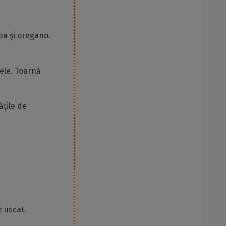
ea și oregano.
ele. Toarnă
ățile de
 uscat.