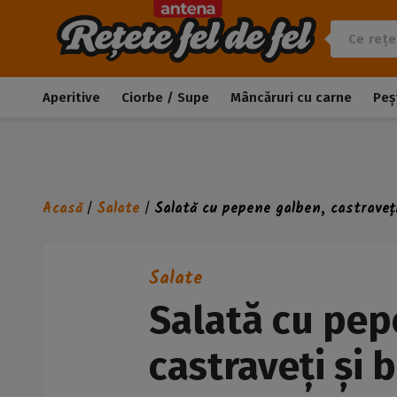
Aperitive
Ciorbe / Supe
Mâncăruri cu carne
Peș
Acasă
Salate
Salată cu pepene galben, castraveț
/
/
Salate
Salată cu pep
castraveți și 