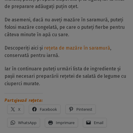
de preparare adăugați puțin oțet.
De asemeni, dacă nu aveți mazăre în saramură, puteți
folosi mazăre congelată, pe care o puteți fierbe pentru
câteva minute în apă cu sare.
Descoperiți aici și
rețeta de mazăre în saramură
,
conservată pentru iarnă.
Iar în continuare puteți urmări lista de ingrediente și
pașii necesari preparării rețetei de salată de legume cu
ciuperci murate.
Partajează rețeta:
X
Facebook
Pinterest
WhatsApp
Imprimare
Email