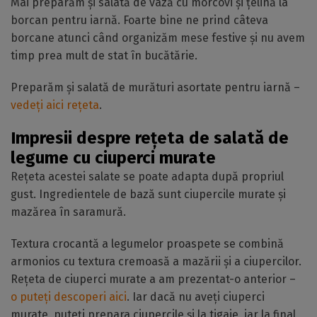
Mai preparăm și salată de vază cu morcovi și țelină la
borcan pentru iarnă. Foarte bine ne prind câteva
borcane atunci când organizăm mese festive și nu avem
timp prea mult de stat în bucătărie.
Preparăm și salată de murături asortate pentru iarnă –
vedeți aici rețeta
.
Impresii despre rețeta de salată de
legume cu ciuperci murate
Rețeta acestei salate se poate adapta după propriul
gust. Ingredientele de bază sunt ciupercile murate și
mazărea în saramură.
Textura crocantă a legumelor proaspete se combină
armonios cu textura cremoasă a mazării și a ciupercilor.
Rețeta de ciuperci murate a am prezentat-o anterior –
o puteți descoperi aici
. Iar dacă nu aveți ciuperci
murate, puteți prepara ciupercile și la tigaie, iar la final