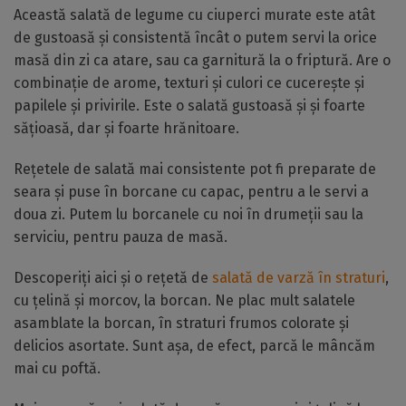
Această salată de legume cu ciuperci murate este atât
de gustoasă și consistentă încât o putem servi la orice
masă din zi ca atare, sau ca garnitură la o friptură. Are o
combinație de arome, texturi și culori ce cucerește și
papilele și privirile. Este o salată gustoasă și și foarte
sățioasă, dar și foarte hrănitoare.
Rețetele de salată mai consistente pot fi preparate de
seara și puse în borcane cu capac, pentru a le servi a
doua zi. Putem lu borcanele cu noi în drumeții sau la
serviciu, pentru pauza de masă.
Descoperiți aici și o rețetă de
salată de varză în straturi
,
cu țelină și morcov, la borcan. Ne plac mult salatele
asamblate la borcan, în straturi frumos colorate și
delicios asortate. Sunt așa, de efect, parcă le mâncăm
mai cu poftă.