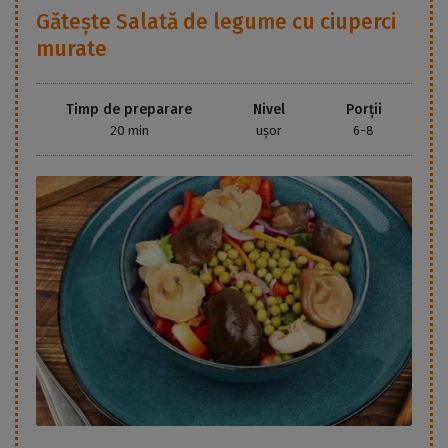
Gătește
Salată de legume cu ciuperci
murate
Timp de preparare
Nivel
Porții
20 min
ușor
6-8