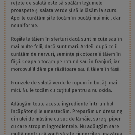
rețete de salată este să spălăm legumele
proaspete și salata verde și să le lăsăm la scurs.
Apoi le curățăm și le tocăm în bucăți mai mici, dar
neuniforme.
Roșiile le tăiem în sferturi dacă sunt micuțe sau în
mai multe felii, dacă sunt mari. Ardeii, după ce îi
curățăm de nervuri, semințe și cotoare îi tăiem în
fâșii. Ceapa o tocăm pe rotund sau în franjuri, iar
morcovul îl dăm pe răzătoare sau îl tăiem în fâșii.
Frunzele de salată verde le rupem în bucăți mai
mici. Nu le tocăm cu cuțitul pentru a nu oxida.
Adăugăm toate aceste ingrediente într-un bol
încăpător și le amestecăm. Preparăm un dressing
din ulei de măsline cu suc de lămâie, sare și piper
cu care stropim ingredientele. Nu adăugăm sare
multă pentru că vor fi sărate ciupercile și mazărea.