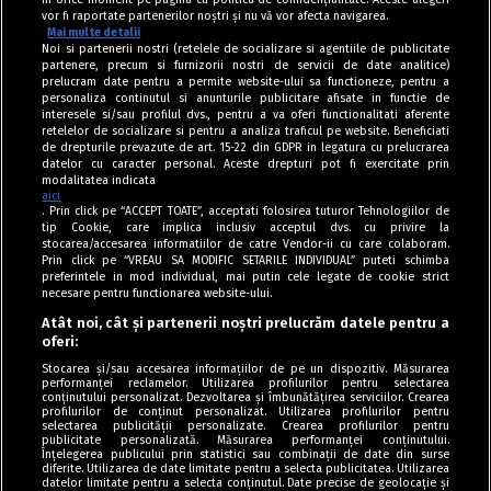
vor fi raportate partenerilor noștri și nu vă vor afecta navigarea.
Mai multe detalii
Noi si partenerii nostri (retelele de socializare si agentiile de publicitate
partenere, precum si furnizorii nostri de servicii de date analitice)
prelucram date pentru a permite website-ului sa functioneze, pentru a
personaliza continutul si anunturile publicitare afisate in functie de
interesele si/sau profilul dvs., pentru a va oferi functionalitati aferente
retelelor de socializare si pentru a analiza traficul pe website. Beneficiati
de drepturile prevazute de art. 15-22 din GDPR in legatura cu prelucrarea
datelor cu caracter personal. Aceste drepturi pot fi exercitate prin
modalitatea indicata
aici
. Prin click pe “ACCEPT TOATE”, acceptati folosirea tuturor Tehnologiilor de
tip Cookie, care implica inclusiv acceptul dvs. cu privire la
stocarea/accesarea informatiilor de catre Vendor-ii cu care colaboram.
Prin click pe “VREAU SA MODIFIC SETARILE INDIVIDUAL” puteti schimba
Tag index
preferintele in mod individual, mai putin cele legate de cookie strict
necesare pentru functionarea website-ului.
Program Antena 1
Atât noi, cât și partenerii noștri prelucrăm datele pentru a
oferi:
Știri de ultimă oră
Stocarea și/sau accesarea informațiilor de pe un dispozitiv. Măsurarea
performanței reclamelor. Utilizarea profilurilor pentru selectarea
Politica de cookies
conținutului personalizat. Dezvoltarea și îmbunătățirea serviciilor. Crearea
profilurilor de conținut personalizat. Utilizarea profilurilor pentru
selectarea publicității personalizate. Crearea profilurilor pentru
Politica de confidențialitate
publicitate personalizată. Măsurarea performanței conținutului.
Înțelegerea publicului prin statistici sau combinații de date din surse
Termeni și condiții
diferite. Utilizarea de date limitate pentru a selecta publicitatea. Utilizarea
datelor limitate pentru a selecta conținutul. Date precise de geolocație și