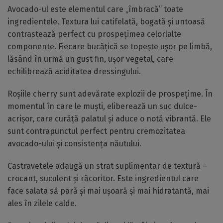
Avocado-ul este elementul care „îmbracă” toate
ingredientele. Textura lui catifelată, bogată și untoasă
contrastează perfect cu prospețimea celorlalte
componente. Fiecare bucățică se topește ușor pe limbă,
lăsând în urmă un gust fin, ușor vegetal, care
echilibrează aciditatea dressingului.
Roșiile cherry sunt adevărate explozii de prospețime. În
momentul în care le muști, eliberează un suc dulce-
acrișor, care curăță palatul și aduce o notă vibrantă. Ele
sunt contrapunctul perfect pentru cremozitatea
avocado-ului și consistența năutului.
Castravetele adaugă un strat suplimentar de textură –
crocant, suculent și răcoritor. Este ingredientul care
face salata să pară și mai ușoară și mai hidratantă, mai
ales în zilele calde.