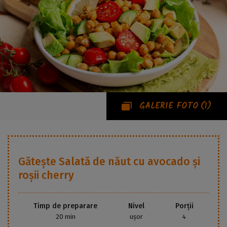
GALERIE FOTO
(1)
Gătește
Salată de năut cu avocado și
roșii cherry
Timp de preparare
Nivel
Porții
20 min
ușor
4