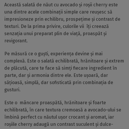
Această salată de năut cu avocado și roșii cherry este
una dintre acele combinații simple care reușesc să
impresioneze prin echilibru, prospețime și contrast de
texturi. De la prima privire, culorile vii îți creează
senzația unui preparat plin de viață, proaspăt și
revigorant.
Pe măsură ce o guști, experiența devine și mai
complexă. Este o salată echilibrată, hrănitoare și extrem
de plăcută, care te face să simți fiecare ingredient în
parte, dar și armonia dintre ele. Este ușoară, dar
sățioasă, simplă, dar sofisticată prin combinația de
gusturi.
Este o mâncare proaspătă, hrănitoare și foarte
echilibrată, în care textura cremoasă a avocado-ului se
îmbină perfect cu năutul ușor crocant și aromat, iar
roșiile cherry adaugă un contrast suculent și dulce-