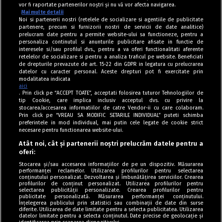
vor fi raportate partenerilor noștri și nu vă vor afecta navigarea.
Mai multe detalii
Noi si partenerii nostri (retelele de socializare si agentiile de publicitate
partenere, precum si furnizorii nostri de servicii de date analitice)
prelucram date pentru a permite website-ului sa functioneze, pentru a
personaliza continutul si anunturile publicitare afisate in functie de
interesele si/sau profilul dvs., pentru a va oferi functionalitati aferente
retelelor de socializare si pentru a analiza traficul pe website. Beneficiati
de drepturile prevazute de art. 15-22 din GDPR in legatura cu prelucrarea
datelor cu caracter personal. Aceste drepturi pot fi exercitate prin
modalitatea indicata
aici
. Prin click pe “ACCEPT TOATE”, acceptati folosirea tuturor Tehnologiilor de
tip Cookie, care implica inclusiv acceptul dvs. cu privire la
stocarea/accesarea informatiilor de catre Vendor-ii cu care colaboram.
Prin click pe “VREAU SA MODIFIC SETARILE INDIVIDUAL” puteti schimba
Tag index
preferintele in mod individual, mai putin cele legate de cookie strict
necesare pentru functionarea website-ului.
Program Antena 1
Atât noi, cât și partenerii noștri prelucrăm datele pentru a
oferi:
Știri de ultimă oră
Stocarea și/sau accesarea informațiilor de pe un dispozitiv. Măsurarea
performanței reclamelor. Utilizarea profilurilor pentru selectarea
Politica de cookies
conținutului personalizat. Dezvoltarea și îmbunătățirea serviciilor. Crearea
profilurilor de conținut personalizat. Utilizarea profilurilor pentru
selectarea publicității personalizate. Crearea profilurilor pentru
Politica de confidențialitate
publicitate personalizată. Măsurarea performanței conținutului.
Înțelegerea publicului prin statistici sau combinații de date din surse
Termeni și condiții
diferite. Utilizarea de date limitate pentru a selecta publicitatea. Utilizarea
datelor limitate pentru a selecta conținutul. Date precise de geolocație și