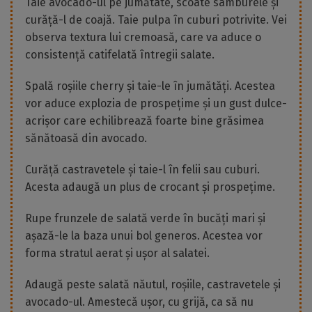
Taie avocado-ul pe jumătate, scoate sâmburele și
curăță-l de coajă. Taie pulpa în cuburi potrivite. Vei
observa textura lui cremoasă, care va aduce o
consistență catifelată întregii salate.
Spală roșiile cherry și taie-le în jumătăți. Acestea
vor aduce explozia de prospețime și un gust dulce-
acrișor care echilibrează foarte bine grăsimea
sănătoasă din avocado.
Curăță castravetele și taie-l în felii sau cuburi.
Acesta adaugă un plus de crocant și prospețime.
Rupe frunzele de salată verde în bucăți mari și
așază-le la baza unui bol generos. Acestea vor
forma stratul aerat și ușor al salatei.
Adaugă peste salată năutul, roșiile, castravetele și
avocado-ul. Amestecă ușor, cu grijă, ca să nu