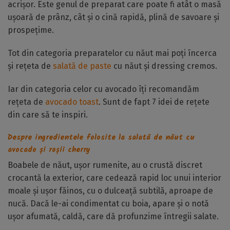
acrișor. Este genul de preparat care poate fi atât o masă
ușoară de prânz, cât și o cină rapidă, plină de savoare și
prospețime.
Tot din categoria preparatelor cu năut mai poți încerca
și rețeta de
salată de paste
cu năut și dressing cremos.
Iar din categoria celor cu avocado îți recomandăm
rețeta de
avocado toast
. Sunt de fapt 7 idei de rețete
din care să te inspiri.
Despre ingredientele folosite la salată de năut cu
avocado și roșii cherry
Boabele de
năut
, ușor rumenite, au o crustă discret
crocantă la exterior, care cedează rapid loc unui interior
moale și ușor făinos, cu o dulceață subtilă, aproape de
nucă. Dacă le-ai condimentat cu boia, apare și o notă
ușor afumată, caldă, care dă profunzime întregii salate.