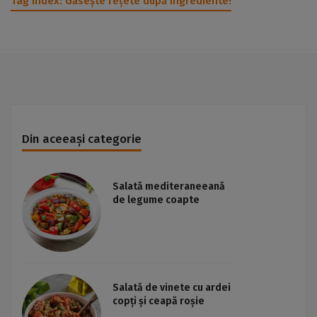
Tag Index:
Găsește rețete după ingrediente!
Din aceeași categorie
Salată mediteraneeană
de legume coapte
Salată de vinete cu ardei
copți și ceapă roșie