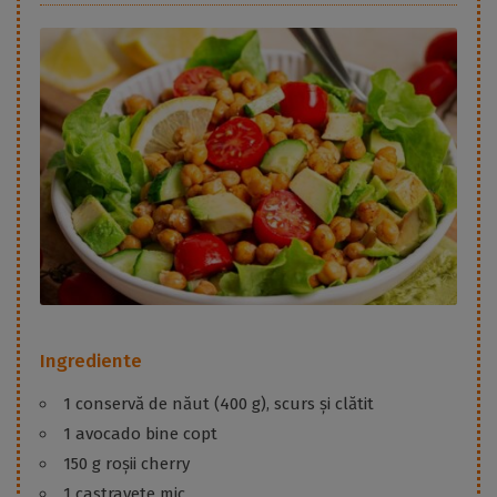
Ingrediente
1 conservă de năut (400 g), scurs și clătit
1 avocado bine copt
150 g roșii cherry
1 castravete mic