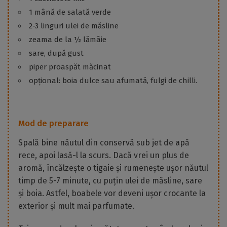
1 mână de salată verde
2-3 linguri ulei de măsline
zeama de la ½ lămâie
sare, după gust
piper proaspăt măcinat
opțional: boia dulce sau afumată, fulgi de chilli.
Mod de preparare
Spală bine năutul din conservă sub jet de apă
rece, apoi lasă-l la scurs. Dacă vrei un plus de
aromă, încălzește o tigaie și rumenește ușor năutul
timp de 5-7 minute, cu puțin ulei de măsline, sare
și boia. Astfel, boabele vor deveni ușor crocante la
exterior și mult mai parfumate.