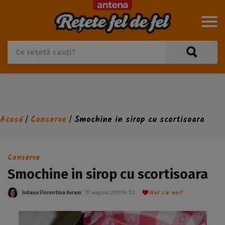
Acasă
Conserve
Smochine in sirop cu scortisoara
/
/
Conserve
Smochine in sirop cu scortisoara
Hai cu noi!
Iuliana Florentina Avram
17 august 2011 14:52