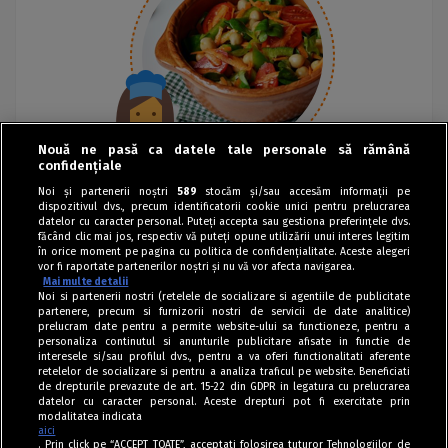
Nouă ne pasă ca datele tale personale să rămână
confidențiale
Noi și partenerii noștri
589
stocăm și/sau accesăm informații pe
dispozitivul dvs., precum identificatorii cookie unici pentru prelucrarea
datelor cu caracter personal. Puteți accepta sau gestiona preferințele dvs.
făcând clic mai jos, respectiv vă puteți opune utilizării unui interes legitim
în orice moment pe pagina cu politica de confidențialitate. Aceste alegeri
vor fi raportate partenerilor noștri și nu vă vor afecta navigarea.
Mai multe detalii
Noi si partenerii nostri (retelele de socializare si agentiile de publicitate
partenere, precum si furnizorii nostri de servicii de date analitice)
prelucram date pentru a permite website-ului sa functioneze, pentru a
personaliza continutul si anunturile publicitare afisate in functie de
interesele si/sau profilul dvs., pentru a va oferi functionalitati aferente
retelelor de socializare si pentru a analiza traficul pe website. Beneficiati
de drepturile prevazute de art. 15-22 din GDPR in legatura cu prelucrarea
datelor cu caracter personal. Aceste drepturi pot fi exercitate prin
modalitatea indicata
aici
. Prin click pe “ACCEPT TOATE”, acceptati folosirea tuturor Tehnologiilor de