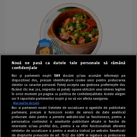
Nouă ne pasă ca datele tale personale să rămână
confidențiale
Noi și partenerii noștri
589
stocăm și/sau accesăm informații pe
dispozitivul dvs., precum identificatorii cookie unici pentru prelucrarea
datelor cu caracter personal. Puteți accepta sau gestiona preferințele dvs.
făcând clic mai jos, respectiv vă puteți opune utilizării unui interes legitim
în orice moment pe pagina cu politica de confidențialitate. Aceste alegeri
vor fi raportate partenerilor noștri și nu vă vor afecta navigarea.
Mai multe detalii
Noi si partenerii nostri (retelele de socializare si agentiile de publicitate
partenere, precum si furnizorii nostri de servicii de date analitice)
prelucram date pentru a permite website-ului sa functioneze, pentru a
personaliza continutul si anunturile publicitare afisate in functie de
interesele si/sau profilul dvs., pentru a va oferi functionalitati aferente
retelelor de socializare si pentru a analiza traficul pe website. Beneficiati
de drepturile prevazute de art. 15-22 din GDPR in legatura cu prelucrarea