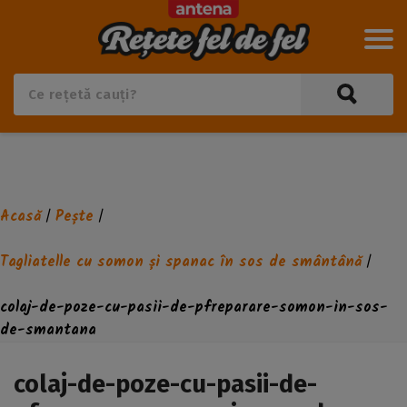
Acasă
Pește
/
/
Tagliatelle cu somon și spanac în sos de smântână
/
colaj-de-poze-cu-pasii-de-pfreparare-somon-in-sos-
de-smantana
colaj-de-poze-cu-pasii-de-