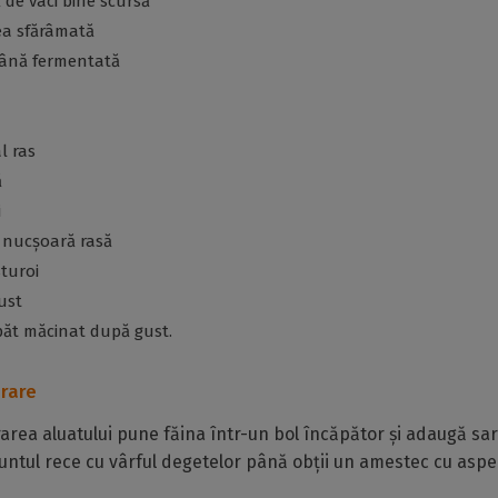
 de vaci bine scursă
ea sfărâmată
ână fermentată
l ras
ă
i
ă nucșoară rasă
sturoi
ust
păt măcinat după gust.
rare
rea aluatului pune făina într-un bol încăpător și adaugă sar
ntul rece cu vârful degetelor până obții un amestec cu aspec