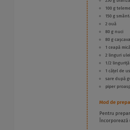
250 g brânză
100 g telem
150 g smânt
2 ouă
80 g nuci
80 g cașcava
1 ceapă mic
2 linguri ule
1/2 linguriț
1 cățel de u
sare după g
piper proas
Mod de prepa
Pentru prepara
Încorporează u