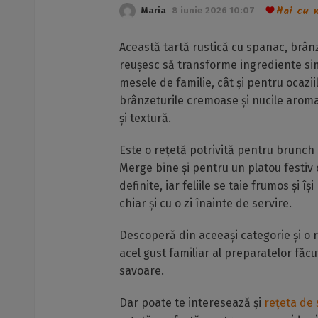
Hai cu n
Maria
8 iunie 2026 10:07
Această tartă rustică cu spanac, brânz
reușesc să transforme ingrediente simp
mesele de familie, cât și pentru ocazi
brânzeturile cremoase și nucile aroma
și textură.
Este o rețetă potrivită pentru brunch 
Merge bine și pentru un platou festiv 
definite, iar feliile se taie frumos și 
chiar și cu o zi înainte de servire.
Descoperă din aceeași categorie și o 
acel gust familiar al preparatelor făc
savoare.
Dar poate te interesează și
rețeta de