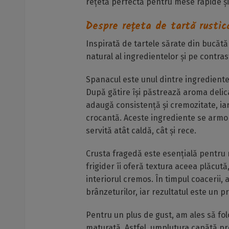
rețetă perfectă pentru mese rapide și
Despre rețeta de tartă rustic
Inspirată de tartele sărate din bucăt
natural al ingredientelor și pe contra
Spanacul este unul dintre ingrediente
După gătire își păstrează aroma delica
adaugă consistență și cremozitate, iar
crocantă. Aceste ingrediente se armon
servită atât caldă, cât și rece.
Crusta fragedă este esențială pentru r
frigider îi oferă textura aceea plăcut
interiorul cremos. În timpul coacerii,
brânzeturilor, iar rezultatul este un 
Pentru un plus de gust, am ales să fo
maturată. Astfel, umplutura capătă p