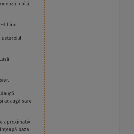
rmează o bilă,
e-l bine.
 usturoiul
 Lasă
sier.
 Adaugă
 și adaugă sare
 de aproximativ
 înțeapă baza