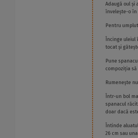
Adaugă oul și 
învelește-o în 
Pentru umplutu
Încinge uleiul
tocat și găteș
Pune spanacul 
compoziția să
Rumenește nuci
Într-un bol m
spanacul răcit
doar dacă est
Întinde aluatu
26 cm sau una