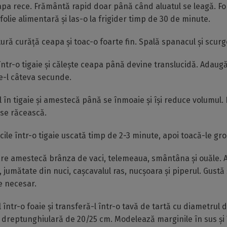
apa rece. Frământă rapid doar până când aluatul se leagă. Fo
folie alimentară și las-o la frigider timp de 30 de minute.
ră curăță ceapa și toac-o foarte fin. Spală spanacul și scurg
 într-o tigaie și călește ceapa până devine translucidă. Adaugă
te-l câteva secunde.
în tigaie și amestecă până se înmoaie și își reduce volumul.
 se răcească.
le într-o tigaie uscată timp de 2-3 minute, apoi toacă-le gro
are amestecă brânza de vaci, telemeaua, smântâna și ouăle.
, jumătate din nuci, cașcavalul ras, nucșoara și piperul. Gustă
e necesar.
l într-o foaie și transferă-l într-o tavă de tartă cu diametrul
 dreptunghiulară de 20/25 cm. Modelează marginile în sus și