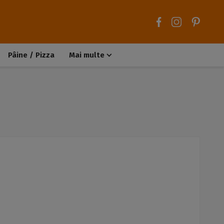
Pâine / Pizza
Mai multe
Aluaturi dulci
Aluaturi sărate
Chiteluțe / Carne tocată
Muffins / Cupcakes
Biscuiți / Fursecuri
Deserturi de post
Înghețată
Tarte sărate
Tarte dulci / Cheesecake
Decorațiuni / Condimente
Rețete de bază
Selecții rețete
Trucuri și sfaturi culinare