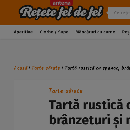
Aperitive
Ciorbe / Supe
Mâncăruri cu carne
Peș
Acasă
Tarte sărate
Tartă rustică cu spanac, brâ
/
/
Tarte sărate
Tartă rustică 
brânzeturi și 