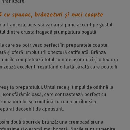
 hrănitoare.
ă cu spanac, brânzeturi și nuci coapte
ăria franceză, această variantă pune accent pe gustul
stul dintre crusta fragedă și umplutura bogată.
le care se potrivesc perfect în preparatele coapte.
tă și oferă umpluturii o textură catifelată. Brânza
 nucile completează totul cu note ușor dulci și o textură
izează excelent, rezultând o tartă sărată care poate fi
eușita preparatului. Untul rece și timpul de odihnă la
ă, ușor sfărâmicioasă, care contrastează perfect cu
 aroma untului se combină cu cea a nucilor și a
preparat deosebit de apetisant.
losim două tipuri de brânză: una cremoasă și una
rofunzime și o aromă mai bogată. Nucile sunt rumenite