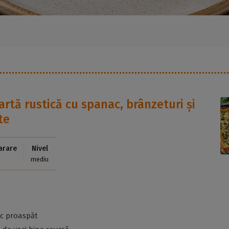
artă rustică cu spanac, brânzeturi și
te
arare
Nivel
mediu
c proaspăt