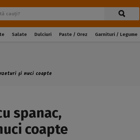
te
Salate
Dulciuri
Paste / Orez
Garnituri / Legume
nzeturi și nuci coapte
cu spanac,
nuci coapte