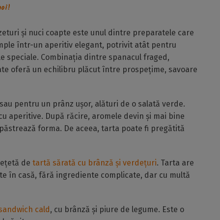
oi!
eturi și nuci coapte este unul dintre preparatele care
le într-un aperitiv elegant, potrivit atât pentru
ile speciale. Combinația dintre spanacul fraged,
te oferă un echilibru plăcut între prospețime, savoare
sau pentru un prânz ușor, alături de o salată verde.
cu aperitive. După răcire, aromele devin și mai bine
își păstrează forma. De aceea, tarta poate fi pregătită
rețetă de
tartă sărată cu brânză și verdețuri
. Tarta are
ute în casă, fără ingrediente complicate, dar cu multă
 sandwich cald
, cu brânză și piure de legume. Este o