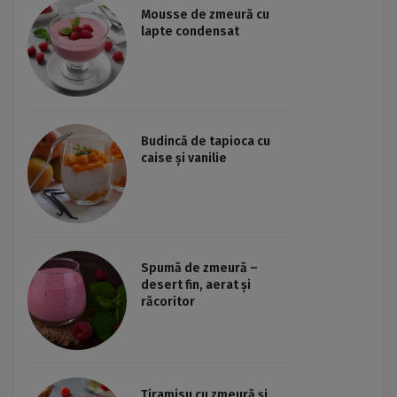
Mousse de zmeură cu
lapte condensat
Budincă de tapioca cu
caise și vanilie
Spumă de zmeură –
desert fin, aerat și
răcoritor
Tiramisu cu zmeură și