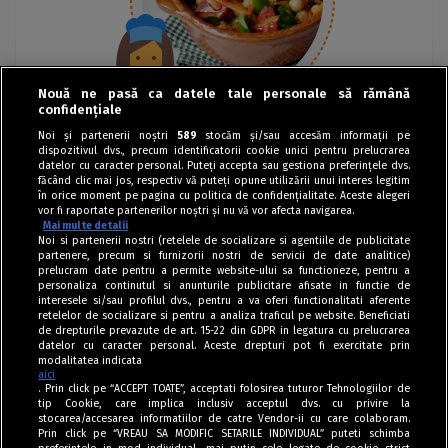
Nouă ne pasă ca datele tale personale să rămână
confidențiale
Noi și partenerii noștri
589
stocăm și/sau accesăm informații pe
dispozitivul dvs., precum identificatorii cookie unici pentru prelucrarea
datelor cu caracter personal. Puteți accepta sau gestiona preferințele dvs.
făcând clic mai jos, respectiv vă puteți opune utilizării unui interes legitim
în orice moment pe pagina cu politica de confidențialitate. Aceste alegeri
vor fi raportate partenerilor noștri și nu vă vor afecta navigarea.
Mai multe detalii
Noi si partenerii nostri (retelele de socializare si agentiile de publicitate
partenere, precum si furnizorii nostri de servicii de date analitice)
prelucram date pentru a permite website-ului sa functioneze, pentru a
personaliza continutul si anunturile publicitare afisate in functie de
interesele si/sau profilul dvs., pentru a va oferi functionalitati aferente
retelelor de socializare si pentru a analiza traficul pe website. Beneficiati
de drepturile prevazute de art. 15-22 din GDPR in legatura cu prelucrarea
datelor cu caracter personal. Aceste drepturi pot fi exercitate prin
modalitatea indicata
aici
. Prin click pe “ACCEPT TOATE”, acceptati folosirea tuturor Tehnologiilor de
tip Cookie, care implica inclusiv acceptul dvs. cu privire la
stocarea/accesarea informatiilor de catre Vendor-ii cu care colaboram.
Prin click pe “VREAU SA MODIFIC SETARILE INDIVIDUAL” puteti schimba