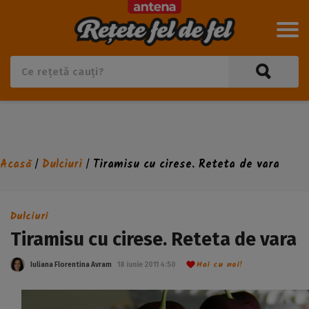
Acasă
Dulciuri
Tiramisu cu cirese. Reteta de vara
/
/
Dulciuri
Tiramisu cu cirese. Reteta de vara
Hai cu noi!
Iuliana Florentina Avram
18 iunie 2011 4:50