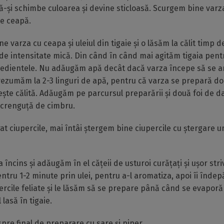
-și schimbe culoarea și devine sticloasă. Scurgem bine varz
e ceapă.
 varza cu ceapa și uleiul din tigaie și o lăsăm la călit timp 
 de intensitate mică. Din când în când mai agităm tigaia pent
edientele. Nu adăugăm apă decât dacă varza începe să se ar
zumăm la 2-3 linguri de apă, pentru că varza se prepară doa
te călită. Adăugăm pe parcursul preparării și două foi de da
 crenguță de cimbru.
t ciupercile, mai întâi ștergem bine ciupercile cu ștergare um
 încins și adăugăm în el cățeii de usturoi curățați și ușor strivi
ru 1-2 minute prin ulei, pentru a-l aromatiza, apoi îi înde
cile feliate și le lăsăm să se prepare până când se evaporă t
 lasă în tigaie.
re final de preparare cu sare și piper.