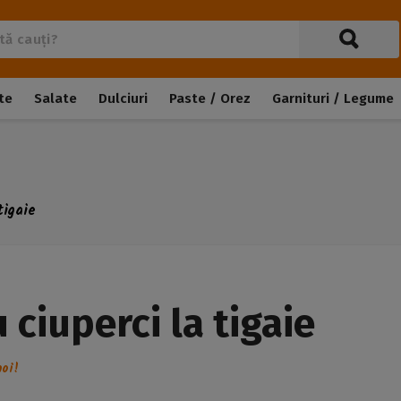
te
Salate
Dulciuri
Paste / Orez
Garnituri / Legume
tigaie
 ciuperci la tigaie
oi!