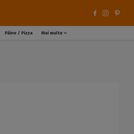
Pâine / Pizza
Mai multe
Aluaturi dulci
Aluaturi sărate
Chiteluțe / Carne tocată
Muffins / Cupcakes
Biscuiți / Fursecuri
Deserturi de post
Înghețată
Tarte sărate
Tarte dulci / Cheesecake
Decorațiuni / Condimente
Rețete de bază
Selecții rețete
Trucuri și sfaturi culinare