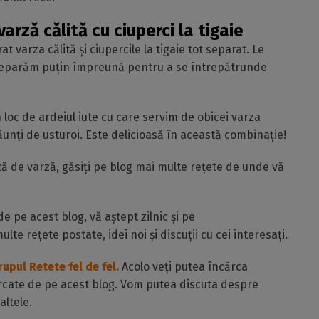
rză călită cu ciuperci la tigaie
varza călită și ciupercile la tigaie tot separat. Le
 preparăm puțin împreună pentru a se întrepătrunde
 loc de ardeiul iute cu care servim de obicei varza
ăunți de usturoi. Este delicioasă în această combinație!
ză de varză, găsiți pe blog mai multe rețete de unde vă
de pe acest blog, vă aștept zilnic și pe
multe rețete postate, idei noi și discuții cu cei interesați.
rupul Retete fel de fel.
Acolo veți putea încărca
ercate de pe acest blog. Vom putea discuta despre
altele.