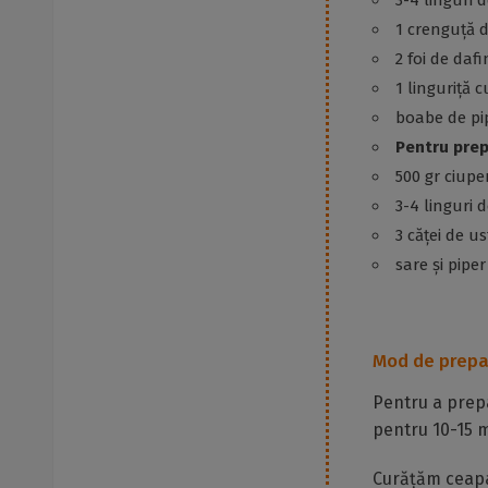
3-4 linguri 
1 crenguță 
2 foi de dafi
1 linguriță 
boabe de pi
Pentru prep
500 gr ciup
3-4 linguri d
3 căței de u
sare și pipe
Mod de prepa
Pentru a prepa
pentru 10-15 m
Curățăm ceapa 