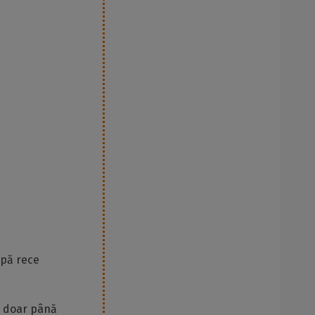
apă rece
m doar până