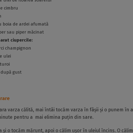
de ulei de floarea soarelui
de cimbru
n
cu boia de ardei afumată
per sau piper măcinat
arat ciupercile:
erci champignon
e ulei
sturoi
r după gust
rare
ra varza călită, mai întâi tocăm varza în fâșii și o punem în 
inute pentru a mai elimina puțin din sare.
și o tocăm mărunt, apoi o călim ușor în uleiul încins. O căli