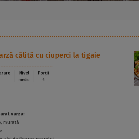
arză călită cu ciuperci la tigaie
arare
Nivel
Porții
mediu
6
arat varza:
e, murată
e