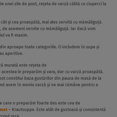
 unei zile de post, rețeta de varză călită cu ciuperci la
 cât și cea proaspătă, mai ales servită cu mămăliguță.
aie, de asemeni servite cu mămăliguță. Iar dacă vom
ul va fi maxim.
din aproape toate categoriile. O includem în supe și
au aperitive.
rză murată este rețeta de
e acestea le preparăm și vara, dar cu varză proaspătă.
pot constitui baza gustărilor din pauza de masă de la
când avem în meniu varză și ne mai rămâne pentru a
pe care o preparăm foarte des este cea de
umat
– Krautsuppe. Este atât de gustoasă și consistentă
zonul rece.