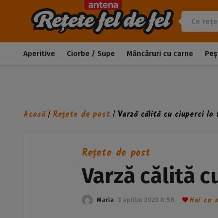
Aperitive
Ciorbe / Supe
Mâncăruri cu carne
Peș
Acasă
Rețete de post
Varză călită cu ciuperci la 
/
/
Rețete de post
Varză călită cu
Hai cu n
Maria
3 aprilie 2023 8:58