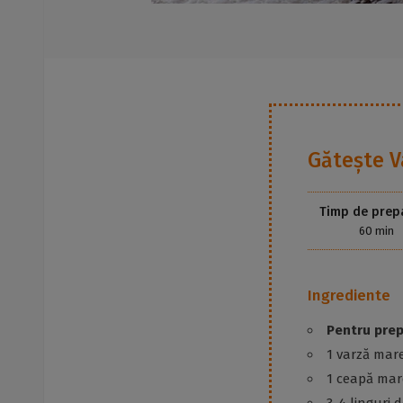
Gătește
V
Timp de prep
60 min
Ingrediente
Pentru prep
1 varză mar
1 ceapă mar