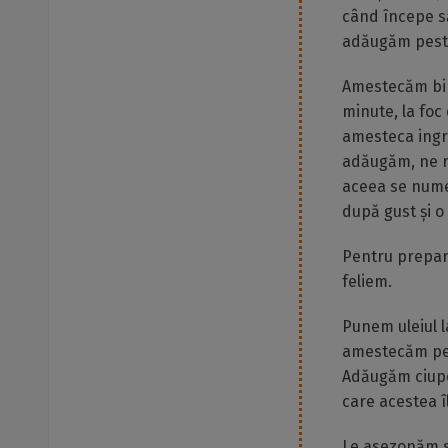
când începe să
adăugăm pest
Amestecăm bine
minute, la foc
amesteca ingr
adăugăm, ne re
aceea se numeș
după gust și o
Pentru prepara
feliem.
Punem uleiul la
amestecăm pent
Adăugăm ciuper
care acestea îl
Le asezonăm sp