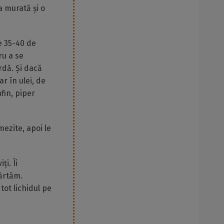
a murată și o
de 35-40 de
ru a se
dă. Și dacă
r în ulei, de
fin, piper
ezite, apoi le
ți. Îi
părtăm.
ot lichidul pe