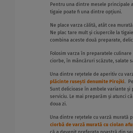
Pentru una dintre mesele principale ale
tigaie poate fi una dintre opțiuni.
Ne place varza călită, atât cea murată
Ne plac tare mult și ciupercile la tig
combina aceste două preparate, delici
Folosim varza în preparatele culinare 
ciorbe, în mâncăruri scăzute, salate s
Una dintre rețetele de aperitiv cu va
plăcinte rusești denumite Pirojki
. P
Sunt delicioase în ambele variante și 
serviciu. Le mai preparăm și atunci 
doua zi.
Una dintre rețetele cu varză murată 
ciorbă de varză murată cu ciolan af
că a devenit preferata noastră din se