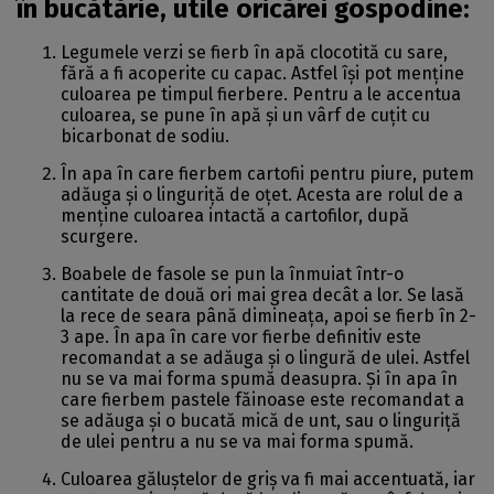
în bucătărie, utile oricărei gospodine:
Legumele verzi se fierb în apă clocotită cu sare,
fără a fi acoperite cu capac. Astfel își pot menține
culoarea pe timpul fierbere. Pentru a le accentua
culoarea, se pune în apă și un vârf de cuțit cu
bicarbonat de sodiu.
În apa în care fierbem cartofii pentru piure, putem
adăuga și o linguriță de oțet. Acesta are rolul de a
menține culoarea intactă a cartofilor, după
scurgere.
Boabele de fasole se pun la înmuiat într-o
cantitate de două ori mai grea decât a lor. Se lasă
la rece de seara până dimineața, apoi se fierb în 2-
3 ape. În apa în care vor fierbe definitiv este
recomandat a se adăuga și o lingură de ulei. Astfel
nu se va mai forma spumă deasupra. Și în apa în
care fierbem pastele făinoase este recomandat a
se adăuga și o bucată mică de unt, sau o linguriță
de ulei pentru a nu se va mai forma spumă.
Culoarea găluștelor de griș va fi mai accentuată, iar