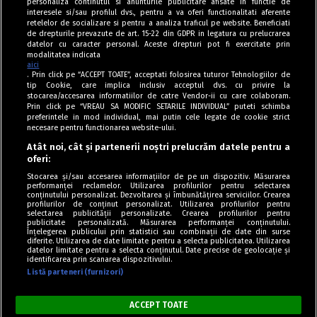
personaliza continutul si anunturile publicitare afisate in functie de
interesele si/sau profilul dvs., pentru a va oferi functionalitati aferente
retelelor de socializare si pentru a analiza traficul pe website. Beneficiati
de drepturile prevazute de art. 15-22 din GDPR in legatura cu prelucrarea
datelor cu caracter personal. Aceste drepturi pot fi exercitate prin
modalitatea indicata
aici
. Prin click pe “ACCEPT TOATE”, acceptati folosirea tuturor Tehnologiilor de
tip Cookie, care implica inclusiv acceptul dvs. cu privire la
stocarea/accesarea informatiilor de catre Vendor-ii cu care colaboram.
Prin click pe “VREAU SA MODIFIC SETARILE INDIVIDUAL” puteti schimba
Tag index
preferintele in mod individual, mai putin cele legate de cookie strict
necesare pentru functionarea website-ului.
Program Antena 1
Atât noi, cât și partenerii noștri prelucrăm datele pentru a
oferi:
Știri de ultimă oră
Stocarea și/sau accesarea informațiilor de pe un dispozitiv. Măsurarea
performanței reclamelor. Utilizarea profilurilor pentru selectarea
Politica de cookies
conținutului personalizat. Dezvoltarea și îmbunătățirea serviciilor. Crearea
profilurilor de conținut personalizat. Utilizarea profilurilor pentru
selectarea publicității personalizate. Crearea profilurilor pentru
Politica de confidențialitate
publicitate personalizată. Măsurarea performanței conținutului.
Înțelegerea publicului prin statistici sau combinații de date din surse
Termeni și condiții
diferite. Utilizarea de date limitate pentru a selecta publicitatea. Utilizarea
datelor limitate pentru a selecta conținutul. Date precise de geolocație și
identificarea prin scanarea dispozitivului.
Listă parteneri (furnizori)
Acest site este creat și administrat de Digital Antena Group. Toate
drepturile rezervate.
ACCEPT TOATE
Copyright © Retete Fel de Fel 2020-2024.