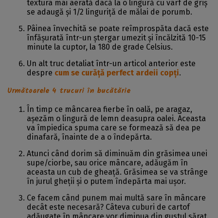
textura mai aerată dacă la o lingură cu vârf de griș
se adaugă și 1/2 linguriță de mălai de porumb.
Pâinea învechită se poate reîmprospăta dacă este
înfășurată într-un ștergar umezit și încălzită 10-15
minute la cuptor, la 180 de grade Celsius.
Un alt truc detaliat într-un articol anterior este
despre
cum se curăță perfect ardeii copți
.
Următoarele 4 trucuri în bucătărie
În timp ce mâncarea fierbe în oală, pe aragaz,
așezăm o lingură de lemn deasupra oalei. Aceasta
va împiedica spuma care se formează să dea pe
dinafară, înainte de a o îndepărta.
Atunci când dorim să diminuăm din grăsimea unei
supe/ciorbe, sau orice mâncare, adăugăm în
aceasta un cub de gheață. Grăsimea se va strânge
în jurul gheții și o putem îndepărta mai ușor.
Ce facem când punem mai multă sare în mâncare
decât este necesară? Câteva cuburi de cartof
adăugate în mâncare vor diminua din gustul sărat.