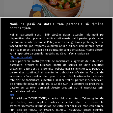
Nouă ne pasă ca datele tale personale să rămână
confidențiale
Noi și partenerii noștri
589
stocăm și/sau accesăm informații pe
dispozitivul dvs., precum identificatorii cookie unici pentru prelucrarea
datelor cu caracter personal. Puteți accepta sau gestiona preferințele dvs.
făcând clic mai jos, respectiv vă puteți opune utilizării unui interes legitim
în orice moment pe pagina cu politica de confidențialitate. Aceste alegeri
vor fi raportate partenerilor noștri și nu vă vor afecta navigarea.
Mai multe detalii
Noi si partenerii nostri (retelele de socializare si agentiile de publicitate
partenere, precum si furnizorii nostri de servicii de date analitice)
prelucram date pentru a permite website-ului sa functioneze, pentru a
personaliza continutul si anunturile publicitare afisate in functie de
interesele si/sau profilul dvs., pentru a va oferi functionalitati aferente
retelelor de socializare si pentru a analiza traficul pe website. Beneficiati
de drepturile prevazute de art. 15-22 din GDPR in legatura cu prelucrarea
datelor cu caracter personal. Aceste drepturi pot fi exercitate prin
modalitatea indicata
aici
. Prin click pe “ACCEPT TOATE”, acceptati folosirea tuturor Tehnologiilor de
tip Cookie, care implica inclusiv acceptul dvs. cu privire la
stocarea/accesarea informatiilor de catre Vendor-ii cu care colaboram.
Prin click pe “VREAU SA MODIFIC SETARILE INDIVIDUAL” puteti schimba