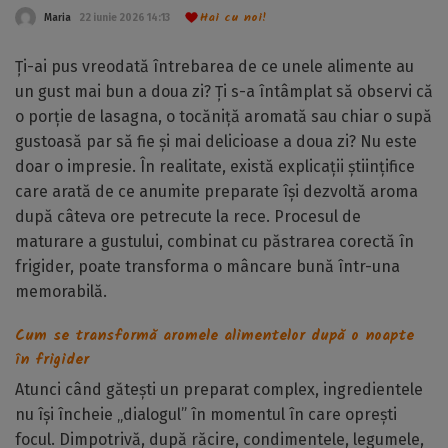
Hai cu noi!
Maria
22 iunie 2026 14:13
Ți-ai pus vreodată întrebarea de ce unele alimente au
un gust mai bun a doua zi? Ți s-a întâmplat să observi că
o porție de lasagna, o tocăniță aromată sau chiar o supă
gustoasă par să fie și mai delicioase a doua zi? Nu este
doar o impresie. În realitate, există explicații științifice
care arată de ce anumite preparate își dezvoltă aroma
după câteva ore petrecute la rece. Procesul de
maturare a gustului, combinat cu păstrarea corectă în
frigider, poate transforma o mâncare bună într-una
memorabilă.
Cum se transformă aromele alimentelor după o noapte
în frigider
Atunci când gătești un preparat complex, ingredientele
nu își încheie „dialogul” în momentul în care oprești
focul. Dimpotrivă, după răcire, condimentele, legumele,