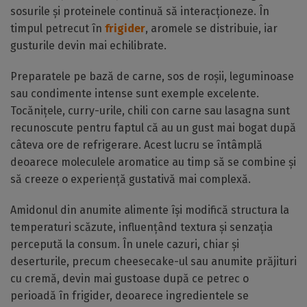
sosurile și proteinele continuă să interacționeze. În
timpul petrecut în
frigider
, aromele se distribuie, iar
gusturile devin mai echilibrate.
Preparatele pe bază de carne, sos de roșii, leguminoase
sau condimente intense sunt exemple excelente.
Tocănițele, curry-urile, chili con carne sau lasagna sunt
recunoscute pentru faptul că au un gust mai bogat după
câteva ore de refrigerare. Acest lucru se întâmplă
deoarece moleculele aromatice au timp să se combine și
să creeze o experiență gustativă mai complexă.
Amidonul din anumite alimente își modifică structura la
temperaturi scăzute, influențând textura și senzația
percepută la consum. În unele cazuri, chiar și
deserturile, precum cheesecake-ul sau anumite prăjituri
cu cremă, devin mai gustoase după ce petrec o
perioadă în frigider, deoarece ingredientele se