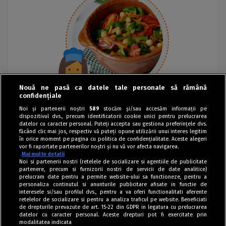
Nouă ne pasă ca datele tale personale să rămână
confidențiale
Noi și partenerii noștri
589
stocăm și/sau accesăm informații pe
dispozitivul dvs., precum identificatorii cookie unici pentru prelucrarea
datelor cu caracter personal. Puteți accepta sau gestiona preferințele dvs.
făcând clic mai jos, respectiv vă puteți opune utilizării unui interes legitim
în orice moment pe pagina cu politica de confidențialitate. Aceste alegeri
vor fi raportate partenerilor noștri și nu vă vor afecta navigarea.
Mai multe detalii
Noi si partenerii nostri (retelele de socializare si agentiile de publicitate
partenere, precum si furnizorii nostri de servicii de date analitice)
prelucram date pentru a permite website-ului sa functioneze, pentru a
personaliza continutul si anunturile publicitare afisate in functie de
interesele si/sau profilul dvs., pentru a va oferi functionalitati aferente
retelelor de socializare si pentru a analiza traficul pe website. Beneficiati
de drepturile prevazute de art. 15-22 din GDPR in legatura cu prelucrarea
datelor cu caracter personal. Aceste drepturi pot fi exercitate prin
modalitatea indicata