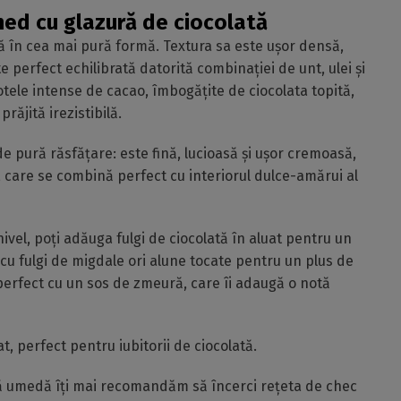
ed cu glazură de ciocolată
tă în cea mai pură formă. Textura sa este ușor densă,
te perfect echilibrată datorită combinației de unt, ulei și
otele intense de cacao, îmbogățite de ciocolata topită,
răjită irezistibilă.
e pură răsfățare: este fină, lucioasă și ușor cremoasă,
, care se combină perfect cu interiorul dulce-amărui al
nivel, poți adăuga fulgi de ciocolată în aluat pentru un
a cu fulgi de migdale ori alune tocate pentru un plus de
erfect cu un sos de zmeură, care îi adaugă o notă
, perfect pentru iubitorii de ciocolată.
ră umedă îți mai recomandăm să încerci rețeta de chec