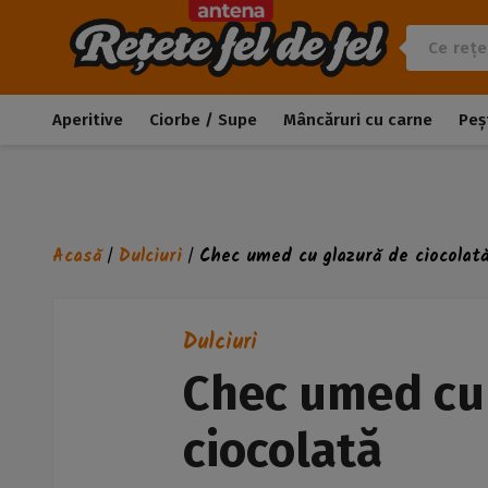
Aperitive
Ciorbe / Supe
Mâncăruri cu carne
Peș
Acasă
Dulciuri
Chec umed cu glazură de ciocolat
/
/
Dulciuri
Chec umed cu
ciocolată