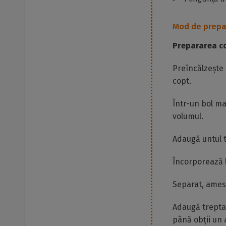
Mod de prepa
Prepararea co
Preîncălzește 
copt.
Într-un bol ma
volumul.
Adaugă untul t
Încorporează l
Separat, amest
Adaugă treptat
până obții un