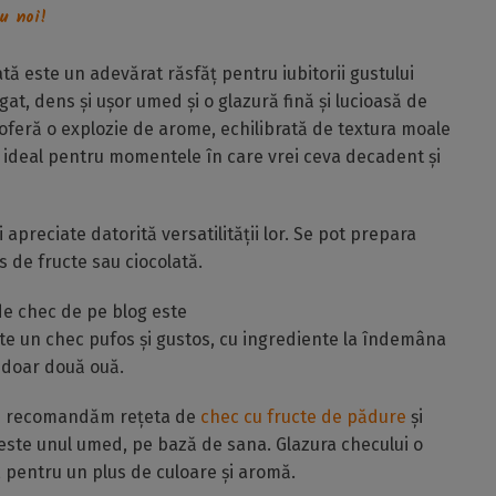
u noi!
ă este un adevărat răsfăț pentru iubitorii gustului
gat, dens și ușor umed și o glazură fină și lucioasă de
oferă o explozie de arome, echilibrată de textura moale
rt ideal pentru momentele în care vrei ceva decadent și
apreciate datorită versatilității lor. Se pot prepara
 de fructe sau ciocolată.
de chec de pe blog este
ste un chec pufos și gustos, cu ingrediente la îndemâna
u doar două ouă.
îți recomandăm rețeta de
chec cu fructe de pădure
și
 este unul umed, pe bază de sana. Glazura checului o
 pentru un plus de culoare și aromă.