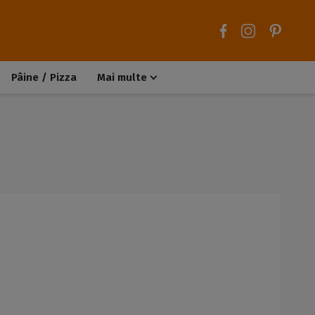
Pâine / Pizza
Mai multe
Aluaturi dulci
Aluaturi sărate
Chiteluțe / Carne tocată
Muffins / Cupcakes
Biscuiți / Fursecuri
Deserturi de post
Înghețată
Tarte sărate
Tarte dulci / Cheesecake
Decorațiuni / Condimente
Rețete de bază
Selecții rețete
Trucuri și sfaturi culinare