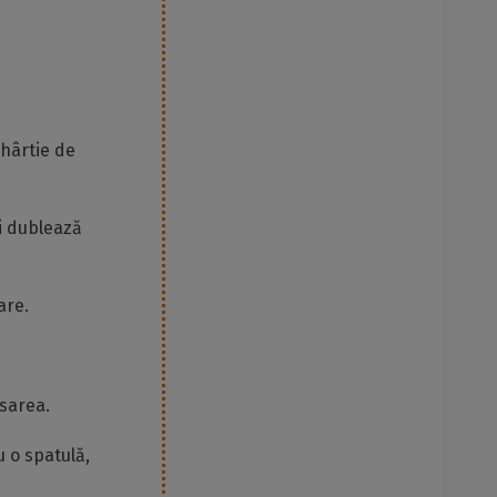
 hârtie de
i dublează
are.
 sarea.
 o spatulă,