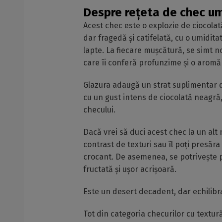
Despre rețeta de chec um
Acest chec este o explozie de ciocola
dar fragedă și catifelată, cu o umidita
lapte. La fiecare mușcătură, se simt n
care îi conferă profunzime și o aromă p
Glazura adaugă un strat suplimentar d
cu un gust intens de ciocolată neagră
checului.
Dacă vrei să duci acest chec la un alt 
contrast de texturi sau îl poți presăr
crocant. De asemenea, se potrivește p
fructată și ușor acrișoară.
Este un desert decadent, dar echilibrat
Tot din categoria checurilor cu textu