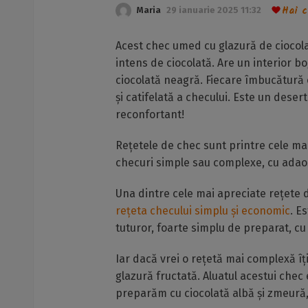
Hai c
Maria
29 ianuarie 2025 11:32
Acest chec umed cu glazură de ciocolat
intens de ciocolată. Are un interior bo
ciocolată neagră. Fiecare îmbucătură 
și catifelată a checului. Este un dese
reconfortant!
Rețetele de chec sunt printre cele mai 
checuri simple sau complexe, cu adaos
Una dintre cele mai apreciate rețete 
rețeta checului simplu și economic
. E
tuturor, foarte simplu de preparat, c
Iar dacă vrei o rețetă mai complexă 
glazură fructată. Aluatul acestui chec
preparăm cu ciocolată albă și zmeură,