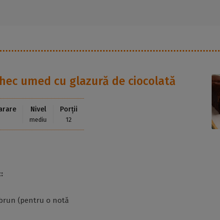
hec umed cu glazură de ciocolată
arare
Nivel
Porții
mediu
12
:
 brun (pentru o notă