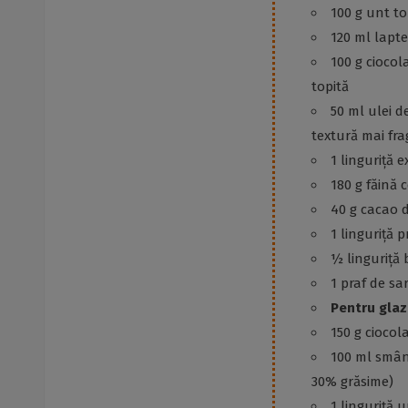
100 g unt to
120 ml lapte
100 g ciocol
topită
50 ml ulei d
textură mai fra
1 linguriță e
180 g făină 
40 g cacao 
1 linguriță 
½ linguriță
1 praf de sa
Pentru glaz
150 g cioco
100 ml smân
30% grăsime)
1 linguriță 