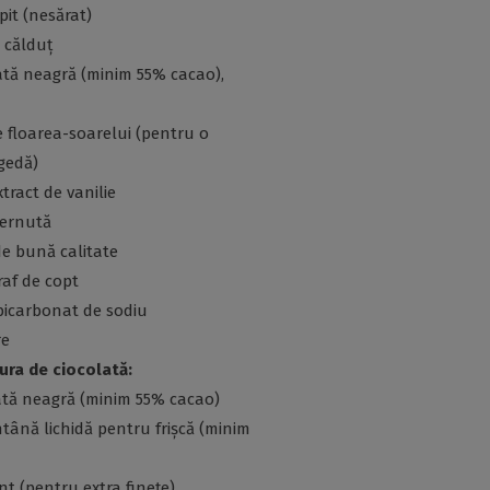
pit (nesărat)
 călduț
ată neagră (minim 55% cacao),
e floarea-soarelui (pentru o
gedă)
xtract de vanilie
cernută
de bună calitate
praf de copt
 bicarbonat de sodiu
re
ura de ciocolată:
lată neagră (minim 55% cacao)
tână lichidă pentru frișcă (minim
unt (pentru extra finețe)