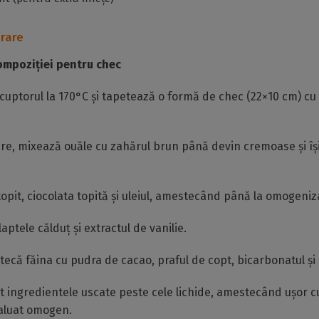
rare
mpoziției pentru chec
cuptorul la 170°C și tapetează o formă de chec (22×10 cm) cu
re, mixează ouăle cu zahărul brun până devin cremoase și îș
opit, ciocolata topită și uleiul, amestecând până la omogeniz
aptele călduț și extractul de vanilie.
ecă făina cu pudra de cacao, praful de copt, bicarbonatul și
 ingredientele uscate peste cele lichide, amestecând ușor cu
 aluat omogen.