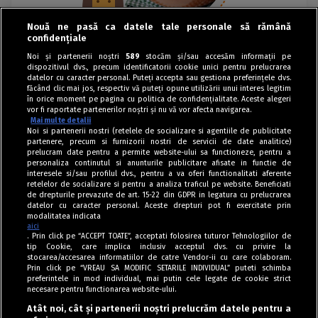
Nouă ne pasă ca datele tale personale să rămână
confidențiale
Noi și partenerii noștri
589
stocăm și/sau accesăm informații pe
dispozitivul dvs., precum identificatorii cookie unici pentru prelucrarea
datelor cu caracter personal. Puteți accepta sau gestiona preferințele dvs.
făcând clic mai jos, respectiv vă puteți opune utilizării unui interes legitim
în orice moment pe pagina cu politica de confidențialitate. Aceste alegeri
vor fi raportate partenerilor noștri și nu vă vor afecta navigarea.
Mai multe detalii
Noi si partenerii nostri (retelele de socializare si agentiile de publicitate
partenere, precum si furnizorii nostri de servicii de date analitice)
prelucram date pentru a permite website-ului sa functioneze, pentru a
personaliza continutul si anunturile publicitare afisate in functie de
interesele si/sau profilul dvs., pentru a va oferi functionalitati aferente
retelelor de socializare si pentru a analiza traficul pe website. Beneficiati
de drepturile prevazute de art. 15-22 din GDPR in legatura cu prelucrarea
datelor cu caracter personal. Aceste drepturi pot fi exercitate prin
modalitatea indicata
aici
. Prin click pe “ACCEPT TOATE”, acceptati folosirea tuturor Tehnologiilor de
tip Cookie, care implica inclusiv acceptul dvs. cu privire la
stocarea/accesarea informatiilor de catre Vendor-ii cu care colaboram.
Prin click pe “VREAU SA MODIFIC SETARILE INDIVIDUAL” puteti schimba
Tag index
preferintele in mod individual, mai putin cele legate de cookie strict
necesare pentru functionarea website-ului.
Program Antena 1
Atât noi, cât și partenerii noștri prelucrăm datele pentru a