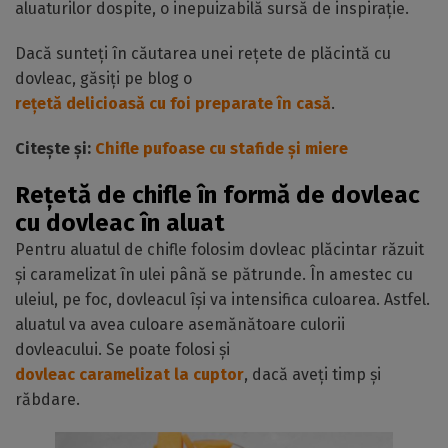
aluaturilor dospite, o inepuizabilă sursă de inspirație.
Dacă sunteți în căutarea unei rețete de plăcintă cu
dovleac, găsiți pe blog o
rețetă delicioasă cu foi preparate în casă
.
Citește și:
Chifle pufoase cu stafide și miere
Rețetă de chifle în formă de dovleac
cu dovleac în aluat
Pentru aluatul de chifle folosim dovleac plăcintar răzuit
și caramelizat în ulei până se pătrunde. În amestec cu
uleiul, pe foc, dovleacul își va intensifica culoarea. Astfel.
aluatul va avea culoare asemănătoare culorii
dovleacului. Se poate folosi și
dovleac caramelizat la cuptor
, dacă aveți timp și
răbdare.