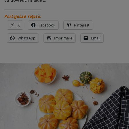
cu dovleac în aluat..
Partajează rețeta:
X
Facebook
Pinterest
WhatsApp
Imprimare
Email