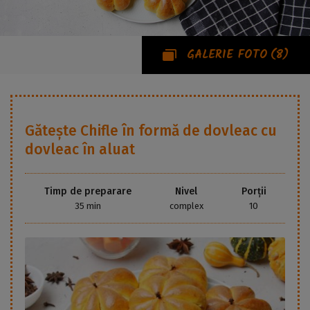
GALERIE FOTO
(8)
Gătește
Chifle în formă de dovleac cu
dovleac în aluat
Timp de preparare
Nivel
Porții
35 min
complex
10