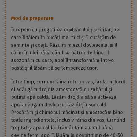
Mod de preparare
Începem cu pregătirea dovleacului plăcintar, pe
care îl tăiem în bucăți mai mici și îl curățăm de
semințe și coajă. Răzuim miezul dovleacului și îl
călim în ulei până când se pătrunde bine. Îl
asezonăm cu sare, apoi îl transformăm într-o
pastă și îl lăsăm să se tempereze ușor.
Între timp, cernem făina într-un vas, iar la mijlocul
ei adăugăm drojdia amestecată cu zahărul și
puțină apă caldă. Lăsăm drojdia să se activeze,
apoi adăugăm dovleacul răzuit și ușor cald.
Presărăm și chimenul măcinat și amestecăm bine
toate ingredientele, inclusiv făina din vas, turnând
treptat și apa caldă. Frământăm aluatul până
devine ferm, apoi îl lăsăm la dospit timp de 40-50