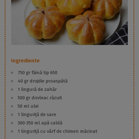
Ingrediente
750 gr făină tip 650
40 gr drojdie proaspătă
1 lingură de zahăr
500 gr dovleac răzuit
50 ml ulei
1 linguriță de sare
300-350 ml apă caldă
1 linguriță cu vârf de chimen măcinat