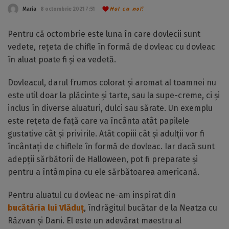
Hai cu noi!
Maria
8 octombrie 2021 7:51
Pentru că octombrie este luna în care dovlecii sunt
vedete, rețeta de chifle în formă de dovleac cu dovleac
în aluat poate fi și ea vedetă.
Dovleacul, darul frumos colorat și aromat al toamnei nu
este util doar la plăcinte și tarte, sau la supe-creme, ci și
inclus în diverse aluaturi, dulci sau sărate. Un exemplu
este rețeta de față care va încânta atât papilele
gustative cât și privirile. Atât copiii cât și adulții vor fi
încântați de chiflele în formă de dovleac. Iar dacă sunt
adepții sărbătorii de Halloween, pot fi preparate și
pentru a întâmpina cu ele sărbătoarea americană.
Pentru aluatul cu dovleac ne-am inspirat din
bucătăria lui Vlăduț
, îndrăgitul bucătar de la Neatza cu
Răzvan și Dani. El este un adevărat maestru al