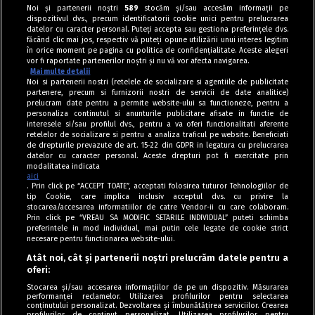
Noi și partenerii noștri
589
stocăm și/sau accesăm informații pe
dispozitivul dvs., precum identificatorii cookie unici pentru prelucrarea
datelor cu caracter personal. Puteți accepta sau gestiona preferințele dvs.
făcând clic mai jos, respectiv vă puteți opune utilizării unui interes legitim
în orice moment pe pagina cu politica de confidențialitate. Aceste alegeri
vor fi raportate partenerilor noștri și nu vă vor afecta navigarea.
Mai multe detalii
Noi si partenerii nostri (retelele de socializare si agentiile de publicitate
partenere, precum si furnizorii nostri de servicii de date analitice)
prelucram date pentru a permite website-ului sa functioneze, pentru a
personaliza continutul si anunturile publicitare afisate in functie de
interesele si/sau profilul dvs., pentru a va oferi functionalitati aferente
retelelor de socializare si pentru a analiza traficul pe website. Beneficiati
de drepturile prevazute de art. 15-22 din GDPR in legatura cu prelucrarea
datelor cu caracter personal. Aceste drepturi pot fi exercitate prin
modalitatea indicata
aici
. Prin click pe “ACCEPT TOATE”, acceptati folosirea tuturor Tehnologiilor de
tip Cookie, care implica inclusiv acceptul dvs. cu privire la
stocarea/accesarea informatiilor de catre Vendor-ii cu care colaboram.
Prin click pe “VREAU SA MODIFIC SETARILE INDIVIDUAL” puteti schimba
Tag index
preferintele in mod individual, mai putin cele legate de cookie strict
necesare pentru functionarea website-ului.
Program Antena 1
Atât noi, cât și partenerii noștri prelucrăm datele pentru a
oferi:
Știri de ultimă oră
Stocarea și/sau accesarea informațiilor de pe un dispozitiv. Măsurarea
performanței reclamelor. Utilizarea profilurilor pentru selectarea
Politica de cookies
conținutului personalizat. Dezvoltarea și îmbunătățirea serviciilor. Crearea
profilurilor de conținut personalizat. Utilizarea profilurilor pentru