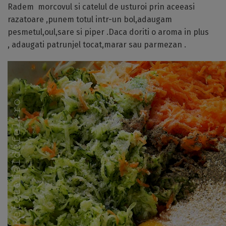
Radem morcovul si catelul de usturoi prin aceeasi
razatoare ,punem totul intr-un bol,adaugam
pesmetul,oul,sare si piper .Daca doriti o aroma in plus
, adaugati patrunjel tocat,marar sau parmezan .