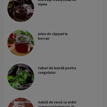
vișine
Jeleu de căpșuni la
borcan
Cuburi de leurdă pentru
congelator
Salată de varză cu ardei
și morcovi la borcan, în