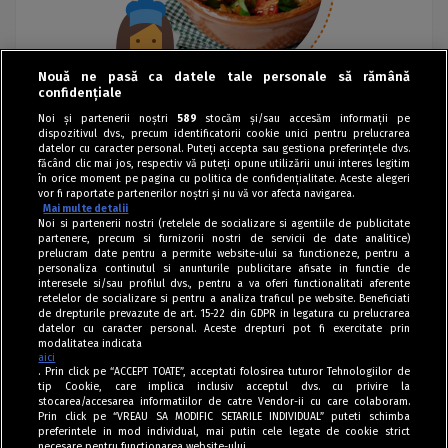
Nouă ne pasă ca datele tale personale să rămână
confidențiale
Noi și partenerii noștri
589
stocăm și/sau accesăm informații pe
dispozitivul dvs., precum identificatorii cookie unici pentru prelucrarea
datelor cu caracter personal. Puteți accepta sau gestiona preferințele dvs.
făcând clic mai jos, respectiv vă puteți opune utilizării unui interes legitim
în orice moment pe pagina cu politica de confidențialitate. Aceste alegeri
vor fi raportate partenerilor noștri și nu vă vor afecta navigarea.
Mai multe detalii
Noi si partenerii nostri (retelele de socializare si agentiile de publicitate
partenere, precum si furnizorii nostri de servicii de date analitice)
prelucram date pentru a permite website-ului sa functioneze, pentru a
personaliza continutul si anunturile publicitare afisate in functie de
interesele si/sau profilul dvs., pentru a va oferi functionalitati aferente
retelelor de socializare si pentru a analiza traficul pe website. Beneficiati
de drepturile prevazute de art. 15-22 din GDPR in legatura cu prelucrarea
datelor cu caracter personal. Aceste drepturi pot fi exercitate prin
modalitatea indicata
aici
. Prin click pe “ACCEPT TOATE”, acceptati folosirea tuturor Tehnologiilor de
tip Cookie, care implica inclusiv acceptul dvs. cu privire la
stocarea/accesarea informatiilor de catre Vendor-ii cu care colaboram.
Prin click pe “VREAU SA MODIFIC SETARILE INDIVIDUAL” puteti schimba
Tag index
preferintele in mod individual, mai putin cele legate de cookie strict
necesare pentru functionarea website-ului.