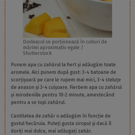
Dovleacul se porționează în cuburi de
mărimi aproximativ egale /
Shutterstock
Punem apa cu zahărul la fiert și adăugăm toate
aromele. Aici punem după gust: 3-4 batoane de
scorțișoară pe care le rupem mai mici, 3-4 steluțe
de anason și 3-4 cuișoare. Fierbem apa cu zahărul
și mirodeniile pentru 10-2 minute, amestecând
pentru a se topi zahărul.
Cantitatea de zahăr o adăugăm în funcție de
gustul fiecăruia. Puteți gusta siropul și dacă îl
doriți mai dulce, mai adăugați zahăr.