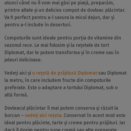
atunci când nu îl vom mai găsi pe piață, preparăm,
printre altele și un delicios compot de dovleac plăcintar.
Va fi perfect pentru a-l savura la micul dejun, dar și
pentru a-l include în deserturi.
Compoturile sunt ideale pentru porția de vitamine din
sezonul rece. Le mai folosim și la rețetele de tort
Diplomat, dar le putem transforma și în creme sau în
jeleuri delicioase.
Vedeți aici și
o rețetă de prăjitură Diplomat
sau Diplomat
la metru, în care includem fructe din compoturile
preferate. Este o adaptare a tortului Diplomat, sub o
altă formă.
Dovleacul plăcintar îl mai putem conserva și răzuit la
borcan –
vedeți aici rețeta
. Conservat în acest mod este
ideal pentru plăcinte, tarte și creme pentru prăjituri. Iar
dacă îl dorim pentru supe cremă sau alte preparate