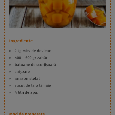
Ingrediente
2 kg miez de dovleac
400 – 600 gr zahăr
batoane de scorțișoară
cuișoare
anason stelat
sucul de la o lămâie
4 litri de apă.
Mod de preparare