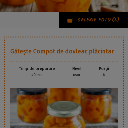
GALERIE FOTO
(5)
Gătește
Compot de dovleac plăcintar
Timp de preparare
Nivel
Porții
40 min
ușor
6