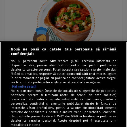
Nouă ne pasă ca datele tale personale să rămână
confidențiale
Noi și partenerii noștri
589
stocăm și/sau accesăm informații pe
dispozitivul dvs., precum identificatorii cookie unici pentru prelucrarea
datelor cu caracter personal. Puteți accepta sau gestiona preferințele dvs.
făcând clic mai jos, respectiv vă puteți opune utilizării unui interes legitim
în orice moment pe pagina cu politica de confidențialitate. Aceste alegeri
vor fi raportate partenerilor noștri și nu vă vor afecta navigarea.
Mai multe detalii
Noi si partenerii nostri (retelele de socializare si agentiile de publicitate
partenere, precum si furnizorii nostri de servicii de date analitice)
prelucram date pentru a permite website-ului sa functioneze, pentru a
personaliza continutul si anunturile publicitare afisate in functie de
interesele si/sau profilul dvs., pentru a va oferi functionalitati aferente
retelelor de socializare si pentru a analiza traficul pe website. Beneficiati
de drepturile prevazute de art. 15-22 din GDPR in legatura cu prelucrarea
datelor cu caracter personal. Aceste drepturi pot fi exercitate prin
modalitatea indicata