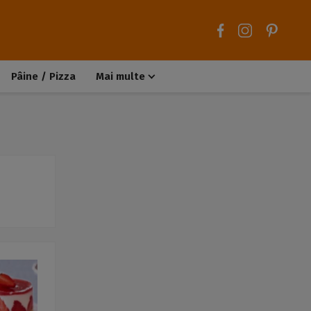
Pâine / Pizza
Mai multe
Aluaturi dulci
Aluaturi sărate
Chiteluțe / Carne tocată
Muffins / Cupcakes
Biscuiți / Fursecuri
Deserturi de post
Înghețată
Tarte sărate
Tarte dulci / Cheesecake
Decorațiuni / Condimente
Rețete de bază
Selecții rețete
Trucuri și sfaturi culinare