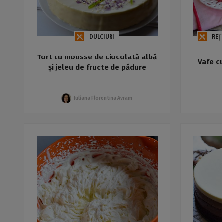
DULCIURI
REȚ
Tort cu mousse de ciocolată albă
Vafe c
și jeleu de fructe de pădure
Iuliana Florentina Avram