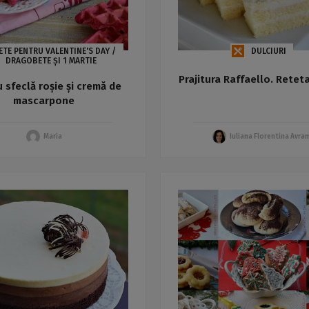
ETE PENTRU VALENTINE'S DAY /
DULCIURI
DRAGOBETE ȘI 1 MARTIE
Prajitura Raffaello. Retet
u sfeclă roșie și cremă de
mascarpone
Maria
Iuliana Florentina Avra