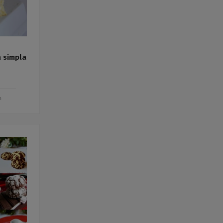
a simpla
m