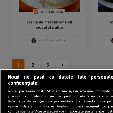
REȚETE DE BAZĂ
Crema de mascarpone cu
To
ciocolata alba
Iuliana Florentina Avram
1
2
3
›
Nouă ne pasă ca datele tale personal
confidențiale
Noi și partenerii noștri
589
stocăm și/sau accesăm informații pe
precum identificatorii cookie unici pentru prelucrarea datelor c
Puteți accepta sau gestiona preferințele dvs. făcând clic mai jos,
opune utilizării unui interes legitim în orice moment pe pag
confidențialitate. Aceste alegeri vor fi raportate partenerilor noștr