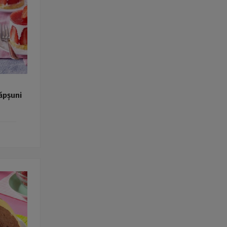
Rețete fel de fel de la
prieteni
Rețete pentru Valentine’s
Day / Dragobete și 1 Martie
Conserve
Băuturi
Rețete de post
Ricette in italiano
căpșuni