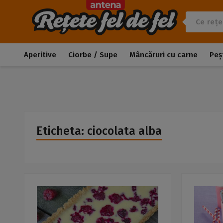
Aperitive
Ciorbe / Supe
Mâncăruri cu carne
Peș
Eticheta: ciocolata alba