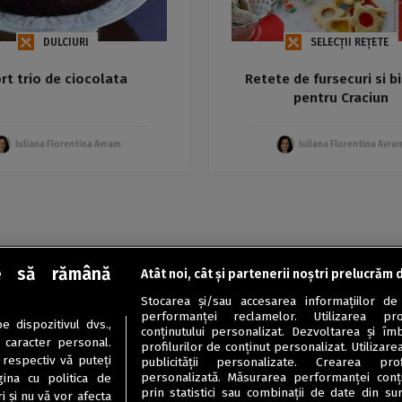
DULCIURI
SELECȚII REȚETE
rt trio de ciocolata
Retete de fursecuri si bi
pentru Craciun
Iuliana Florentina Avram
Iuliana Florentina Avra
e să rămână
Atât noi, cât și partenerii noștri prelucrăm 
Stocarea și/sau accesarea informațiilor de
performanței reclamelor. Utilizarea pro
 dispozitivul dvs.,
conținutului personalizat. Dezvoltarea și îmb
u caracter personal.
profilurilor de conținut personalizat. Utilizare
 respectiv vă puteți
publicității personalizate. Crearea prof
personalizată. Măsurarea performanței conțin
ina cu politica de
prin statistici sau combinații de date din sur
i și nu vă vor afecta