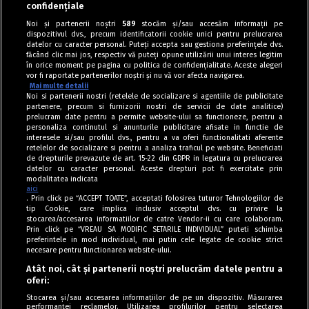
confidențiale
Noi și partenerii noștri
589
stocăm și/sau accesăm informații pe
dispozitivul dvs., precum identificatorii cookie unici pentru prelucrarea
datelor cu caracter personal. Puteți accepta sau gestiona preferințele dvs.
făcând clic mai jos, respectiv vă puteți opune utilizării unui interes legitim
în orice moment pe pagina cu politica de confidențialitate. Aceste alegeri
vor fi raportate partenerilor noștri și nu vă vor afecta navigarea.
Mai multe detalii
Noi si partenerii nostri (retelele de socializare si agentiile de publicitate
partenere, precum si furnizorii nostri de servicii de date analitice)
prelucram date pentru a permite website-ului sa functioneze, pentru a
personaliza continutul si anunturile publicitare afisate in functie de
interesele si/sau profilul dvs., pentru a va oferi functionalitati aferente
retelelor de socializare si pentru a analiza traficul pe website. Beneficiati
de drepturile prevazute de art. 15-22 din GDPR in legatura cu prelucrarea
datelor cu caracter personal. Aceste drepturi pot fi exercitate prin
modalitatea indicata
aici
. Prin click pe “ACCEPT TOATE”, acceptati folosirea tuturor Tehnologiilor de
tip Cookie, care implica inclusiv acceptul dvs. cu privire la
stocarea/accesarea informatiilor de catre Vendor-ii cu care colaboram.
Prin click pe “VREAU SA MODIFIC SETARILE INDIVIDUAL” puteti schimba
Tag index
preferintele in mod individual, mai putin cele legate de cookie strict
necesare pentru functionarea website-ului.
Program Antena 1
Atât noi, cât și partenerii noștri prelucrăm datele pentru a
oferi:
Știri de ultimă oră
Stocarea și/sau accesarea informațiilor de pe un dispozitiv. Măsurarea
performanței reclamelor. Utilizarea profilurilor pentru selectarea