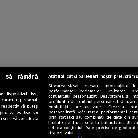
e să rămână
Atât noi, cât și partenerii noștri prelucrăm 
Stocarea și/sau accesarea informațiilor de
performanței reclamelor. Utilizarea pro
 dispozitivul dvs.,
conținutului personalizat. Dezvoltarea și îmb
u caracter personal.
profilurilor de conținut personalizat. Utilizare
 respectiv vă puteți
publicității personalizate. Crearea prof
personalizată. Măsurarea performanței conțin
ina cu politica de
prin statistici sau combinații de date din sur
i și nu vă vor afecta
limitate pentru a selecta publicitatea. Utili
selecta conținutul. Date precise de geolocație
dispozitivului.