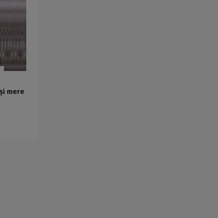
Rețete fel de fel de la
prieteni
Rețete pentru Valentine’s
Day / Dragobete și 1 Martie
Conserve
Băuturi
Rețete de post
Ricette in italiano
și mere