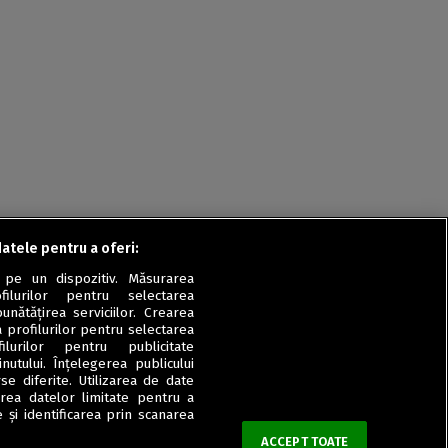
datele pentru a oferi:
 pe un dispozitiv. Măsurarea
filurilor pentru selectarea
unătățirea serviciilor. Crearea
a profilurilor pentru selectarea
ilurilor pentru publicitate
utului. Înțelegerea publicului
se diferite. Utilizarea de date
zarea datelor limitate pentru a
 și identificarea prin scanarea
ACCEPT TOATE