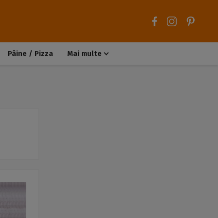
Pâine / Pizza
Mai multe
Aluaturi dulci
Aluaturi sărate
Chiteluțe / Carne tocată
Muffins / Cupcakes
Biscuiți / Fursecuri
Deserturi de post
Înghețată
Tarte sărate
Tarte dulci / Cheesecake
Decorațiuni / Condimente
Rețete de bază
Selecții rețete
Trucuri și sfaturi culinare