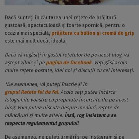
Dacă sunteți în căutarea unei rețete de prăjitură
gustoasă, spectaculoasă și foarte spornică, pentru o
ocazie mai specială,
prăjitura cu bulion și cremă de griș
este mai mult decât ideală.
Dacă vă regăsiți în gustul rețetelor de pe acest blog, vă
aștept zilnic și pe
pagina de facebook
. Veți găsi acolo
multe rețete postate, idei noi și discuții cu cei interesați.
*De asemenea, vă puteți înscrie și în
grupul Retete fel de fel.
Acolo veți putea încărca
fotografiile voastre cu preparate încercate de pe acest
blog. Vom putea discuta despre meniuri, rețete de
mâncăruri și multe altele.
Însă, rog insistent a se
respecta regulamentul grupului!
De asemenea, ne puteți urmări și pe Instagram și pe