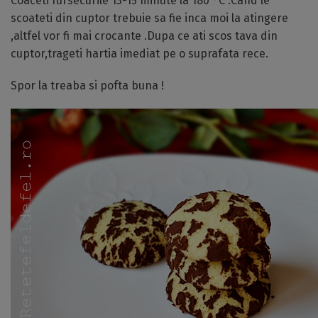
Coaceti fursecurile 13-15 minute la 180 °C .Cand le
scoateti din cuptor trebuie sa fie inca moi la atingere
,altfel vor fi mai crocante .Dupa ce ati scos tava din
cuptor,trageti hartia imediat pe o suprafata rece.
Spor la treaba si pofta buna !