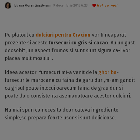
Hai cu noi!
Iuliana Florentina Avram
9 decembrie 2015 6:23
Pe platoul cu
dulciuri pentru Craciun
vor fi neaparat
prezente si aceste
fursecuri cu gris si cacao
. Au un gust
deosebit ,un aspect frumos si sunt sunt sigura ca-i vor
placea mult mosului .
Ideea acestor fursecuri mi-a venit de la
ghoriba
-
fursecurile marocane cu faina de garu dur ,m-am gandit
ca grisul poate inlocui oarecum faina de grau dur si
poate da o consistenta asemanatoare acestor dulciuri.
Nu mai spun ca necesita doar cateva ingrediente
simple,se prepara foarte usor si sunt delicioase.