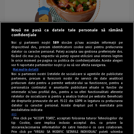
Nouă ne pasă ca datele tale personale să rămână
confidențiale
Noi și partenerii noștri
589
stocăm și/sau accesăm informații pe
dispozitivul dvs., precum identificatorii cookie unici pentru prelucrarea
datelor cu caracter personal. Puteți accepta sau gestiona preferințele dvs.
făcând clic mai jos, respectiv vă puteți opune utilizării unui interes legitim
în orice moment pe pagina cu politica de confidențialitate. Aceste alegeri
vor fi raportate partenerilor noștri și nu vă vor afecta navigarea.
Mai multe detalii
Noi si partenerii nostri (retelele de socializare si agentiile de publicitate
partenere, precum si furnizorii nostri de servicii de date analitice)
prelucram date pentru a permite website-ului sa functioneze, pentru a
personaliza continutul si anunturile publicitare afisate in functie de
interesele si/sau profilul dvs., pentru a va oferi functionalitati aferente
retelelor de socializare si pentru a analiza traficul pe website. Beneficiati
de drepturile prevazute de art. 15-22 din GDPR in legatura cu prelucrarea
datelor cu caracter personal. Aceste drepturi pot fi exercitate prin
modalitatea indicata
aici
. Prin click pe “ACCEPT TOATE”, acceptati folosirea tuturor Tehnologiilor de
tip Cookie, care implica inclusiv acceptul dvs. cu privire la
stocarea/accesarea informatiilor de catre Vendor-ii cu care colaboram.
Prin click pe “VREAU SA MODIFIC SETARILE INDIVIDUAL” puteti schimba