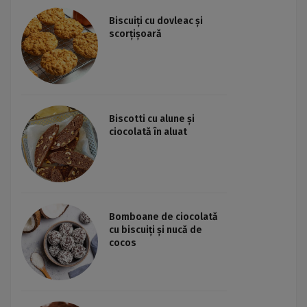
Biscuiți cu dovleac și
scorțișoară
Biscotti cu alune și
ciocolată în aluat
Bomboane de ciocolată
cu biscuiți și nucă de
cocos