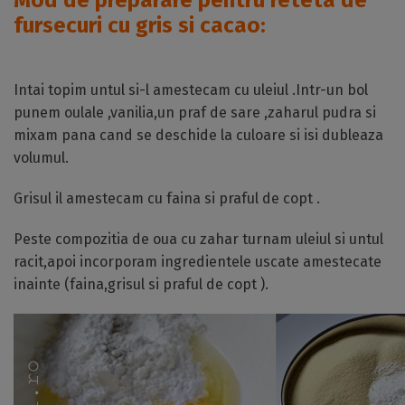
Mod de preparare pentru reteta de
fursecuri cu gris si cacao:
Intai topim untul si-l amestecam cu uleiul .Intr-un bol
punem oulale ,vanilia,un praf de sare ,zaharul pudra si
mixam pana cand se deschide la culoare si isi dubleaza
volumul.
Grisul il amestecam cu faina si praful de copt .
Peste compozitia de oua cu zahar turnam uleiul si untul
racit,apoi incorporam ingredientele uscate amestecate
inainte (faina,grisul si praful de copt ).