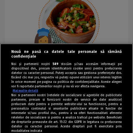
Nouă ne pasă ca datele tale personale să rămână
confidențiale
Noi și partenerii noștri
589
stocăm și/sau accesăm informații pe
dispozitivul dvs., precum identificatorii cookie unici pentru prelucrarea
datelor cu caracter personal. Puteți accepta sau gestiona preferințele dvs.
făcând clic mai jos, respectiv vă puteți opune utilizării unui interes legitim
în orice moment pe pagina cu politica de confidențialitate. Aceste alegeri
vor fi raportate partenerilor noștri și nu vă vor afecta navigarea.
Mai multe detalii
Noi si partenerii nostri (retelele de socializare si agentiile de publicitate
partenere, precum si furnizorii nostri de servicii de date analitice)
prelucram date pentru a permite website-ului sa functioneze, pentru a
personaliza continutul si anunturile publicitare afisate in functie de
interesele si/sau profilul dvs., pentru a va oferi functionalitati aferente
retelelor de socializare si pentru a analiza traficul pe website. Beneficiati
de drepturile prevazute de art. 15-22 din GDPR in legatura cu prelucrarea
datelor cu caracter personal. Aceste drepturi pot fi exercitate prin
modalitatea indicata