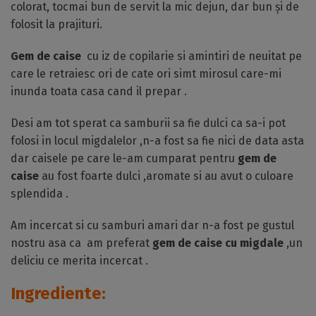
colorat, tocmai bun de servit la mic dejun, dar bun și de
folosit la prajituri.
Gem de caise
cu iz de copilarie si amintiri de neuitat pe
care le retraiesc ori de cate ori simt mirosul care-mi
inunda toata casa cand il prepar .
Desi am tot sperat ca samburii sa fie dulci ca sa-i pot
folosi in locul migdalelor ,n-a fost sa fie nici de data asta
dar caisele pe care le-am cumparat pentru
gem de
caise
au fost foarte dulci ,aromate si au avut o culoare
splendida .
Am incercat si cu samburi amari dar n-a fost pe gustul
nostru asa ca am preferat
gem de caise cu migdale
,un
deliciu ce merita incercat .
Ingrediente: