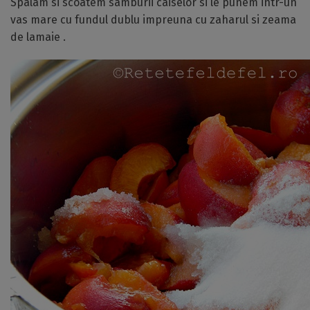
Spalam si scoatem samburii caiselor si le punem intr-un
vas mare cu fundul dublu impreuna cu zaharul si zeama
de lamaie .