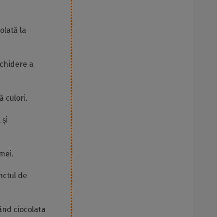
olată la
nchidere a
 culori.
 și
mei.
nctul de
ând ciocolata