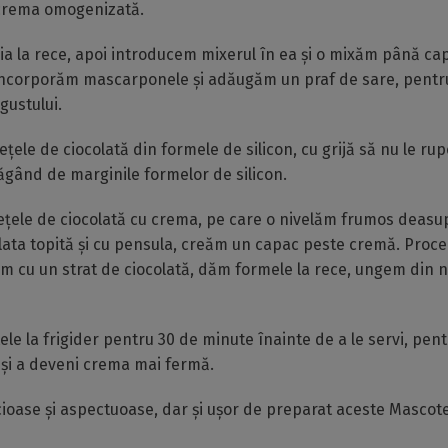
i crema omogenizată.
a la rece, apoi introducem mixerul în ea și o mixăm până ca
Încorporăm mascarponele și adăugăm un praf de sare, pentr
gustului.
țele de ciocolată din formele de silicon, cu grijă să nu le ru
răgând de marginile formelor de silicon.
țele de ciocolată cu crema, pe care o nivelăm frumos deasup
lata topită și cu pensula, creăm un capac peste cremă. Proc
m cu un strat de ciocolată, dăm formele la rece, ungem din no
e la frigider pentru 30 de minute înainte de a le servi, pentr
 și a deveni crema mai fermă.
cioase și aspectuoase, dar și ușor de preparat aceste Mascote