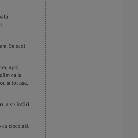
pătă
u
pem. Se scot
ra, apoi,
edăm ca la
u și tot așa,
u a se întări
 cu ciocolată