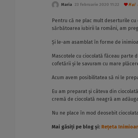
Hai 
Maria
23 februarie 2020 11:22
Pentru că ne plac mult deserturile cu
sărbătoarea iubirii la români, am preg
Și le-am asamblat în forme de inimioar
Mascotele cu ciocolată făceau parte di
cofetării și le savuram cu mare plăcer
Acum avem posibilitatea să ni le prepa
Eu am preparat și câteva din ciocolată
cremă de ciocolată neagră am adăuga
Nu ne place în mod deosebit ciocolata 
Mai găsiți pe blog și:
Rețeta Inimioar