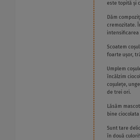
este topită ș
Dăm compoziți
cremozitate. 
intensificarea 
Scoatem coșule
foarte ușor, t
Umplem coșule
încălzim cioco
coșulețe, unge
de trei ori.
Lăsăm mascotel
bine ciocolata
Sunt tare deli
în două culori!