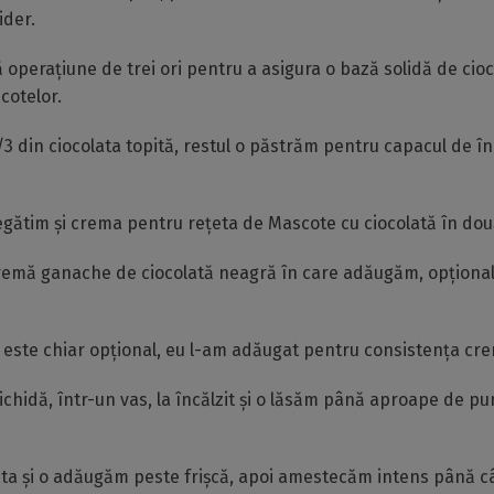
ider.
operațiune de trei ori pentru a asigura o bază solidă de cioc
cotelor.
3 din ciocolata topită, restul o păstrăm pentru capacul de î
egătim și crema pentru rețeta de Mascote cu ciocolată în două
emă ganache de ciocolată neagră în care adăugăm, opțional
este chiar opțional, eu l-am adăugat pentru consistența cre
ichidă, într-un vas, la încălzit și o lăsăm până aproape de pu
ta și o adăugăm peste frișcă, apoi amestecăm intens până c