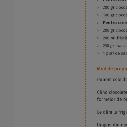
200 gr cioco
100 gr cioco
Pentru crem
200 gr cioco
200 ml frișcă
250 gr masc
1 praf de sa
Mod de prepa
Punem cele dou
Când ciocolate
formelor de br
Le dăm la frig
Ungem din nou 