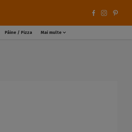
Pâine / Pizza
Mai multe
Aluaturi dulci
Aluaturi sărate
Chiteluțe / Carne tocată
Muffins / Cupcakes
Biscuiți / Fursecuri
Deserturi de post
Înghețată
Tarte sărate
Tarte dulci / Cheesecake
Decorațiuni / Condimente
Rețete de bază
Selecții rețete
Trucuri și sfaturi culinare