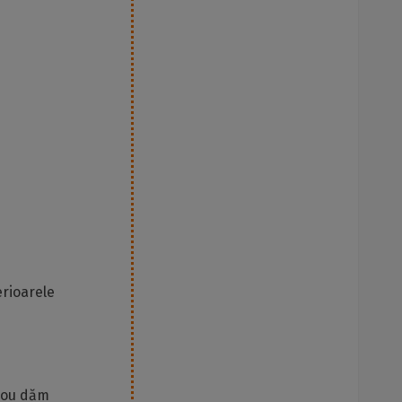
erioarele
 nou dăm