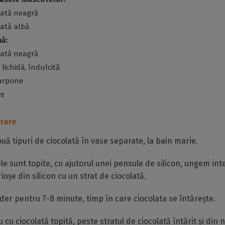
lată neagră
lată albă
ă:
lată neagră
 lichidă, îndulcită
arpone
re
rare
ă tipuri de ciocolată în vase separate, la bain marie.
le sunt topite, cu ajutorul unei pensule de silicon, ungem int
ioșe din silicon cu un strat de ciocolată.
ider pentru 7-8 minute, timp în care ciocolata se întărește.
cu ciocolată topită, peste stratul de ciocolată întărit și din