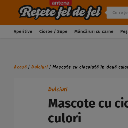
Aperitive
Ciorbe / Supe
Mâncăruri cu carne
Peș
Acasă
Dulciuri
Mascote cu ciocolată în două culo
/
/
Dulciuri
Mascote cu ci
culori