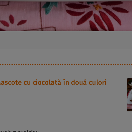
ascote cu ciocolată în două culori
asele mascotelor: