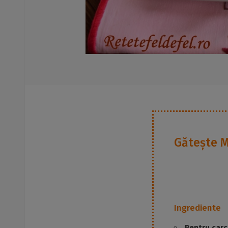
Gătește
M
Ingrediente
Pentru carc