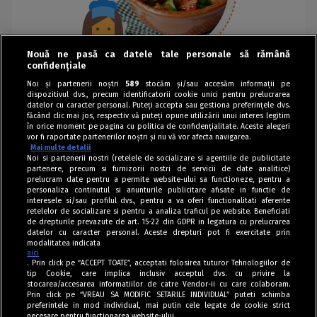
Nouă ne pasă ca datele tale personale să rămână
confidențiale
Noi și partenerii noștri
589
stocăm și/sau accesăm informații pe
dispozitivul dvs., precum identificatorii cookie unici pentru prelucrarea
datelor cu caracter personal. Puteți accepta sau gestiona preferințele dvs.
făcând clic mai jos, respectiv vă puteți opune utilizării unui interes legitim
în orice moment pe pagina cu politica de confidențialitate. Aceste alegeri
vor fi raportate partenerilor noștri și nu vă vor afecta navigarea.
Mai multe detalii
Noi si partenerii nostri (retelele de socializare si agentiile de publicitate
partenere, precum si furnizorii nostri de servicii de date analitice)
prelucram date pentru a permite website-ului sa functioneze, pentru a
personaliza continutul si anunturile publicitare afisate in functie de
interesele si/sau profilul dvs., pentru a va oferi functionalitati aferente
retelelor de socializare si pentru a analiza traficul pe website. Beneficiati
de drepturile prevazute de art. 15-22 din GDPR in legatura cu prelucrarea
datelor cu caracter personal. Aceste drepturi pot fi exercitate prin
modalitatea indicata
aici
. Prin click pe “ACCEPT TOATE”, acceptati folosirea tuturor Tehnologiilor de
tip Cookie, care implica inclusiv acceptul dvs. cu privire la
stocarea/accesarea informatiilor de catre Vendor-ii cu care colaboram.
Prin click pe “VREAU SA MODIFIC SETARILE INDIVIDUAL” puteti schimba
Tag index
preferintele in mod individual, mai putin cele legate de cookie strict
necesare pentru functionarea website-ului.