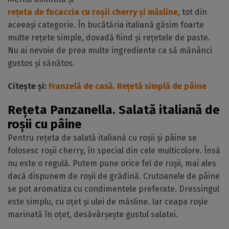
rețeta de focaccia cu roșii cherry și măsline
, tot din
aceeași categorie. În bucătăria italiană găsim foarte
multe rețete simple, dovadă fiind și rețetele de paste.
Nu ai nevoie de prea multe ingrediente ca să mănânci
gustos și sănătos.
Citește și:
Franzelă de casă. Rețetă simplă de pâine
Rețeta Panzanella. Salată italiană de
roșii cu pâine
Pentru rețeta de salată italiană cu roșii și pâine se
folosesc roșii cherry, în special din cele multicolore. Însă
nu este o regulă. Putem pune orice fel de roșii, mai ales
dacă dispunem de roșii de grădină. Crutoanele de pâine
se pot aromatiza cu condimentele preferate. Dressingul
este simplu, cu oțet și ulei de măsline. Iar ceapa roșie
marinată în oțet, desăvârșește gustul salatei.