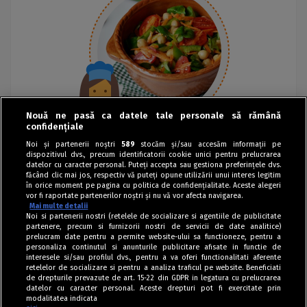
Nouă ne pasă ca datele tale personale să rămână
confidențiale
Noi și partenerii noștri
589
stocăm și/sau accesăm informații pe
dispozitivul dvs., precum identificatorii cookie unici pentru prelucrarea
datelor cu caracter personal. Puteți accepta sau gestiona preferințele dvs.
făcând clic mai jos, respectiv vă puteți opune utilizării unui interes legitim
în orice moment pe pagina cu politica de confidențialitate. Aceste alegeri
vor fi raportate partenerilor noștri și nu vă vor afecta navigarea.
Mai multe detalii
Noi si partenerii nostri (retelele de socializare si agentiile de publicitate
partenere, precum si furnizorii nostri de servicii de date analitice)
prelucram date pentru a permite website-ului sa functioneze, pentru a
personaliza continutul si anunturile publicitare afisate in functie de
interesele si/sau profilul dvs., pentru a va oferi functionalitati aferente
retelelor de socializare si pentru a analiza traficul pe website. Beneficiati
de drepturile prevazute de art. 15-22 din GDPR in legatura cu prelucrarea
datelor cu caracter personal. Aceste drepturi pot fi exercitate prin
modalitatea indicata