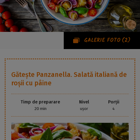
GALERIE FOTO
(2)
Gătește
Panzanella. Salată italiană de
roșii cu pâine
Timp de preparare
Nivel
Porții
20 min
ușor
4