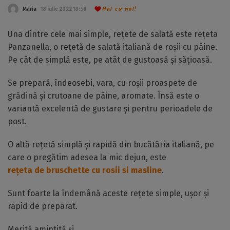
Hai cu noi!
Maria
18 iulie 2022 18:58
Una dintre cele mai simple, rețete de salată este rețeta
Panzanella, o rețetă de salată italiană de roșii cu pâine.
Pe cât de simplă este, pe atât de gustoasă și sățioasă.
Se prepară, îndeosebi, vara, cu roșii proaspete de
grădină și crutoane de pâine, aromate. Însă este o
variantă excelentă de gustare și pentru perioadele de
post.
O altă rețetă simplă și rapidă din bucătăria italiană, pe
care o pregătim adesea la mic dejun, este
rețeta de bruschette cu rosii si masline
.
Sunt foarte la îndemână aceste rețete simple, ușor și
rapid de preparat.
Merită amintită și