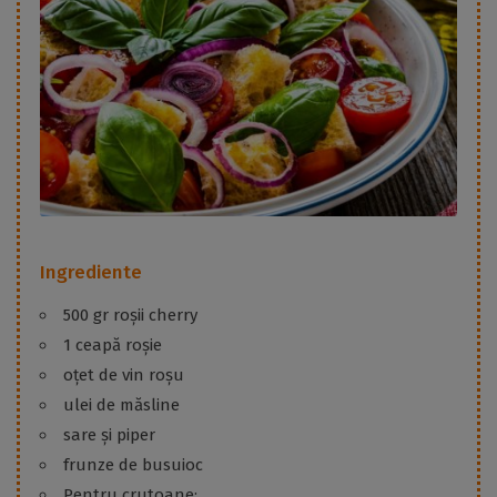
Ingrediente
500 gr roșii cherry
1 ceapă roșie
oțet de vin roșu
ulei de măsline
sare și piper
frunze de busuioc
Pentru crutoane: