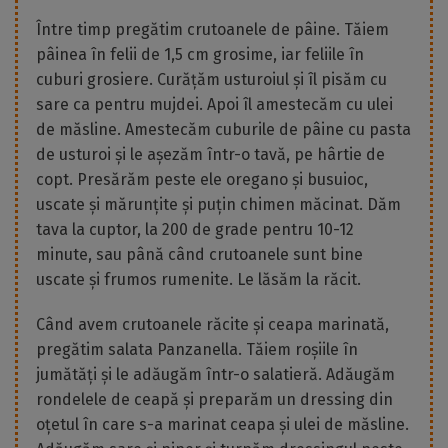
Între timp pregătim crutoanele de pâine. Tăiem
pâinea în felii de 1,5 cm grosime, iar feliile în
cuburi grosiere. Curățăm usturoiul și îl pisăm cu
sare ca pentru mujdei. Apoi îl amestecăm cu ulei
de măsline. Amestecăm cuburile de pâine cu pasta
de usturoi și le așezăm într-o tavă, pe hârtie de
copt. Presărăm peste ele oregano și busuioc,
uscate și mărunțite și puțin chimen măcinat. Dăm
tava la cuptor, la 200 de grade pentru 10-12
minute, sau până când crutoanele sunt bine
uscate și frumos rumenite. Le lăsăm la răcit.
Când avem crutoanele răcite și ceapa marinată,
pregătim salata Panzanella. Tăiem roșiile în
jumătăți și le adăugăm într-o salatieră. Adăugăm
rondelele de ceapă și preparăm un dressing din
oțetul în care s-a marinat ceapa și ulei de măsline.