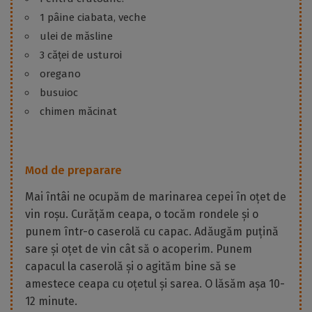
1 pâine ciabata, veche
ulei de măsline
3 căței de usturoi
oregano
busuioc
chimen măcinat
Mod de preparare
Mai întâi ne ocupăm de marinarea cepei în oțet de
vin roșu. Curățăm ceapa, o tocăm rondele și o
punem într-o caserolă cu capac. Adăugăm puțină
sare și oțet de vin cât să o acoperim. Punem
capacul la caserolă și o agităm bine să se
amestece ceapa cu oțetul și sarea. O lăsăm așa 10-
12 minute.