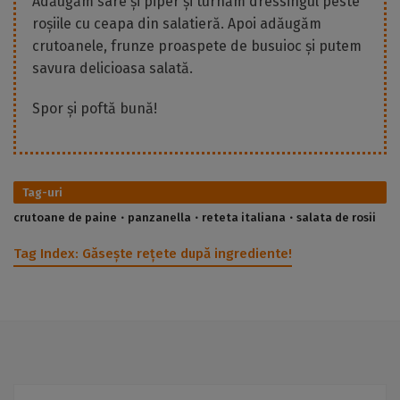
Adăugăm sare și piper și turnăm dressingul peste
roșiile cu ceapa din salatieră. Apoi adăugăm
crutoanele, frunze proaspete de busuioc și putem
savura delicioasa salată.
Spor și poftă bună!
Tag-uri
crutoane de paine
panzanella
reteta italiana
salata de rosii
Tag Index:
Găsește rețete după ingrediente!