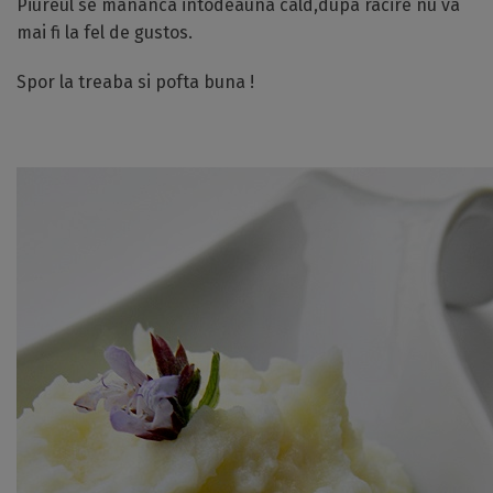
Piureul se mananca intodeauna cald,dupa racire nu va
mai fi la fel de gustos.
Spor la treaba si pofta buna !