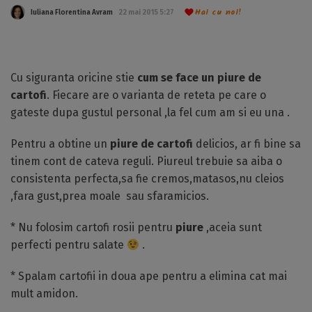
Hai cu noi!
Iuliana Florentina Avram
22 mai 2015 5:27
Cu siguranta oricine stie
cum se face un piure de
cartofi
. Fiecare are o varianta de reteta pe care o
gateste dupa gustul personal ,la fel cum am si eu una .
Pentru a obtine un
piure de cartofi
delicios, ar fi bine sa
tinem cont de cateva reguli. Piureul trebuie sa aiba o
consistenta perfecta,sa fie cremos,matasos,nu cleios
,fara gust,prea moale sau sfaramicios.
* Nu folosim cartofi rosii pentru
piure
,aceia sunt
perfecti pentru salate
.
* Spalam cartofii in doua ape pentru a elimina cat mai
mult amidon.