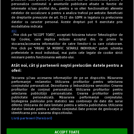
personaliza continutul si anunturile publicitare afisate in functie de
interesele si/sau profilul dvs., pentru a va oferi functionalitati aferente
retelelor de socializare si pentru a analiza traficul pe website. Beneficiati
de drepturile prevazute de art. 15-22 din GDPR in legatura cu prelucrarea
datelor cu caracter personal. Aceste drepturi pot fi exercitate prin
modalitatea indicata
aici
. Prin click pe “ACCEPT TOATE”, acceptati folosirea tuturor Tehnologiilor de
tip Cookie, care implica inclusiv acceptul dvs. cu privire la
stocarea/accesarea informatiilor de catre Vendor-ii cu care colaboram.
Prin click pe “VREAU SA MODIFIC SETARILE INDIVIDUAL” puteti schimba
Tag index
preferintele in mod individual, mai putin cele legate de cookie strict
necesare pentru functionarea website-ului.
Program Antena 1
Atât noi, cât și partenerii noștri prelucrăm datele pentru a
oferi:
Știri de ultimă oră
Stocarea și/sau accesarea informațiilor de pe un dispozitiv. Măsurarea
performanței reclamelor. Utilizarea profilurilor pentru selectarea
Politica de cookies
conținutului personalizat. Dezvoltarea și îmbunătățirea serviciilor. Crearea
profilurilor de conținut personalizat. Utilizarea profilurilor pentru
selectarea publicității personalizate. Crearea profilurilor pentru
Politica de confidențialitate
publicitate personalizată. Măsurarea performanței conținutului.
Înțelegerea publicului prin statistici sau combinații de date din surse
Termeni și condiții
diferite. Utilizarea de date limitate pentru a selecta publicitatea. Utilizarea
datelor limitate pentru a selecta conținutul. Date precise de geolocație și
identificarea prin scanarea dispozitivului.
Listă parteneri (furnizori)
Acest site este creat și administrat de Digital Antena Group. Toate
drepturile rezervate.
ACCEPT TOATE