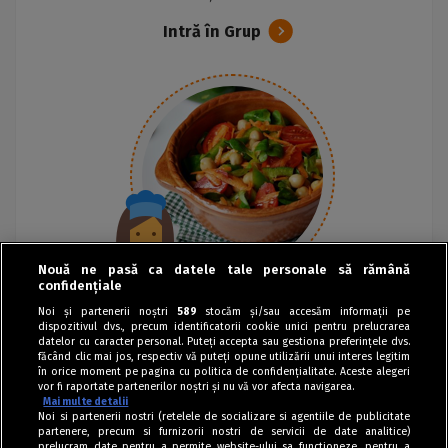
Intră în Grup
Nouă ne pasă ca datele tale personale să rămână
confidențiale
Noi și partenerii noștri
589
stocăm și/sau accesăm informații pe
dispozitivul dvs., precum identificatorii cookie unici pentru prelucrarea
datelor cu caracter personal. Puteți accepta sau gestiona preferințele dvs.
făcând clic mai jos, respectiv vă puteți opune utilizării unui interes legitim
în orice moment pe pagina cu politica de confidențialitate. Aceste alegeri
vor fi raportate partenerilor noștri și nu vă vor afecta navigarea.
Mai multe detalii
Noi si partenerii nostri (retelele de socializare si agentiile de publicitate
partenere, precum si furnizorii nostri de servicii de date analitice)
prelucram date pentru a permite website-ului sa functioneze, pentru a