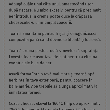
Adaugă ouăle unul câte unul, amestecând ușor
după fiecare. Nu mixa excesiv, pentru că prea mult
aer introdus în cremă poate duce la crăparea
cheesecake-ului în timpul coacerii.
Toarnă smântâna pentru frișcă și omogenizează
compoziția până când devine catifelată și lucioasă.
Toarnă crema peste crustă și nivelează suprafața.
Lovește foarte ușor tava de blat pentru a elimina
eventualele bule de aer.
Așază forma într-o tavă mai mare și toarnă apă
fierbinte în tava exterioară, pentru coacere în
bain-marie. Apa trebuie să ajungă aproximativ la
jumătatea formei.
Coace cheesecake-ul la 160°C timp de aproximativ
70–80 de minute. Marginile trebuie să fie ferme,