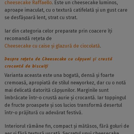
cheesecake Raffaello
. Este un cheesecake luminos,
aproape imaculat, cu o textură catifelată și un gust care
se desfășoară lent, strat cu strat.
Iar din categoria celor preparate prin coacere îți
recomandă rețeta de
Cheesecake cu caise și glazură de ciocolată
.
Despre rețeta de Cheesecake cu căpșuni și crustă
crocantă de biscuiți
Varianta aceasta este una bogată, densă și foarte
cremoasă, apropiată de stilul newyorkez, dar cu o notă
mai delicată datorită căpșunilor. Marginile sunt
îmbrăcate într-o crustă aurie și crocantă. Iar toppingul
de fructe proaspete și sos lucios transformă desertul
într-o prăjitură cu adevărat festivă.
Interiorul rămâne fin, compact și mătăsos, fără goluri de
aer și fără textură uscată. Secretul unui cheesecake