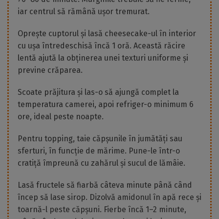
iar centrul să rămână ușor tremurat.
Oprește cuptorul și lasă cheesecake-ul în interior
cu ușa întredeschisă încă 1 oră. Această răcire
lentă ajută la obținerea unei texturi uniforme și
previne crăparea.
Scoate prăjitura și las-o să ajungă complet la
temperatura camerei, apoi refriger-o minimum 6
ore, ideal peste noapte.
Pentru topping, taie căpșunile în jumătăți sau
sferturi, în funcție de mărime. Pune-le într-o
cratiță împreună cu zahărul și sucul de lămâie.
Lasă fructele să fiarbă câteva minute până când
încep să lase sirop. Dizolvă amidonul în apă rece și
toarnă-l peste căpșuni. Fierbe încă 1–2 minute,