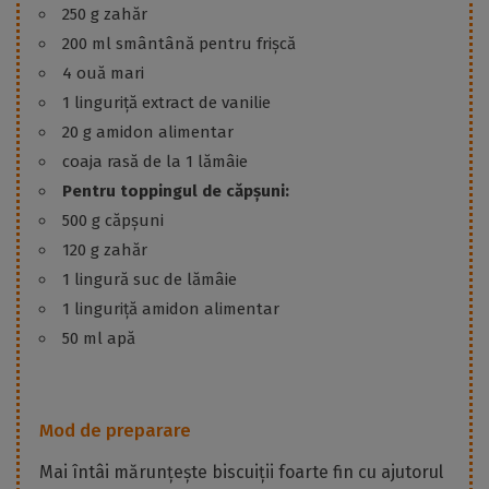
250 g zahăr
200 ml smântână pentru frișcă
4 ouă mari
1 linguriță extract de vanilie
20 g amidon alimentar
coaja rasă de la 1 lămâie
Pentru toppingul de căpșuni:
500 g căpșuni
120 g zahăr
1 lingură suc de lămâie
1 linguriță amidon alimentar
50 ml apă
Mod de preparare
Mai întâi mărunțește biscuiții foarte fin cu ajutorul