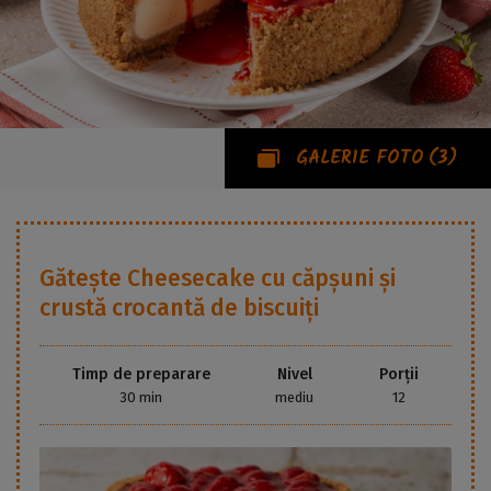
GALERIE FOTO
(3)
Gătește
Cheesecake cu căpșuni și
crustă crocantă de biscuiți
Timp de preparare
Nivel
Porții
30 min
mediu
12