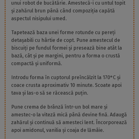
unui robot de bucătărie. Amestecă-i cu untul topit
și zahărul brun până când compoziția capătă
aspectul nisipului umed.
Tapetează baza unei forme rotunde cu pereți
detașabili cu hârtie de copt. Pune amestecul de
biscuiți pe fundul formei și presează bine atât la
bază, cât și pe margini, pentru a forma o crustă
compactă și uniformă.
Introdu forma în cuptorul preîncălzit la 170°C și
coace crusta aproximativ 10 minute. Scoate apoi
tava și las-o să se răcească puțin.
Pune crema de brânză într-un bol mare și
amestec-o la viteză mică până devine fină. Adaugă
zahărul și continuă să amesteci lent. Încorporează
apoi amidonul, vanilia și coaja de lămâie.