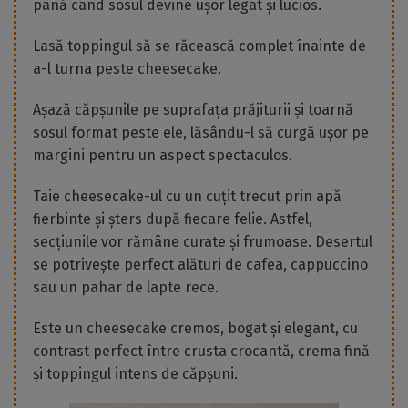
până când sosul devine ușor legat și lucios.
Lasă toppingul să se răcească complet înainte de
a-l turna peste cheesecake.
Așază căpșunile pe suprafața prăjiturii și toarnă
sosul format peste ele, lăsându-l să curgă ușor pe
margini pentru un aspect spectaculos.
Taie cheesecake-ul cu un cuțit trecut prin apă
fierbinte și șters după fiecare felie. Astfel,
secțiunile vor rămâne curate și frumoase. Desertul
se potrivește perfect alături de cafea, cappuccino
sau un pahar de lapte rece.
Este un cheesecake cremos, bogat și elegant, cu
contrast perfect între crusta crocantă, crema fină
și toppingul intens de căpșuni.