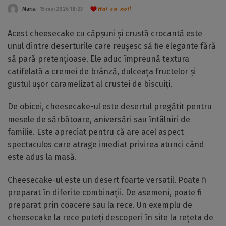
Hai cu noi!
Maria
15 mai 2026 18:23
Acest cheesecake cu căpșuni și crustă crocantă este
unul dintre deserturile care reușesc să fie elegante fără
să pară pretențioase. Ele aduc împreună textura
catifelată a cremei de brânză, dulceața fructelor și
gustul ușor caramelizat al crustei de biscuiți.
De obicei, cheesecake-ul este desertul pregătit pentru
mesele de sărbătoare, aniversări sau întâlniri de
familie. Este apreciat pentru că are acel aspect
spectaculos care atrage imediat privirea atunci când
este adus la masă.
Cheesecake-ul este un desert foarte versatil. Poate fi
preparat în diferite combinații. De asemeni, poate fi
preparat prin coacere sau la rece. Un exemplu de
cheesecake la rece puteți descoperi în site la rețeta de