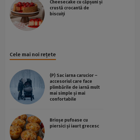
Cheesecake cu căpșuni și
crustă crocantă de
biscuiți
Cele mai noi rețete
(P) Sac iarna carucior –
accesoriul care face
plimbările de iarnă mult
mai simple și mai
confortabile
Brioșe pufoase cu
piersici și iaurt grecesc