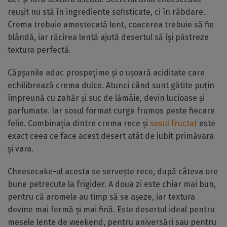
reușit nu stă în ingrediente sofisticate, ci în răbdare.
Crema trebuie amestecată lent, coacerea trebuie să fie
blândă, iar răcirea lentă ajută desertul să își păstreze
textura perfectă.
Căpșunile aduc prospețime și o ușoară aciditate care
echilibrează crema dulce. Atunci când sunt gătite puțin
împreună cu zahăr și suc de lămâie, devin lucioase și
parfumate. Iar sosul format curge frumos peste fiecare
felie. Combinația dintre crema rece și
sosul fructat
este
exact ceea ce face acest desert atât de iubit primăvara
și vara.
Cheesecake-ul acesta se servește rece, după câteva ore
bune petrecute la frigider. A doua zi este chiar mai bun,
pentru că aromele au timp să se așeze, iar textura
devine mai fermă și mai fină. Este desertul ideal pentru
mesele lente de weekend, pentru aniversări sau pentru