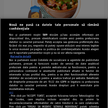
Nouă ne pasă ca datele tale personale să rămână
confidențiale
Noi și partenerii noștri
589
stocăm și/sau accesăm informații pe
dispozitivul dvs., precum identificatorii cookie unici pentru prelucrarea
datelor cu caracter personal. Puteți accepta sau gestiona preferințele dvs.
făcând clic mai jos, respectiv vă puteți opune utilizării unui interes legitim
în orice moment pe pagina cu politica de confidențialitate. Aceste alegeri
vor fi raportate partenerilor noștri și nu vă vor afecta navigarea.
Mai multe detalii
Noi si partenerii nostri (retelele de socializare si agentiile de publicitate
partenere, precum si furnizorii nostri de servicii de date analitice)
prelucram date pentru a permite website-ului sa functioneze, pentru a
personaliza continutul si anunturile publicitare afisate in functie de
interesele si/sau profilul dvs., pentru a va oferi functionalitati aferente
retelelor de socializare si pentru a analiza traficul pe website. Beneficiati
de drepturile prevazute de art. 15-22 din GDPR in legatura cu prelucrarea
datelor cu caracter personal. Aceste drepturi pot fi exercitate prin
modalitatea indicata
aici
. Prin click pe “ACCEPT TOATE”, acceptati folosirea tuturor Tehnologiilor de
tip Cookie, care implica inclusiv acceptul dvs. cu privire la
stocarea/accesarea informatiilor de catre Vendor-ii cu care colaboram.
Prin click pe “VREAU SA MODIFIC SETARILE INDIVIDUAL” puteti schimba