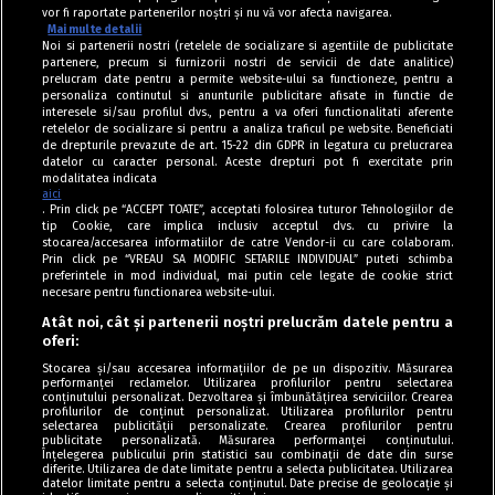
vor fi raportate partenerilor noștri și nu vă vor afecta navigarea.
Mai multe detalii
Noi si partenerii nostri (retelele de socializare si agentiile de publicitate
partenere, precum si furnizorii nostri de servicii de date analitice)
prelucram date pentru a permite website-ului sa functioneze, pentru a
personaliza continutul si anunturile publicitare afisate in functie de
interesele si/sau profilul dvs., pentru a va oferi functionalitati aferente
retelelor de socializare si pentru a analiza traficul pe website. Beneficiati
de drepturile prevazute de art. 15-22 din GDPR in legatura cu prelucrarea
datelor cu caracter personal. Aceste drepturi pot fi exercitate prin
modalitatea indicata
aici
. Prin click pe “ACCEPT TOATE”, acceptati folosirea tuturor Tehnologiilor de
tip Cookie, care implica inclusiv acceptul dvs. cu privire la
stocarea/accesarea informatiilor de catre Vendor-ii cu care colaboram.
Prin click pe “VREAU SA MODIFIC SETARILE INDIVIDUAL” puteti schimba
Tag index
preferintele in mod individual, mai putin cele legate de cookie strict
necesare pentru functionarea website-ului.
Program Antena 1
Atât noi, cât și partenerii noștri prelucrăm datele pentru a
oferi:
Știri de ultimă oră
Stocarea și/sau accesarea informațiilor de pe un dispozitiv. Măsurarea
performanței reclamelor. Utilizarea profilurilor pentru selectarea
Politica de cookies
conținutului personalizat. Dezvoltarea și îmbunătățirea serviciilor. Crearea
profilurilor de conținut personalizat. Utilizarea profilurilor pentru
selectarea publicității personalizate. Crearea profilurilor pentru
Politica de confidențialitate
publicitate personalizată. Măsurarea performanței conținutului.
Înțelegerea publicului prin statistici sau combinații de date din surse
Termeni și condiții
diferite. Utilizarea de date limitate pentru a selecta publicitatea. Utilizarea
datelor limitate pentru a selecta conținutul. Date precise de geolocație și