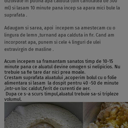
dizolvate in putina apa calduta (din cantitatea de 300
ml) si lasam 10 minute pana incep sa apara mici bule la
suprafata .
Adaugam si sarea, apoi incepem sa amestecam cu o
lingura de lemn ,turnand apa calduta in fir. Cand am
incorporat apa, punem si cele 4 linguri de ulei
extravirgin de masline .
Acum incepem sa framantam sanatos timp de 10-15
minute pana ce aluatul devine omogen si nelipicios. Nu
trebuie sa fie tare dar nici prea moale.
Crestam suprafata aluatului ,acoperim bolul cu o folie
alimentara si lasam la dospit pentru 40 -50 de minute
,intr-un loc caldut,ferit de curenti de aer.
Dupa ce s-a scurs timpul,aluatul trebuie sa-si tripleze
volumul.