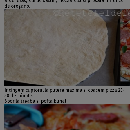
ardei gras,felii de salam, mozzarella si presaram frunze
de oregano.
Incingem cuptorul la putere maxima si coacem pizza 25-
30 de minute.
Spor la treaba si pofta buna!