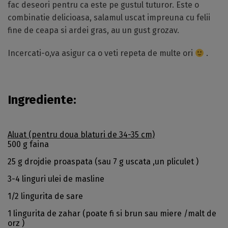
fac deseori pentru ca este pe gustul tuturor. Este o
combinatie delicioasa, salamul uscat impreuna cu felii
fine de ceapa si ardei gras, au un gust grozav.
Incercati-o,va asigur ca o veti repeta de multe ori
.
Ingrediente:
Aluat (pentru doua blaturi de 34-35 cm)
500 g faina
25 g drojdie proaspata (sau 7 g uscata ,un pliculet )
3-4 linguri ulei de masline
1/2 lingurita de sare
1 lingurita de zahar (poate fi si brun sau miere /malt de
orz )