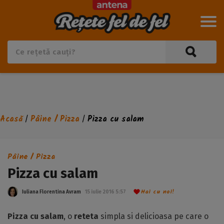
Acasă
Pâine / Pizza
Pizza cu salam
/
/
Pâine / Pizza
Pizza cu salam
Hai cu noi!
Iuliana Florentina Avram
15 iulie 2016 5:57
Pizza cu salam
, o
reteta
simpla si delicioasa pe care o