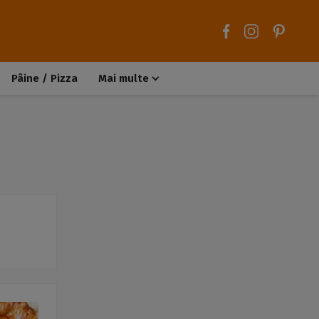
Pâine / Pizza
Mai multe
Aluaturi dulci
Aluaturi sărate
Chiteluțe / Carne tocată
Muffins / Cupcakes
Biscuiți / Fursecuri
Deserturi de post
Înghețată
Tarte sărate
Tarte dulci / Cheesecake
Decorațiuni / Condimente
Rețete de bază
Selecții rețete
Trucuri și sfaturi culinare