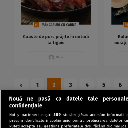
MÂNCĂRURI CU CARNE
Coaste de porc prăjite în untură
Rula
la tigaie
murați,
Maria
‹
1
2
3
4
5
6
Nouă ne pasă ca datele tale personal
confidențiale
Noi și partenerii noștri
589
stocăm și/sau accesăm informații pe
precum identificatorii cookie unici pentru prelucrarea datelor c
Puteți accepta sau gestiona preferințele dvs. făcând clic mai jos,