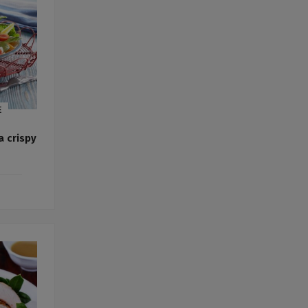
E
a crispy