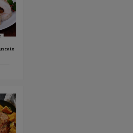
E
 uscate