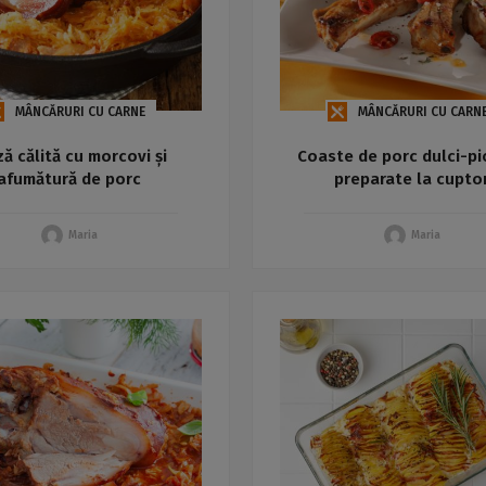
MÂNCĂRURI CU CARNE
MÂNCĂRURI CU CARN
ză călită cu morcovi și
Coaste de porc dulci-p
afumătură de porc
preparate la cupto
Maria
Maria