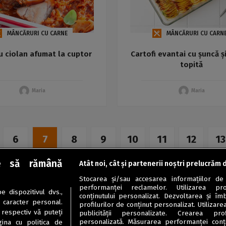
MÂNCĂRURI CU CARNE
MÂNCĂRURI CU CARN
u ciolan afumat la cuptor
Cartofi evantai cu șuncă ș
topită
Maria
Maria
6
7
8
9
10
11
12
13
e să rămână
Atât noi, cât și partenerii noștri prelucrăm 
Stocarea și/sau accesarea informațiilor de
performanței reclamelor. Utilizarea pro
 dispozitivul dvs.,
conținutului personalizat. Dezvoltarea și îmb
u caracter personal.
profilurilor de conținut personalizat. Utilizare
 respectiv vă puteți
publicității personalizate. Crearea prof
personalizată. Măsurarea performanței conțin
ina cu politica de