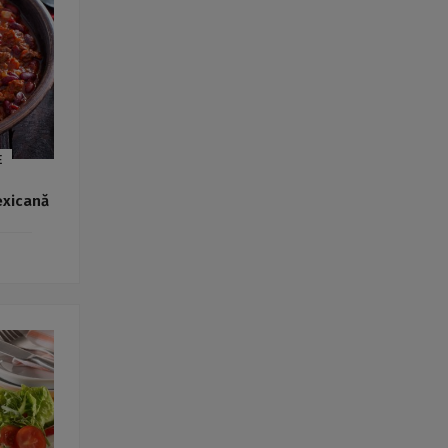
E
exicană