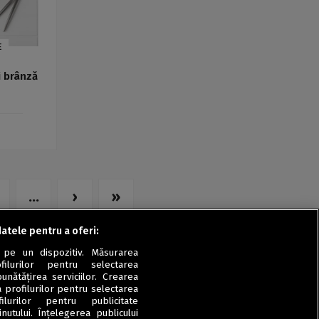
E
i brânză
...
›
»
datele pentru a oferi:
 pe un dispozitiv. Măsurarea
filurilor pentru selectarea
unătățirea serviciilor. Crearea
a profilurilor pentru selectarea
ilurilor pentru publicitate
utului. Înțelegerea publicului