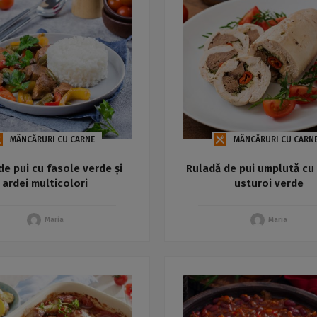
MÂNCĂRURI CU CARNE
MÂNCĂRURI CU CARN
de pui cu fasole verde și
Ruladă de pui umplută cu f
ardei multicolori
usturoi verde
Maria
Maria