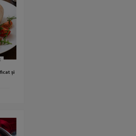
Rețete fel de fel de la
prieteni
Rețete pentru Valentine’s
Day / Dragobete și 1 Martie
Conserve
Băuturi
Rețete de post
Ricette in italiano
E
icat și