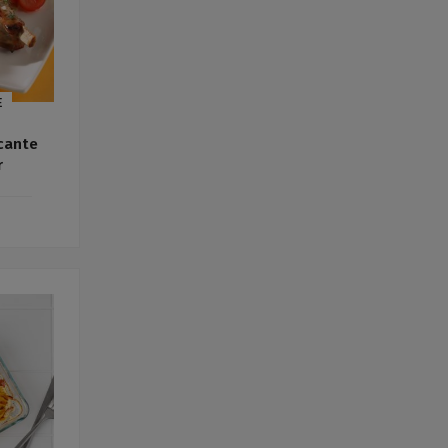
E
icante
r