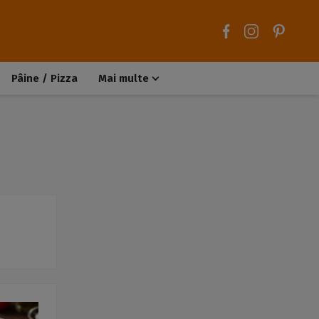
Pâine / Pizza
Mai multe
Aluaturi dulci
Aluaturi sărate
Chiteluțe / Carne tocată
Muffins / Cupcakes
Biscuiți / Fursecuri
Deserturi de post
Înghețată
Tarte sărate
Tarte dulci / Cheesecake
Decorațiuni / Condimente
Rețete de bază
Selecții rețete
Trucuri și sfaturi culinare