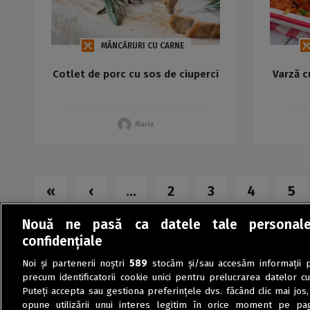
MÂNCĂRURI CU CARNE
Cotlet de porc cu sos de ciuperci
Varză c
Maria
«
‹
...
2
3
4
5
Nouă ne pasă ca datele tale personal
confidențiale
Noi și partenerii noștri
589
stocăm și/sau accesăm informații pe
precum identificatorii cookie unici pentru prelucrarea datelor c
Puteți accepta sau gestiona preferințele dvs. făcând clic mai jos,
opune utilizării unui interes legitim în orice moment pe pag