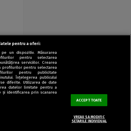
datele pentru a oferi:
 pe un dispozitiv. Măsurarea
filurilor pentru selectarea
unătățirea serviciilor. Crearea
a profilurilor pentru selectarea
ilurilor pentru publicitate
utului. Înțelegerea publicului
se diferite. Utilizarea de date
zarea datelor limitate pentru a
 și identificarea prin scanarea
ACCEPT TOATE
VREAU SA MODIFIC
SETARILE INDIVIDUAL