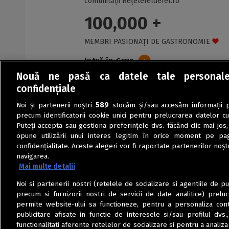
comunității Rețetefeldefel.ro
100,000 +
MEMBRI PASIONAȚI DE GASTRONOMIE
Intră în Grup
Nouă ne pasă ca datele tale personal
confidențiale
Noi și partenerii noștri
589
stocăm și/sau accesăm informații pe
precum identificatorii cookie unici pentru prelucrarea datelor c
Puteți accepta sau gestiona preferințele dvs. făcând clic mai jos,
opune utilizării unui interes legitim în orice moment pe pag
confidențialitate. Aceste alegeri vor fi raportate partenerilor noștr
navigarea.
Mai multe detalii
Noi si partenerii nostri (retelele de socializare si agentiile de p
precum si furnizorii nostri de servicii de date analitice) prel
permite website-ului sa functioneze, pentru a personaliza conti
publicitare afisate in functie de interesele si/sau profilul dvs
functionalitati aferente retelelor de socializare si pentru a analiza