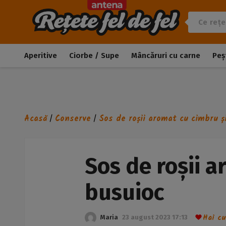
Aperitive
Ciorbe / Supe
Mâncăruri cu carne
Peș
Acasă
Conserve
Sos de roșii aromat cu cimbru ș
/
/
Sos de roșii a
busuioc
Hai cu
Maria
23 august 2023 17:13