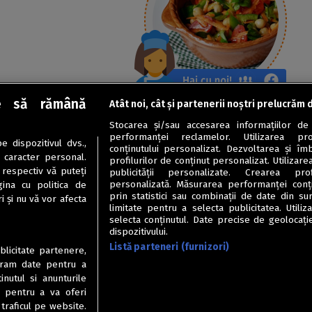
e să rămână
Atât noi, cât și partenerii noștri prelucrăm 
Stocarea și/sau accesarea informațiilor de
performanței reclamelor. Utilizarea pro
 dispozitivul dvs.,
conținutului personalizat. Dezvoltarea și îmb
u caracter personal.
profilurilor de conținut personalizat. Utilizare
 respectiv vă puteți
publicității personalizate. Crearea prof
personalizată. Măsurarea performanței conțin
ina cu politica de
prin statistici sau combinații de date din sur
i și nu vă vor afecta
limitate pentru a selecta publicitatea. Utili
selecta conținutul. Date precise de geolocație
dispozitivului.
Listă parteneri (furnizori)
ublicitate partenere,
ucram date pentru a
nutul si anunturile
., pentru a va oferi
 traficul pe website.