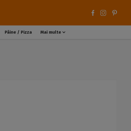
Pâine / Pizza
Mai multe
Aluaturi dulci
Aluaturi sărate
Chiteluțe / Carne tocată
Muffins / Cupcakes
Biscuiți / Fursecuri
Deserturi de post
Înghețată
Tarte sărate
Tarte dulci / Cheesecake
Decorațiuni / Condimente
Rețete de bază
Selecții rețete
Trucuri și sfaturi culinare