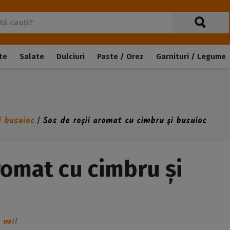
te
Salate
Dulciuri
Paste / Orez
Garnituri / Legume
i busuioc
Sos de roșii aromat cu cimbru și busuioc
/
romat cu cimbru și
 noi!