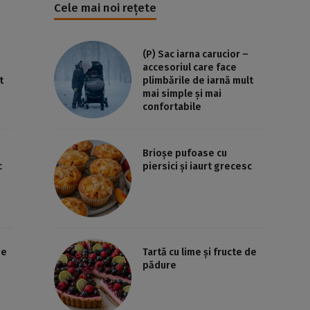
Cele mai noi rețete
(P) Sac iarna carucior –
accesoriul care face
t
plimbările de iarnă mult
mai simple și mai
confortabile
Brioșe pufoase cu
c
piersici și iaurt grecesc
de
Tartă cu lime și fructe de
pădure