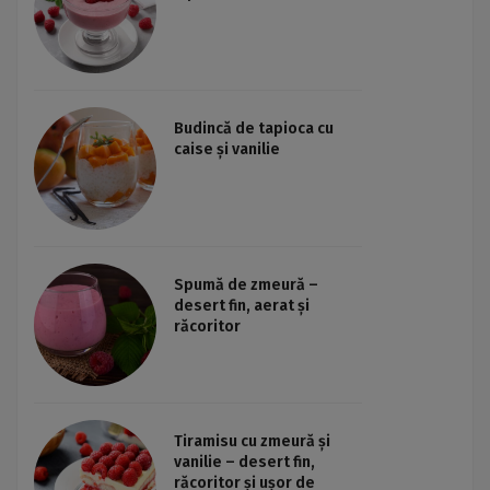
Budincă de tapioca cu
caise și vanilie
Spumă de zmeură –
desert fin, aerat și
răcoritor
Tiramisu cu zmeură și
vanilie – desert fin,
răcoritor și ușor de