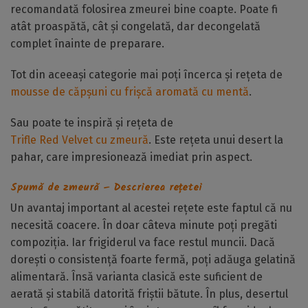
recomandată folosirea zmeurei bine coapte. Poate fi
atât proaspătă, cât și congelată, dar decongelată
complet înainte de preparare.
Tot din aceeași categorie mai poți încerca și rețeta de
mousse de căpșuni cu frișcă aromată cu mentă
.
Sau poate te inspiră și rețeta de
Trifle Red Velvet cu zmeură
. Este rețeta unui desert la
pahar, care impresionează imediat prin aspect.
Spumă de zmeură – Descrierea rețetei
Un avantaj important al acestei rețete este faptul că nu
necesită coacere. În doar câteva minute poți pregăti
compoziția. Iar frigiderul va face restul muncii. Dacă
dorești o consistență foarte fermă, poți adăuga gelatină
alimentară. Însă varianta clasică este suficient de
aerată și stabilă datorită friștii bătute. În plus, desertul