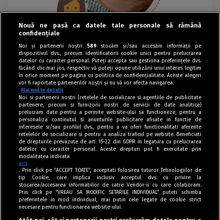
Nouă ne pasă ca datele tale personale să rămână
confidențiale
Noi și partenerii noștri
589
stocăm și/sau accesăm informații pe
dispozitivul dvs., precum identificatorii cookie unici pentru prelucrarea
datelor cu caracter personal. Puteți accepta sau gestiona preferințele dvs.
făcând clic mai jos, respectiv vă puteți opune utilizării unui interes legitim
în orice moment pe pagina cu politica de confidențialitate. Aceste alegeri
vor fi raportate partenerilor noștri și nu vă vor afecta navigarea.
Mai multe detalii
Noi si partenerii nostri (retelele de socializare si agentiile de publicitate
partenere, precum si furnizorii nostri de servicii de date analitice)
prelucram date pentru a permite website-ului sa functioneze, pentru a
personaliza continutul si anunturile publicitare afisate in functie de
interesele si/sau profilul dvs., pentru a va oferi functionalitati aferente
retelelor de socializare si pentru a analiza traficul pe website. Beneficiati
de drepturile prevazute de art. 15-22 din GDPR in legatura cu prelucrarea
datelor cu caracter personal. Aceste drepturi pot fi exercitate prin
modalitatea indicata
aici
. Prin click pe “ACCEPT TOATE”, acceptati folosirea tuturor Tehnologiilor de
tip Cookie, care implica inclusiv acceptul dvs. cu privire la
stocarea/accesarea informatiilor de catre Vendor-ii cu care colaboram.
Prin click pe “VREAU SA MODIFIC SETARILE INDIVIDUAL” puteti schimba
Tag index
preferintele in mod individual, mai putin cele legate de cookie strict
necesare pentru functionarea website-ului.
Program Antena 1