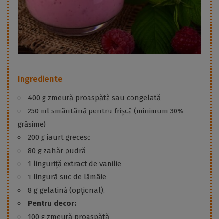
Ingrediente
400 g zmeură proaspătă sau congelată
250 ml smântână pentru frișcă (minimum 30%
grăsime)
200 g iaurt grecesc
80 g zahăr pudră
1 linguriță extract de vanilie
1 lingură suc de lămâie
8 g gelatină (opțional).
Pentru decor:
100 g zmeură proaspătă