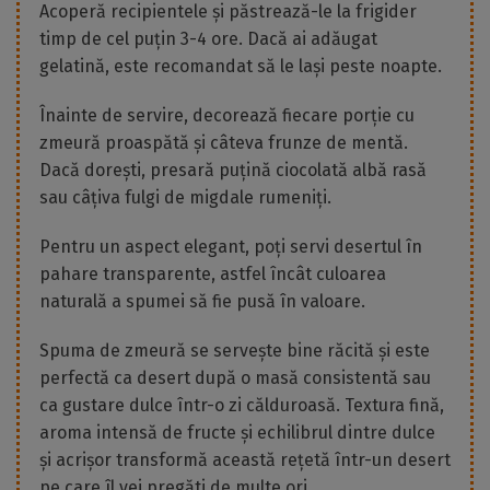
Acoperă recipientele și păstrează-le la frigider
timp de cel puțin 3-4 ore. Dacă ai adăugat
gelatină, este recomandat să le lași peste noapte.
Înainte de servire, decorează fiecare porție cu
zmeură proaspătă și câteva frunze de mentă.
Dacă dorești, presară puțină ciocolată albă rasă
sau câțiva fulgi de migdale rumeniți.
Pentru un aspect elegant, poți servi desertul în
pahare transparente, astfel încât culoarea
naturală a spumei să fie pusă în valoare.
Spuma de zmeură se servește bine răcită și este
perfectă ca desert după o masă consistentă sau
ca gustare dulce într-o zi călduroasă. Textura fină,
aroma intensă de fructe și echilibrul dintre dulce
și acrișor transformă această rețetă într-un desert
pe care îl vei pregăti de multe ori.