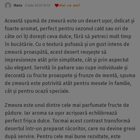
Hai cu noi!
Maria
2 iulie 2026 13:12
Această spumă de zmeură este un desert ușor, delicat și
foarte aromat, perfect pentru sezonul cald sau ori de
câte ori îți dorești ceva dulce, fără să petreci mult timp
în bucătărie. Cu o textură pufoasă și un gust intens de
zmeură proaspătă, acest desert reușește să
impresioneze atât prin simplitate, cât și prin aspectul
său elegant. Servită în pahare sau cupe individuale și
decorată cu fructe proaspete și frunze de mentă, spuma
de zmeură este potrivită atât pentru mesele în familie,
cât și pentru ocazii speciale.
Zmeura este unul dintre cele mai parfumate fructe de
pădure. Iar aroma sa ușor acrișoară echilibrează
perfect frișca dulce. Tocmai acest contrast transformă
desertul într-un preparat răcoritor, care nu devine greoi
după servire. Pentru cele mai bune rezultate, este