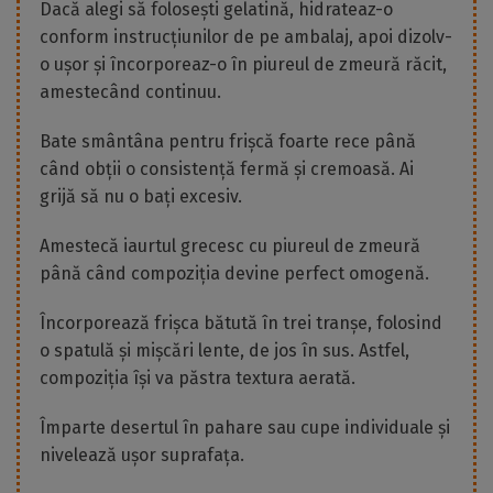
Dacă alegi să folosești gelatină, hidrateaz-o
conform instrucțiunilor de pe ambalaj, apoi dizolv-
o ușor și încorporeaz-o în piureul de zmeură răcit,
amestecând continuu.
Bate smântâna pentru frișcă foarte rece până
când obții o consistență fermă și cremoasă. Ai
grijă să nu o bați excesiv.
Amestecă iaurtul grecesc cu piureul de zmeură
până când compoziția devine perfect omogenă.
Încorporează frișca bătută în trei tranșe, folosind
o spatulă și mișcări lente, de jos în sus. Astfel,
compoziția își va păstra textura aerată.
Împarte desertul în pahare sau cupe individuale și
nivelează ușor suprafața.