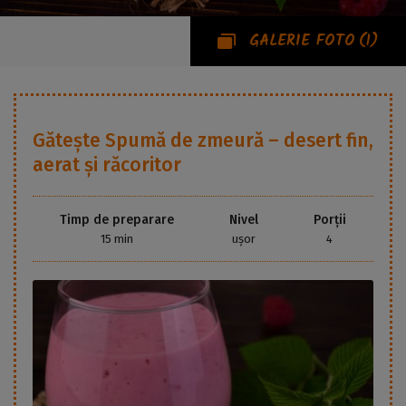
GALERIE FOTO
(1)
Gătește
Spumă de zmeură – desert fin,
aerat și răcoritor
Timp de preparare
Nivel
Porții
15 min
ușor
4