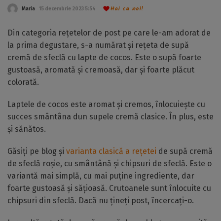
Hai cu noi!
Maria
15 decembrie 2023 5:54
Din categoria rețetelor de post pe care le-am adorat de
la prima degustare, s-a numărat și rețeta de supă
cremă de sfeclă cu lapte de cocos. Este o supă foarte
gustoasă, aromată și cremoasă, dar și foarte plăcut
colorată.
Laptele de cocos este aromat și cremos, înlocuiește cu
succes smântâna dun supele cremă clasice. În plus, este
și sănătos.
Găsiți pe blog și
varianta clasică a rețetei
de supă cremă
de sfeclă roșie, cu smântână și chipsuri de sfeclă. Este o
variantă mai simplă, cu mai puține ingrediente, dar
foarte gustoasă și sățioasă. Crutoanele sunt înlocuite cu
chipsuri din sfeclă. Dacă nu țineți post, încercați-o.