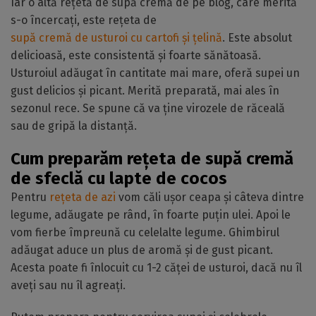
Iar o altă rețetă de supă cremă de pe blog, care merită
s-o încercați, este rețeta de
supă cremă de usturoi cu cartofi și țelină
. Este absolut
delicioasă, este consistentă și foarte sănătoasă.
Usturoiul adăugat în cantitate mai mare, oferă supei un
gust delicios și picant. Merită preparată, mai ales în
sezonul rece. Se spune că va ține virozele de răceală
sau de gripă la distanță.
Cum preparăm rețeta de supă cremă
de sfeclă cu lapte de cocos
Pentru
rețeta de azi
vom căli ușor ceapa și câteva dintre
legume, adăugate pe rând, în foarte puțin ulei. Apoi le
vom fierbe împreună cu celelalte legume. Ghimbirul
adăugat aduce un plus de aromă și de gust picant.
Acesta poate fi înlocuit cu 1-2 căței de usturoi, dacă nu îl
aveți sau nu îl agreați.