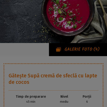
GALERIE FOTO
(4)
Gătește
Supă cremă de sfeclă cu lapte
de cocos
Timp de preparare
Nivel
Porții
45 min
mediu
6