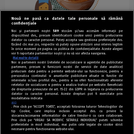
Nouă ne pasă ca datele tale personale să rămână
confidențiale
Noi și partenerii noștri
589
stocăm și/sau accesăm informații pe
dispozitivul dvs., precum identificatorii cookie unici pentru prelucrarea
datelor cu caracter personal. Puteți accepta sau gestiona preferințele dvs.
făcând clic mai jos, respectiv vă puteți opune utilizării unui interes legitim
în orice moment pe pagina cu politica de confidențialitate. Aceste alegeri
vor fi raportate partenerilor noștri și nu vă vor afecta navigarea.
Mai multe detalii
Noi si partenerii nostri (retelele de socializare si agentiile de publicitate
partenere, precum si furnizorii nostri de servicii de date analitice)
prelucram date pentru a permite website-ului sa functioneze, pentru a
personaliza continutul si anunturile publicitare afisate in functie de
interesele si/sau profilul dvs., pentru a va oferi functionalitati aferente
retelelor de socializare si pentru a analiza traficul pe website. Beneficiati
de drepturile prevazute de art. 15-22 din GDPR in legatura cu prelucrarea
datelor cu caracter personal. Aceste drepturi pot fi exercitate prin
modalitatea indicata
aici
. Prin click pe “ACCEPT TOATE”, acceptati folosirea tuturor Tehnologiilor de
tip Cookie, care implica inclusiv acceptul dvs. cu privire la
stocarea/accesarea informatiilor de catre Vendor-ii cu care colaboram.
Prin click pe “VREAU SA MODIFIC SETARILE INDIVIDUAL” puteti schimba
Tag index
preferintele in mod individual, mai putin cele legate de cookie strict
necesare pentru functionarea website-ului.