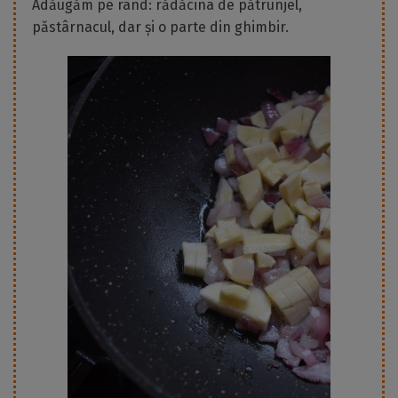
Adăugăm pe rând: rădăcina de pătrunjel,
păstârnacul, dar și o parte din ghimbir.