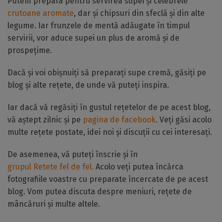
Putem prepara pentru servirea supei și celebrele
crutoane aromate
, dar și chipsuri din sfeclă și din alte
legume. Iar frunzele de mentă adăugate în timpul
servirii, vor aduce supei un plus de aromă și de
prospețime.
Dacă și voi obișnuiți să preparați supe cremă, găsiți pe
blog și alte rețete, de unde vă puteți inspira.
Iar dacă vă regăsiți în gustul rețetelor de pe acest blog,
vă aștept zilnic și pe
pagina de facebook
. Veți găsi acolo
multe rețete postate, idei noi și discuții cu cei interesați.
De asemenea, vă puteți înscrie și în
grupul Retete fel de fel.
Acolo veți putea încărca
fotografiile voastre cu preparate încercate de pe acest
blog. Vom putea discuta despre meniuri, rețete de
mâncăruri și multe altele.