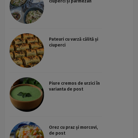
ciuperci și parmezan
Pateuri cu varză călită și
ciuperci
Piure cremos de urzici în
varianta de post
Orez cu praz și morcovi,
de post